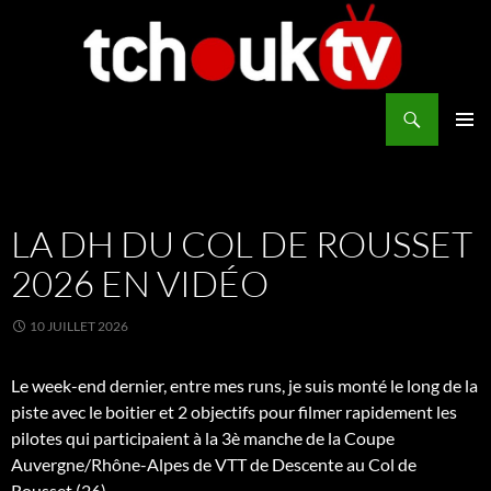
Aller
au
contenu
Recherche
TchoukTV
MENU
PRINCI
LA DH DU COL DE ROUSSET
2026 EN VIDÉO
10 JUILLET 2026
Le week-end dernier, entre mes runs, je suis monté le long de la
piste avec le boitier et 2 objectifs pour filmer rapidement les
pilotes qui participaient à la 3è manche de la Coupe
Auvergne/Rhône-Alpes de VTT de Descente au Col de
Rousset (26).