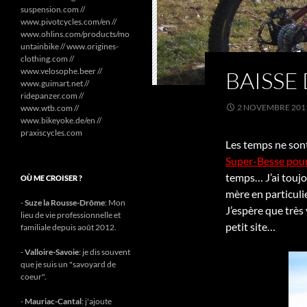
suspension.com //
www.pivotcycles.com/en //
www.ohlins.com/products/mo
untainbike // www.origines-
clothing.com //
www.velosophe.beer //
BAISSE
www.guimart.net //
ridepanzer.com //
2 NOVEMBRE 201
www.wtb.com //
www.bikeyoke.de/en //
praxiscycles.com
Les temps ne sont
Super-Besse pour 
temps… J’ai toujo
OÙ ME CROISER ?
mère en particuli
-
Suze la Rousse-Drôme
: Mon
J’espère que très
lieu de vie professionnelle et
petit site…
familiale depuis août 2012.
-
Valloire-Savoie
: je dis souvent
que je suis un "savoyard de
coeur".
-
Mauriac-Cantal
: j'ajoute