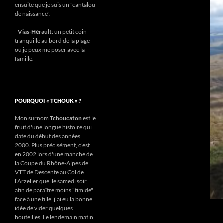
ensuite que je suis un "cantalou
de naissance".
-
Vias-Hérault
: un petit coin
tranquille au bord de la plage
où je peux me poser avec la
famille.
POURQUOI « TCHOUK » ?
Mon surnom
Tchoucaton
est le
fruit d'une longue histoire qui
date du début des années
2000. Plus précisément, c'est
en 2002 lors d'une manche de
la Coupe du Rhône-Alpes de
VTT de Descente au Col de
l'Arzelier que, le samedi soir,
afin de paraître moins "timide"
face à une fille, j'ai eu la bonne
idée de vider quelques
bouteilles. Le lendemain matin,