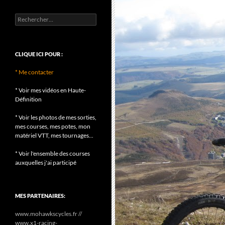
Rechercher :
CLIQUE ICI POUR :
* Me contacter
* Voir mes vidéos en Haute-
Définition
* Voir les photos de mes sorties,
mes courses, mes potes, mon
matériel VTT, mes tournages...
* Voir l'ensemble des courses
auxquelles j'ai participé
MES PARTENAIRES:
www.mohawkscycles.fr //
www.x1-racing-