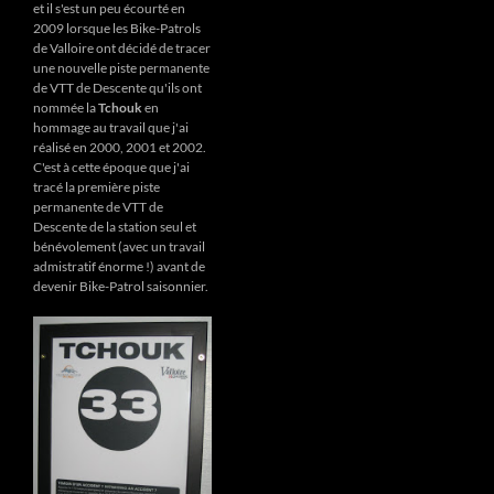
et il s'est un peu écourté en
2009 lorsque les Bike-Patrols
de Valloire ont décidé de tracer
une nouvelle piste permanente
de VTT de Descente qu'ils ont
nommée la
Tchouk
en
hommage au travail que j'ai
réalisé en 2000, 2001 et 2002.
C'est à cette époque que j'ai
tracé la première piste
permanente de VTT de
Descente de la station seul et
bénévolement (avec un travail
admistratif énorme !) avant de
devenir Bike-Patrol saisonnier.