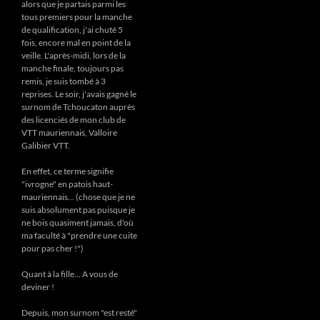
alors que je partais parmi les
tous premiers pour la manche
de qualification, j'ai chuté 5
fois, encore mal en point de la
veille. L'après-midi, lors de la
manche finale, toujours pas
remis, je suis tombé à 3
reprises. Le soir, j'avais gagné le
surnom de Tchoucaton auprès
des licenciés de mon club de
VTT mauriennais, Valloire
Galibier VTT.
En effet, ce terme signifie
"ivrogne" en patois haut-
mauriennais... (chose que je ne
suis absolument pas puisque je
ne bois quasiment jamais, d'où
ma faculté à "prendre une cuite
pour pas cher !")
Quant à la fille... A vous de
deviner !
Depuis, mon surnom "est resté"