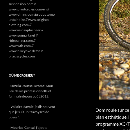
suspension.com //
www.pivotcycles.com/en //
www.ohlins.com/products/mo
untainbike // www.origines-
clothing.com //
www.velosophe.beer //
www.guimart.net //
ridepanzer.com //
www.wtb.com //
www.bikeyoke.de/en //
praxiscycles.com
OÙ ME CROISER ?
-
Suze la Rousse-Drôme
: Mon
lieu de vie professionnelle et
familiale depuis août 2012.
-
Valloire-Savoie
: je dis souvent
Dom roule sur ce 4
que je suis un "savoyard de
plan esthétique, i
coeur".
programme XC/Trai
-
Mauriac-Cantal
: j'ajoute