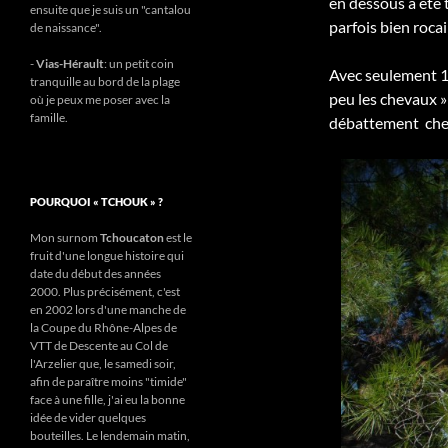
en dessous a été 
ensuite que je suis un "cantalou
parfois bien rocai
de naissance".
-
Vias-Hérault
: un petit coin
Avec seulement 1
tranquille au bord de la plage
peu les chevaux 
où je peux me poser avec la
famille.
débattement ch
POURQUOI « TCHOUK » ?
Mon surnom
Tchoucaton
est le
fruit d'une longue histoire qui
date du début des années
2000. Plus précisément, c'est
en 2002 lors d'une manche de
la Coupe du Rhône-Alpes de
VTT de Descente au Col de
l'Arzelier que, le samedi soir,
afin de paraître moins "timide"
face à une fille, j'ai eu la bonne
idée de vider quelques
bouteilles. Le lendemain matin,