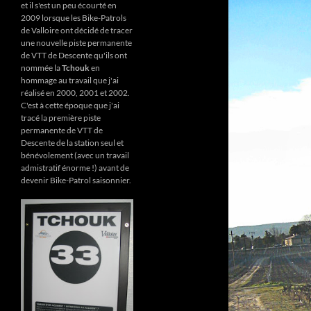
et il s'est un peu écourté en
2009 lorsque les Bike-Patrols
de Valloire ont décidé de tracer
une nouvelle piste permanente
de VTT de Descente qu'ils ont
nommée la
Tchouk
en
hommage au travail que j'ai
réalisé en 2000, 2001 et 2002.
C'est à cette époque que j'ai
tracé la première piste
permanente de VTT de
Descente de la station seul et
bénévolement (avec un travail
admistratif énorme !) avant de
devenir Bike-Patrol saisonnier.