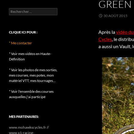
GREEN 
Rechercher :
30 AOÛT 2015
Après la
vidéo du
CLIQUE ICI POUR :
Cycles
, le distri
* Me contacter
a aussi un Vault, 
* Voir mes vidéos en Haute-
Définition
* Voir les photos de mes sorties,
mes courses, mes potes, mon
matériel VTT, mes tournages...
* Voir l'ensemble des courses
auxquelles j'ai participé
MES PARTENAIRES:
www.mohawkscycles.fr //
www.x1-racing-