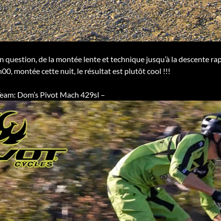
 en question, de la montée lente et technique jusqu’à la descente ra
0, montée cette nuit, le résultat est plutôt cool !!!
eam: Dom’s Pivot Mach 429sl –