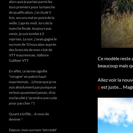
alors que je partais parmi les
tous premiers pour la manche
de qualification, j'ai chuté 5
fois, encore mal en point de la
veille. L'après-midi, lors de la
manche finale, toujours pas
remis, je suis tombé à 3
reprises. Le soir, j'avais gagné le
surnom de Tchoucaton auprès
des licenciés de mon club de
VTT mauriennais, Valloire
Ce modèle reste a
Galibier VTT.
beaucoup mais qu
En effet, ce terme signifie
"ivrogne" en patois haut-
Allez voir la nou
mauriennais... (chose que je ne
6
est juste… Magn
suis absolument pas puisque je
ne bois quasiment jamais, d'où
ma faculté à "prendre une cuite
pour pas cher !")
Quant à la fille... A vous de
deviner !
Depuis, mon surnom "est resté"