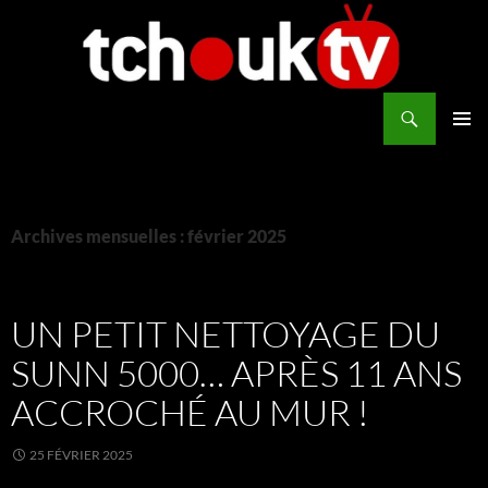
Aller
au
contenu
Recherche
TchoukTV
MENU
PRINCI
Archives mensuelles : février 2025
UN PETIT NETTOYAGE DU
SUNN 5000… APRÈS 11 ANS
ACCROCHÉ AU MUR !
25 FÉVRIER 2025