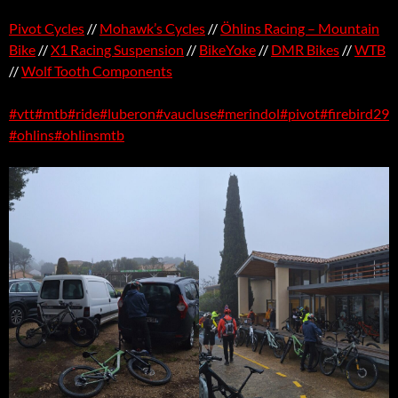
Pivot Cycles
//
Mohawk’s Cycles
//
Öhlins Racing – Mountain
Bike
//
X1 Racing Suspension
//
BikeYoke
//
DMR Bikes
//
WTB
//
Wolf Tooth Components
#vtt
#mtb
#ride
#luberon
#vaucluse
#merindol
#pivot
#firebird29
#ohlins
#ohlinsmtb