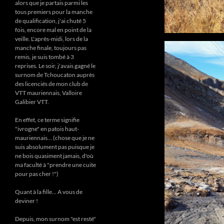
alors que je partais parmi les
tous premiers pour la manche
de qualification, j'ai chuté 5
fois, encore mal en point de la
veille. L'après-midi, lors de la
manche finale, toujours pas
remis, je suis tombé à 3
reprises. Le soir, j'avais gagné le
surnom de Tchoucaton auprès
des licenciés de mon club de
VTT mauriennais, Valloire
Galibier VTT.
En effet, ce terme signifie
"ivrogne" en patois haut-
mauriennais... (chose que je ne
suis absolument pas puisque je
ne bois quasiment jamais, d'où
ma faculté à "prendre une cuite
pour pas cher !")
Quant à la fille... A vous de
deviner !
Depuis, mon surnom "est resté"