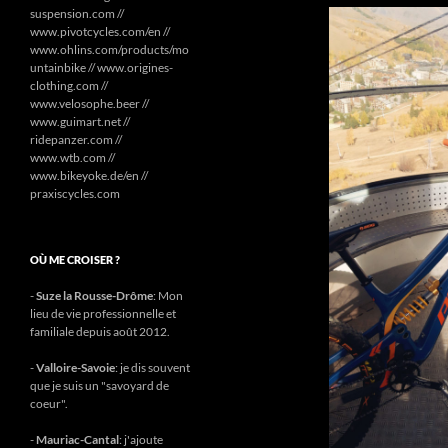
suspension.com //
www.pivotcycles.com/en //
www.ohlins.com/products/mo
untainbike // www.origines-
clothing.com //
www.velosophe.beer //
www.guimart.net //
ridepanzer.com //
www.wtb.com //
www.bikeyoke.de/en //
praxiscycles.com
OÙ ME CROISER ?
-
Suze la Rousse-Drôme
: Mon
lieu de vie professionnelle et
familiale depuis août 2012.
-
Valloire-Savoie
: je dis souvent
que je suis un "savoyard de
coeur".
-
Mauriac-Cantal
: j'ajoute