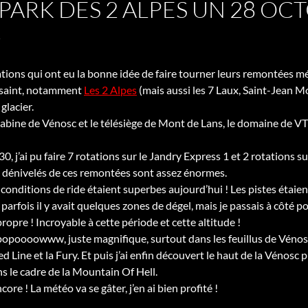
EPARK DES 2 ALPES UN 28 OC
1
tations qui ont eu la bonne idée de faire tourner leurs remontées 
ssaint, notamment
Les 2 Alpes
(mais aussi les 7 Laux, Saint-Jean Mo
 glacier.
cabine de Vénosc et le télésiège de Mont de Lans, le domaine de V
0, j’ai pu faire 7 rotations sur le Jandry Express 1 et 2 rotations su
s dénivelés de ces remontées sont assez énormes.
conditions de ride étaient superbes aujourd’hui ! Les pistes étaie
parfois il y avait quelques zones de dégel, mais je passais à côté po
propre ! Incroyable à cette période et cette altitude !
popoooowww, juste magnifique, surtout dans les feuillus de Vénosc.
a Red Line et la Fury. Et puis j’ai enfin découvert le haut de la Vénos
ns le cadre de la Mountain Of Hell.
ore ! La météo va se gâter, j’en ai bien profité !