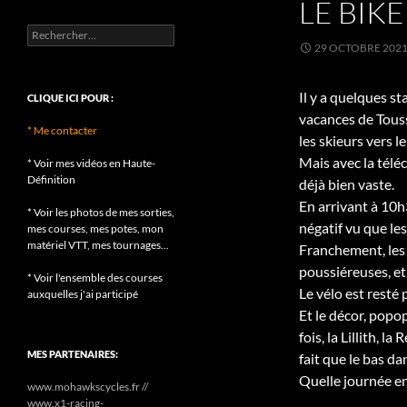
LE BIK
Rechercher :
29 OCTOBRE 202
Il y a quelques s
CLIQUE ICI POUR :
vacances de Tou
* Me contacter
les skieurs vers le
Mais avec la télé
* Voir mes vidéos en Haute-
Définition
déjà bien vaste.
En arrivant à 10h3
* Voir les photos de mes sorties,
négatif vu que le
mes courses, mes potes, mon
matériel VTT, mes tournages...
Franchement, les 
poussiéreuses, et 
* Voir l'ensemble des courses
Le vélo est resté 
auxquelles j'ai participé
Et le décor, popo
fois, la Lillith, l
MES PARTENAIRES:
fait que le bas da
Quelle journée enc
www.mohawkscycles.fr //
www.x1-racing-