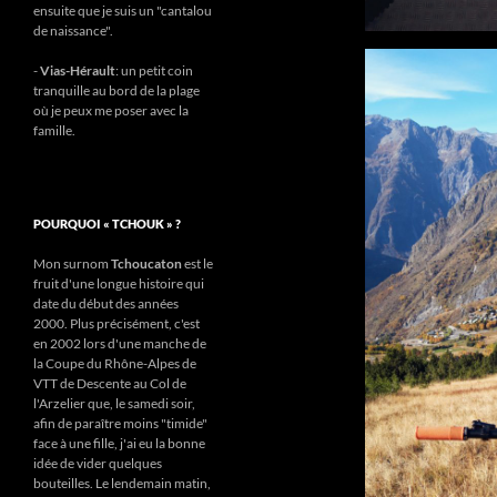
ensuite que je suis un "cantalou
de naissance".
-
Vias-Hérault
: un petit coin
tranquille au bord de la plage
où je peux me poser avec la
famille.
POURQUOI « TCHOUK » ?
Mon surnom
Tchoucaton
est le
fruit d'une longue histoire qui
date du début des années
2000. Plus précisément, c'est
en 2002 lors d'une manche de
la Coupe du Rhône-Alpes de
VTT de Descente au Col de
l'Arzelier que, le samedi soir,
afin de paraître moins "timide"
face à une fille, j'ai eu la bonne
idée de vider quelques
bouteilles. Le lendemain matin,