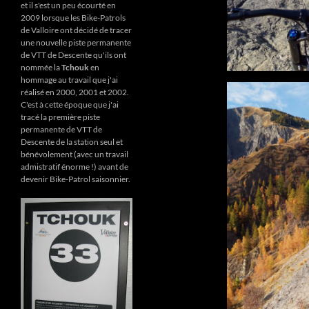
et il s'est un peu écourté en
2009 lorsque les Bike-Patrols
de Valloire ont décidé de tracer
une nouvelle piste permanente
de VTT de Descente qu'ils ont
nommée la
Tchouk
en
hommage au travail que j'ai
réalisé en 2000, 2001 et 2002.
C'est à cette époque que j'ai
tracé la première piste
permanente de VTT de
Descente de la station seul et
bénévolement (avec un travail
admistratif énorme !) avant de
devenir Bike-Patrol saisonnier.