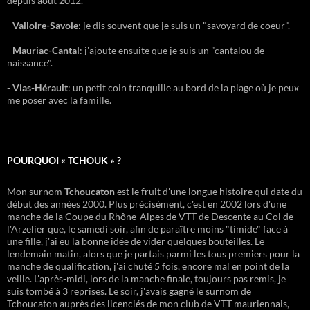
depuis août 2012.
-
Valloire-Savoie
: je dis souvent que je suis un "savoyard de coeur".
-
Mauriac-Cantal
: j'ajoute ensuite que je suis un "cantalou de
naissance".
-
Vias-Hérault
: un petit coin tranquille au bord de la plage où je peux
me poser avec la famille.
POURQUOI « TCHOUK » ?
Mon surnom
Tchoucaton
est le fruit d'une longue histoire qui date du
début des années 2000. Plus précisément, c'est en 2002 lors d'une
manche de la Coupe du Rhône-Alpes de VTT de Descente au Col de
l'Arzelier que, le samedi soir, afin de paraître moins "timide" face à
une fille, j'ai eu la bonne idée de vider quelques bouteilles. Le
lendemain matin, alors que je partais parmi les tous premiers pour la
manche de qualification, j'ai chuté 5 fois, encore mal en point de la
veille. L'après-midi, lors de la manche finale, toujours pas remis, je
suis tombé à 3 reprises. Le soir, j'avais gagné le surnom de
Tchoucaton auprès des licenciés de mon club de VTT mauriennais,