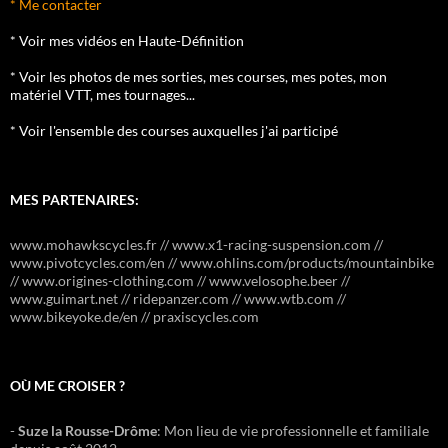
* Me contacter
* Voir mes vidéos en Haute-Définition
* Voir les photos de mes sorties, mes courses, mes potes, mon
matériel VTT, mes tournages...
* Voir l'ensemble des courses auxquelles j'ai participé
MES PARTENAIRES:
www.mohawkscycles.fr // www.x1-racing-suspension.com //
www.pivotcycles.com/en // www.ohlins.com/products/mountainbike
// www.origines-clothing.com // www.velosophe.beer //
www.guimart.net // ridepanzer.com // www.wtb.com //
www.bikeyoke.de/en // praxiscycles.com
OÙ ME CROISER ?
-
Suze la Rousse-Drôme
: Mon lieu de vie professionnelle et familiale