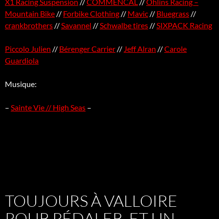
X1 Racing Suspension
//
COMMENCAL
//
Öhlins Racing –
Mountain Bike
//
Forbike Clothing
//
Mavic
//
Bluegrass
//
crankbrothers
//
Savannel
//
Schwalbe tires
//
SIXPACK Racing
Piccolo Julien
//
Bérenger Carrier
//
Jeff Alran
//
Carole
Guardiola
Musique:
–
Sainte Vie // High Seas
–
TOUJOURS À VALLOIRE
POUR PÉDALER, ET UN