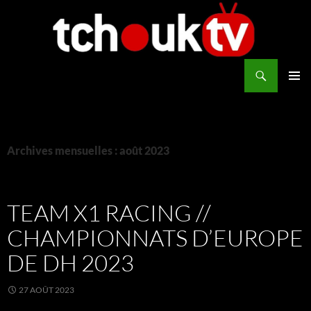
Aller
au
contenu
Recherche
TchoukTV
MENU
PRINCI
Archives mensuelles : août 2023
TEAM X1 RACING //
CHAMPIONNATS D’EUROPE
DE DH 2023
27 AOÛT 2023