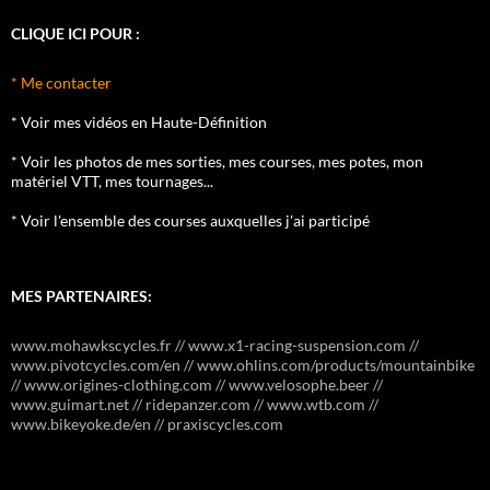
CLIQUE ICI POUR :
* Me contacter
* Voir mes vidéos en Haute-Définition
* Voir les photos de mes sorties, mes courses, mes potes, mon
matériel VTT, mes tournages...
* Voir l'ensemble des courses auxquelles j'ai participé
MES PARTENAIRES:
www.mohawkscycles.fr // www.x1-racing-suspension.com //
www.pivotcycles.com/en // www.ohlins.com/products/mountainbike
// www.origines-clothing.com // www.velosophe.beer //
www.guimart.net // ridepanzer.com // www.wtb.com //
www.bikeyoke.de/en // praxiscycles.com