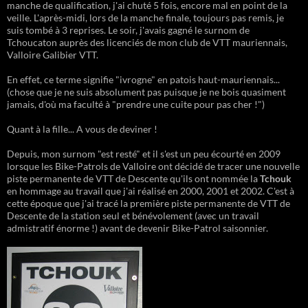
manche de qualification, j'ai chuté 5 fois, encore mal en point de la
veille. L'après-midi, lors de la manche finale, toujours pas remis, je
suis tombé à 3 reprises. Le soir, j'avais gagné le surnom de
Tchoucaton auprès des licenciés de mon club de VTT mauriennais,
Valloire Galibier VTT.
En effet, ce terme signifie "ivrogne" en patois haut-mauriennais...
(chose que je ne suis absolument pas puisque je ne bois quasiment
jamais, d'où ma faculté à "prendre une cuite pour pas cher !")
Quant à la fille... A vous de deviner !
Depuis, mon surnom "est resté" et il s'est un peu écourté en 2009
lorsque les Bike-Patrols de Valloire ont décidé de tracer une nouvelle
piste permanente de VTT de Descente qu'ils ont nommée la
Tchouk
en hommage au travail que j'ai réalisé en 2000, 2001 et 2002. C'est à
cette époque que j'ai tracé la première piste permanente de VTT de
Descente de la station seul et bénévolement (avec un travail
admistratif énorme !) avant de devenir Bike-Patrol saisonnier.