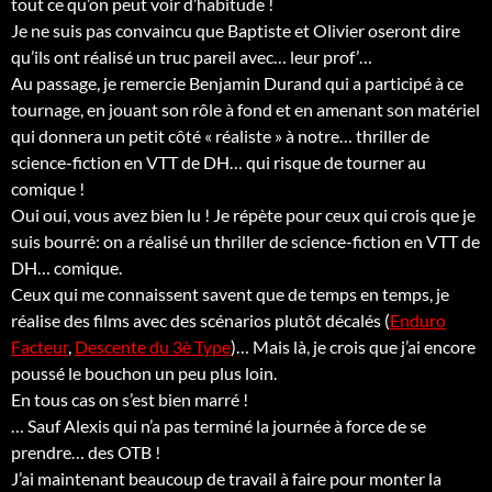
tout ce qu’on peut voir d’habitude !
Je ne suis pas convaincu que Baptiste et Olivier oseront dire
qu’ils ont réalisé un truc pareil avec… leur prof’…
Au passage, je remercie Benjamin Durand qui a participé à ce
tournage, en jouant son rôle à fond et en amenant son matériel
qui donnera un petit côté « réaliste » à notre… thriller de
science-fiction en VTT de DH… qui risque de tourner au
comique !
Oui oui, vous avez bien lu ! Je répète pour ceux qui crois que je
suis bourré: on a réalisé un thriller de science-fiction en VTT de
DH… comique.
Ceux qui me connaissent savent que de temps en temps, je
réalise des films avec des scénarios plutôt décalés (
Enduro
Facteur
,
Descente du 3è Type
)… Mais là, je crois que j’ai encore
poussé le bouchon un peu plus loin.
En tous cas on s’est bien marré !
… Sauf Alexis qui n’a pas terminé la journée à force de se
prendre… des OTB !
J’ai maintenant beaucoup de travail à faire pour monter la