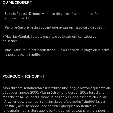
OÙ ME CROISER ?
-
Suze la Rousse-Drôme
: Mon lieu de vie professionnelle et familiale
depuis août 2012.
-
Valloire-Savoie
: je dis souvent que je suis un "savoyard de coeur".
-
Mauriac-Cantal
: j'ajoute ensuite que je suis un "cantalou de
naissance".
-
Vias-Hérault
: un petit coin tranquille au bord de la plage où je peux
me poser avec la famille.
POURQUOI « TCHOUK » ?
Mon surnom
Tchoucaton
est le fruit d'une longue histoire qui date du
début des années 2000. Plus précisément, c'est en 2002 lors d'une
manche de la Coupe du Rhône-Alpes de VTT de Descente au Col de
l'Arzelier que, le samedi soir, afin de paraître moins "timide" face à
une fille, j'ai eu la bonne idée de vider quelques bouteilles. Le
lendemain matin, alors que je partais parmi les tous premiers pour la