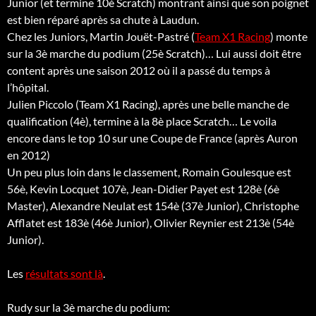
Junior (et termine 10è Scratch) montrant ainsi que son poignet
est bien réparé après sa chute à Laudun.
Chez les Juniors, Martin Jouët-Pastré (
Team X1 Racing
) monte
sur la 3è marche du podium (25è Scratch)… Lui aussi doit être
content après une saison 2012 où il a passé du temps à
l’hôpital.
Julien Piccolo (Team X1 Racing), après une belle manche de
qualification (4è), termine à la 8è place Scratch… Le voila
encore dans le top 10 sur une Coupe de France (après Auron
en 2012)
Un peu plus loin dans le classement, Romain Goulesque est
56è, Kevin Locquet 107è, Jean-Didier Payet est 128è (6è
Master), Alexandre Neulat est 154è (37è Junior), Christophe
Afflatet est 183è (46è Junior), Olivier Reynier est 213è (54è
Junior).
Les
résultats sont là
.
Rudy sur la 3è marche du podium: