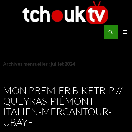
Aller
au
contenu
Recherche
TchoukTV
MENU
PRINCI
Archives mensuelles : juillet 2024
MON PREMIER BIKETRIP //
QUEYRAS-PIÉMONT
ITALIEN-MERCANTOUR-
UBAYE