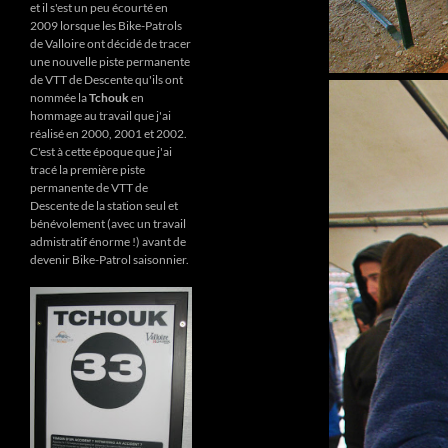
et il s'est un peu écourté en
2009 lorsque les Bike-Patrols
de Valloire ont décidé de tracer
une nouvelle piste permanente
de VTT de Descente qu'ils ont
nommée la
Tchouk
en
hommage au travail que j'ai
réalisé en 2000, 2001 et 2002.
C'est à cette époque que j'ai
tracé la première piste
permanente de VTT de
Descente de la station seul et
bénévolement (avec un travail
admistratif énorme !) avant de
devenir Bike-Patrol saisonnier.