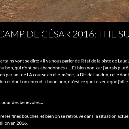
CAMP DE CÉSAR 2016: THE S
 certains vont se dire: « il va nous parler de l’état de la piste de La
nu bon, qui n’ont pas abandonnés »… Et bien non, car j’aurais plutôt 
le en parlant de LA course en elle-même, la DH de Laudun, celle do
ion et dont on entend: « hooo non, qu’est ce que tu veux que j’aille
s pour des bénévoles…
aire les fines bouches, et bien on se retrouve dans la situation actu
llon en 2016.