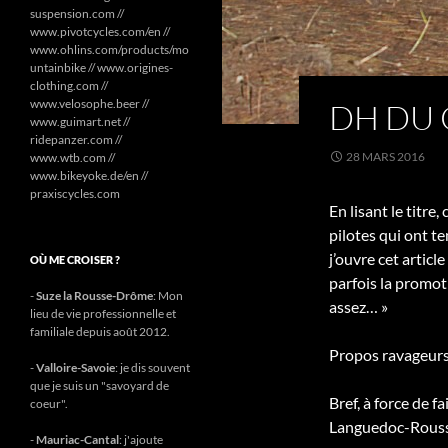
suspension.com //
www.pivotcycles.com/en //
www.ohlins.com/products/mo
untainbike // www.origines-
clothing.com //
www.velosophe.beer //
DH DU 
www.guimart.net //
ridepanzer.com //
28 MARS 2016
www.wtb.com //
www.bikeyoke.de/en //
praxiscycles.com
En lisant le titre,
pilotes qui ont te
j’ouvre cet artic
OÙ ME CROISER ?
parfois la promot
-
Suze la Rousse-Drôme
: Mon
assez… »
lieu de vie professionnelle et
familiale depuis août 2012.
Propos ravageur
-
Valloire-Savoie
: je dis souvent
que je suis un "savoyard de
Bref, à force de f
coeur".
Languedoc-Roussi
-
Mauriac-Cantal
: j'ajoute