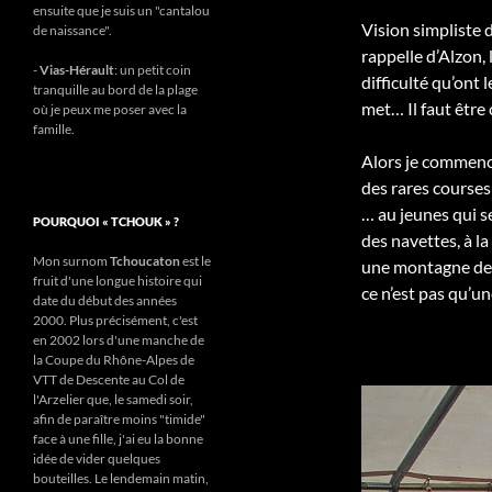
ensuite que je suis un "cantalou
Vision simpliste 
de naissance".
rappelle d’Alzon, 
-
Vias-Hérault
: un petit coin
difficulté qu’ont
tranquille au bord de la plage
met… Il faut être
où je peux me poser avec la
famille.
Alors je commenc
des rares courses
… au jeunes qui s
POURQUOI « TCHOUK » ?
des navettes, à la 
Mon surnom
Tchoucaton
est le
une montagne de 2
fruit d'une longue histoire qui
ce n’est pas qu’un
date du début des années
2000. Plus précisément, c'est
en 2002 lors d'une manche de
la Coupe du Rhône-Alpes de
VTT de Descente au Col de
l'Arzelier que, le samedi soir,
afin de paraître moins "timide"
face à une fille, j'ai eu la bonne
idée de vider quelques
bouteilles. Le lendemain matin,