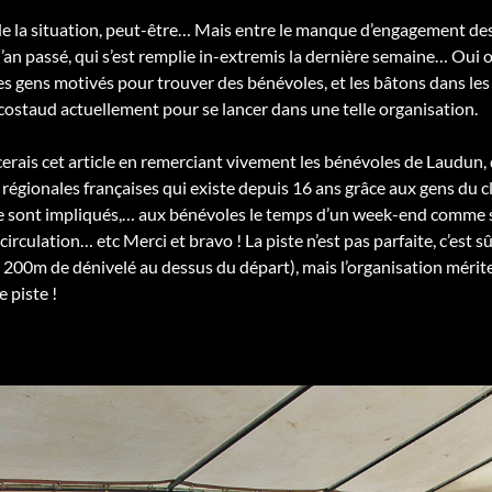
de la situation, peut-être… Mais entre le manque d’engagement des 
l’an passé, qui s’est remplie in-extremis la dernière semaine… Oui ou
 les gens motivés pour trouver des bénévoles, et les bâtons dans le
 costaud actuellement pour se lancer dans une telle organisation.
erais cet article en remerciant vivement les bénévoles de Laudun
 régionales françaises qui existe depuis 16 ans grâce aux gens du c
e sont impliqués,… aux bénévoles le temps d’un week-end comme sig
circulation… etc Merci et bravo ! La piste n’est pas parfaite, c’est sû
00m de dénivelé au dessus du départ), mais l’organisation mérite 
e piste !