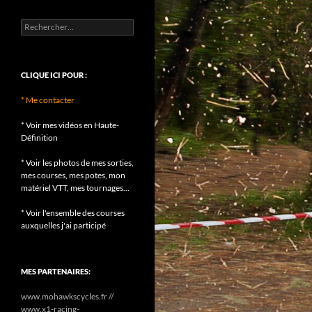
Rechercher :
CLIQUE ICI POUR :
* Me contacter
* Voir mes vidéos en Haute-
Définition
* Voir les photos de mes sorties,
mes courses, mes potes, mon
matériel VTT, mes tournages...
* Voir l'ensemble des courses
auxquelles j'ai participé
MES PARTENAIRES:
www.mohawkscycles.fr //
www.x1-racing-