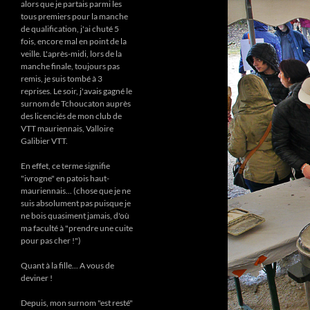
alors que je partais parmi les
tous premiers pour la manche
de qualification, j'ai chuté 5
fois, encore mal en point de la
veille. L'après-midi, lors de la
manche finale, toujours pas
remis, je suis tombé à 3
reprises. Le soir, j'avais gagné le
surnom de Tchoucaton auprès
des licenciés de mon club de
VTT mauriennais, Valloire
Galibier VTT.
En effet, ce terme signifie
"ivrogne" en patois haut-
mauriennais... (chose que je ne
suis absolument pas puisque je
ne bois quasiment jamais, d'où
ma faculté à "prendre une cuite
pour pas cher !")
Quant à la fille... A vous de
deviner !
Depuis, mon surnom "est resté"