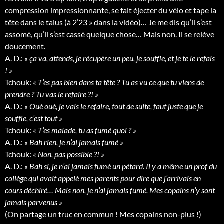
compression impressionnante, se fait éjecter du vélo et tape la
tête dans le talus (à 2’23 » dans la vidéo)… Je me dis qu’il s’est
assomé, qu’il s’est cassé quelque chose… Mais non. Il se relève
doucement.
A. D.:
« ça va, attends, je récupère un peu, je souffle, et je te le refais
! »
Tchouk:
« T’es pas bien dans ta tête ? Tu as vu ce que tu viens de
prendre ? Tu vas le refaire ?! »
A. D.:
« Oué oué, je vais le refaire, tout de suite, faut juste que je
souffle, c’est tout »
Tchouk:
« T’es malade, tu as fumé quoi ? »
A. D.:
« Bah rien, je n’ai jamais fumé »
Tchouk:
« Non, pas possible ?! »
A. D.:
« Bah si, je n’ai jamais fumé un pétard. Il y a même un prof du
collège qui avait appelé mes parents pour dire que j’arrivais en
cours déchiré… Mais non, je n’ai jamais fumé. Mes copains n’y sont
jamais parvenus »
(On partage un truc en commun ! Mes copains non-plus !)