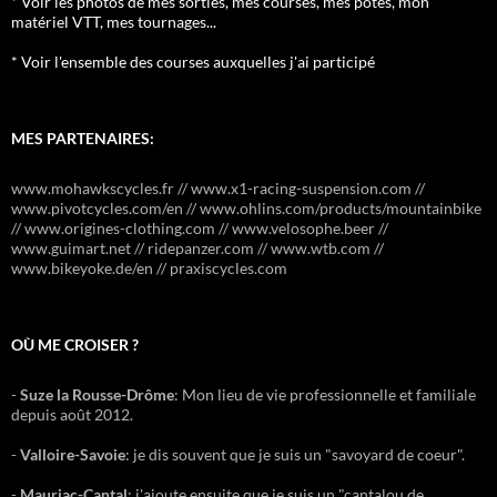
* Voir les photos de mes sorties, mes courses, mes potes, mon
matériel VTT, mes tournages...
* Voir l'ensemble des courses auxquelles j'ai participé
MES PARTENAIRES:
www.mohawkscycles.fr // www.x1-racing-suspension.com //
www.pivotcycles.com/en // www.ohlins.com/products/mountainbike
// www.origines-clothing.com // www.velosophe.beer //
www.guimart.net // ridepanzer.com // www.wtb.com //
www.bikeyoke.de/en // praxiscycles.com
OÙ ME CROISER ?
-
Suze la Rousse-Drôme
: Mon lieu de vie professionnelle et familiale
depuis août 2012.
-
Valloire-Savoie
: je dis souvent que je suis un "savoyard de coeur".
-
Mauriac-Cantal
: j'ajoute ensuite que je suis un "cantalou de