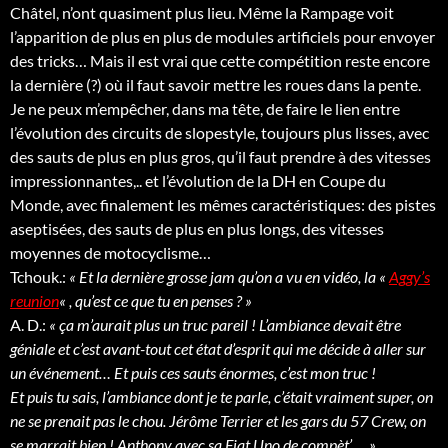
Châtel, n’ont quasiment plus lieu. Même la Rampage voit
l’apparition de plus en plus de modules artificiels pour envoyer
des tricks… Mais il est vrai que cette compétition reste encore
la dernière (?) où il faut savoir mettre les roues dans la pente.
Je ne peux m’empêcher, dans ma tête, de faire le lien entre
l’évolution des circuits de slopestyle, toujours plus lisses, avec
des sauts de plus en plus gros, qu’il faut prendre à des vitesses
impressionnantes,.. et l’évolution de la DH en Coupe du
Monde, avec finalement les mêmes caractéristiques: des pistes
aseptisées, des sauts de plus en plus longs, des vitesses
moyennes de motocyclisme…
Tchouk.:
« Et la dernière grosse jam qu’on a vu en vidéo, la «
Aggy’s
reunion
« , qu’est ce que tu en penses ? »
A. D.:
« ça m’aurait plus un truc pareil ! L’ambiance devait être
géniale et c’est avant-tout cet état d’esprit qui me décide à aller sur
un événement… Et puis ces sauts énormes, c’est mon truc !
Et puis tu sais, l’ambiance dont je te parle, c’était vraiment super, on
ne se prenait pas le chou. Jérôme Terrier et les gars du 57 Crew, on
se marrait bien ! Anthony avec sa Fiat Uno de compèt’,… »