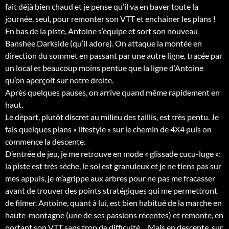
fait déjà bien chaud et je pense qu’il va en baver toute la
journée, seul, pour remonter son VTT et enchainer les plans !
En bas de la piste, Antoine s’équipe et sort son nouveau
Banshee Darkside (qu’il adore). On attaque la montée en
direction du sommet en passant par une autre ligne, tracée par
un local et beaucoup moins pentue que la ligne d’Antoine
qu’on aperçoit sur notre droite.
Après quelques pauses, on arrive quand même rapidement en
haut.
Le départ, plutôt discret au milieu des taillis, est très pentu. Je
fais quelques plans « lifestyle » sur le chemin de 4X4 puis on
commence la descente.
D’entrée de jeu, je me retrouve en mode « glissade cucu-luge »:
la piste est très sèche, le sol est granuleux et je ne tiens pas sur
mes appuis, je m’agrippe aux arbres pour ne pas me fracasser
avant de trouver des points stratégiques qui me permettront
de filmer. Antoine, quant à lui, est bien habitué de la marche en
haute-montagne (une de ses passions récentes) et remonte, en
portant son VTT sans trop de difficulté… Mais en descente, sur