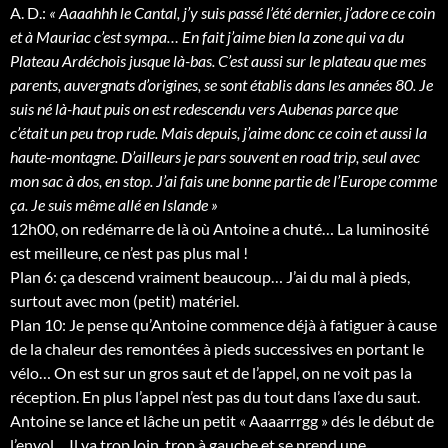
A. D.:
« Aaaahhh le Cantal, j’y suis passé l’été dernier, j’adore ce coin
et à Mauriac c’est sympa… En fait j’aime bien la zone qui va du
Plateau Ardéchois jusque là-bas. C’est aussi sur le plateau que mes
parents, auvergnats d’origines, se sont établis dans les années 80. Je
suis né là-haut puis on est redescendu vers Aubenas parce que
c’était un peu trop rude. Mais depuis, j’aime donc ce coin et aussi la
haute-montagne. D’ailleurs je pars souvent en road trip, seul avec
mon sac à dos, en stop. J’ai fais une bonne partie de l’Europe comme
ça. Je suis même allé en Islande »
12h00, on redémarre de là où Antoine a chuté… La luminosité
est meilleure, ce n’est pas plus mal !
Plan 6: ça descend vraiment beaucoup… J’ai du mal à pieds,
surtout avec mon (petit) matériel.
Plan 10: Je pense qu’Antoine commence déjà à fatiguer à cause
de la chaleur des remontées à pieds successives en portant le
vélo… On est sur un gros saut et de l’appel, on ne voit pas la
réception. En plus l’appel n’est pas du tout dans l’axe du saut.
Antoine se lance et lâche un petit « Aaaarrrgg » dés le début de
l’envol… Il va trop loin, trop à gauche et se prend une