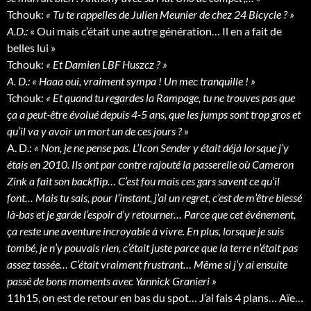
Tchouk:
« Tu te rappelles de Julien Meunier de chez 24 Bicycle ? »
A.D.:
« Oui mais c’était une autre génération… Il en a fait de
belles lui »
Tchouk:
« Et Damien LBF Huszcz ? »
A. D.: « Haaa oui, vraiment sympa ! Un mec tranquille ! »
Tchouk:
« Et quand tu regardes la Rampage, tu ne trouves pas que
ça a peut-être évolué depuis 4-5 ans, que les jumps sont trop gros et
qu’il va y avoir un mort un de ces jours ? »
A. D.:
« Non, je ne pense pas. L’Icon Sender y était déjà lorsque j’y
étais en 2010. Ils ont par contre rajouté la passerelle où Cameron
Zink a fait son backflip… C’est fou mais ces gars savent ce qu’il
font… Mais tu sais, pour l’instant, j’ai un regret, c’est de m’être blessé
là-bas et je garde l’espoir d’y retourner… Parce que cet événement,
ça reste une aventure incroyable à vivre. En plus, lorsque je suis
tombé, je n’y pouvais rien, c’était juste parce que la terre n’était pas
assez tassée… C’était vraiment frustrant… Même si j’y ai ensuite
passé de bons moments avec Yannick Granieri »
11h15, on est de retour en bas du spot… J’ai fais 4 plans… Aïe…