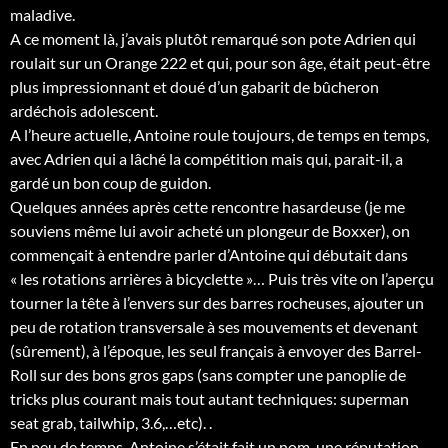
maladive.
A ce moment là, j’avais plutôt remarqué son pote Adrien qui
roulait sur un Orange 222 et qui, pour son âge, était peut-être
plus impressionnant et doué d’un gabarit de bûcheron
ardéchois adolescent.
A l’heure actuelle, Antoine roule toujours, de temps en temps,
avec Adrien qui a lâché la compétition mais qui, parait-il, a
gardé un bon coup de guidon.
Quelques années après cette rencontre hasardeuse (je me
souviens même lui avoir acheté un plongeur de Boxxer), on
commençait à entendre parler d’Antoine qui débutait dans
« les rotations arrières à bicyclette »… Puis très vite on l’aperçu
tourner la tête à l’envers sur des barres rocheuses, ajouter un
peu de rotation transversale à ses mouvements et devenant
(sûrement), à l’époque, les seul français à envoyer des Barrel-
Roll sur des bons gros gaps (sans compter une panoplie de
tricks plus courant mais tout autant techniques: superman
seat grab, tailwhip, 3.6,…etc). .
En peu de temps, Antoine s’était fait un nom, une réputation,