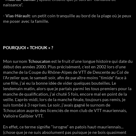
naissance".
-
Vias-Hérault
: un petit coin tranquille au bord de la plage où je peux
me poser avec la famille.
POURQUOI « TCHOUK » ?
Mon surnom
Tchoucaton
est le fruit d'une longue histoire qui date du
début des années 2000. Plus précisément, c'est en 2002 lors d'une
manche de la Coupe du Rhône-Alpes de VTT de Descente au Col de
l'Arzelier que, le samedi soir, afin de paraître moins "timide" face à
une fille, j'ai eu la bonne idée de vider quelques bouteilles. Le
lendemain matin, alors que je partais parmi les tous premiers pour la
manche de qualification, j'ai chuté 5 fois, encore mal en point de la
veille. L'après-midi, lors de la manche finale, toujours pas remis, je
suis tombé à 3 reprises. Le soir, j'avais gagné le surnom de
Tchoucaton auprès des licenciés de mon club de VTT mauriennais,
Valloire Galibier VTT.
En effet, ce terme signifie "ivrogne" en patois haut-mauriennais...
(chose que je ne suis absolument pas puisque je ne bois quasiment