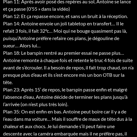
Plan 11: Après avoir posé des repères au sol, Antoine se lance
et ça passe (0’55 » dans la vidéo)
Plan 12: Et ça repasse encore, et sans un bruit à la réception.
Plan 14: Antoine envoie un joli tabletop en transfert… Il le
refait 3 fois, il fait 32°c… Moi qui ne bouge quasiment pas là,
puisqu’Antoine préfère refaire ces plans, je dégouline de
sueur… Alors lui…
Plan 18: Le barspin rentré au premier essai ne passe plus…
Antoine remonte à chaque fois et retente le truc 4 fois de suite
avant de s’écrouler. Il a besoin de repos, il fait trop chaud, on n’a
presque plus d’eau et ils s’est encore mis un bon OTB sur la
tête.
Plan 23: Après 15′ de repos, le barspin passe enfin et malgré
l’absence d’eau, Antoine décide de terminer les plans jusqu’à
l’arrivée (on n’est plus très loin).
Plan 35: On est enfin en bas. Antoine peut boire car il y a de
l’eau dans ma voiture… Mais il souffre de maux de tête dus à la
chaleur et aux chocs. Je lui demande s’il peut faire une
descente avec la caméra embarquée mais il ne préfère pas, il