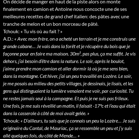
On décide de manger en haut de la piste alors on monte
finalement en camion et Antoine nous concocte une de ses
meilleures recettes de grand chef italien: des pâtes avec une
tranche de melon et un bon morceau de pâté.
Tchouk: « Tu vis où au fait ? »
A.D.:
« Avec mon frère, on a acheté un terrain et je me construis une
grande cabane… Je vais dans la forêt et je récupère du bois que je
façonne pour en faire ma maison. 30m², pas plus, ça me suffit. Je vis
dehors, j’ai besoin d’être dans la nature. Le soir, après le boulot,
j’aime prendre mon camion et aller dormir là où je me sens bien,
dans la montagne. Cet hiver, j’ai un peu travaillé en Lozère. Le soir,
je me posais au milieu des petits villages, je dessinais, je lisais, et les
gens qui distinguaient la lumière venaient me voir, par curiosité. Tu
ne restes jamais seul à la campagne. Et puis je ne suis pas frileux.
Une fois, je me suis réveillé un matin, il faisait -17°c et l’eau qui était
dans la casserole à côté de moi avait gelée. »
Tchouk:
« D’ailleurs, tu sais que je connais un peu la Lozère… Je suis
originaire du Cantal, de Mauriac, ça se ressemble un peu et j’y suis
allé quelques fois, du côté de Mende… »