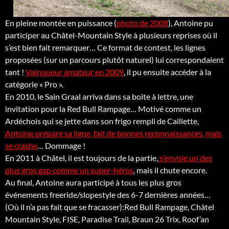
En pleine montée en puissance (
photo de 2008
), Antoine pu
participer au Châtel-Mountain Style à plusieurs reprises où il
s’est bien fait remarquer… Ce format de contest, les lignes
proposées (sur un parcours plutôt naturel) lui correspondaient
tant !
Vainqueur amateur en 2009
, il pu ensuite accéder à la
catégorie « Pro ».
En 2010, le Sain Graal arriva dans sa boite à lettre, une
invitation pour la Red Bull Rampage… Motivé comme un
Ardéchois qui se jette dans son frigo rempli de Caillette,
Antoine prépare sa ligne, fait de bonnes reconnaissances, mais
se crashe
… Dommage !
En 2011 à Châtel, il est toujours de la partie,
s’envoie un des
plus gros gap comme un super-héros
, mais il chute encore.
Au final, Antoine aura participé à tous les plus gros
événements freeride/slopestyle des 6-7 dernières années…
(Où il n’a pas fait que se fracasser):Red Bull Rampage, Châtel
Mountain Style, FISE, Paradise Trail, Braun 26 Trix, Roof’an