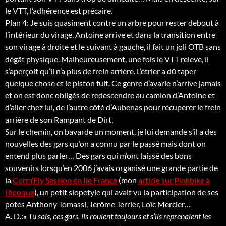
le VTT, l’adhérence est précaire.
Plan 4: Je suis quasiment contre un arbre pour rester debout à
l’intérieur du virage, Antoine arrive et dans la transition entre
son virage à droite et le suivant à gauche, il fait un joli OTB sans
dégât physique. Malheureusement, une fois le VTT relevé, il
s’aperçoit qu’il n’a plus de frein arrière. L’étrier a dû taper
quelque chose et le piston fuit. Ce genre d’avarie n’arrive jamais
et on est donc obligés de redescendre au camion d’Antoine et
d’aller chez lui, de l’autre côté d’Aubenas pour récupérer le frein
arrière de son Rampant de Dirt.
Sur le chemin, on bavarde un moment, je lui demande s’il a des
nouvelles des gars qu’on a connu par le passé mais dont on
entend plus parler… Des gars qui m’ont laissé des bons
souvenirs lorsqu’en 2006 j’avais organisé une grande partie de
la
Corm’Fly Session en Ile France
(mon
article sur Pinkbike à
l’époque
), un petit slopetyle qui avait vu la participation de ses
potes Anthony Tomassi, Jérôme Terrier, Loïc Mercier…
A. D.:
« Tu sais, ces gars, ils roulent toujours et s’ils reprenaient les