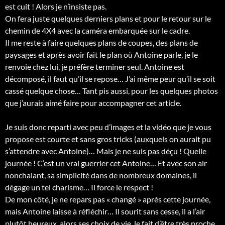
est cuit ! Alors je n’insiste pas.
On fera juste quelques derniers plans et pour le retour sur le
chemin de 4X4 avec la caméra embarquée sur le cadre.
Il me reste à faire quelques plans de coupes, des plans de
paysages et après avoir fait le plan où Antoine parle, je le
renvoie chez lui, je préfère terminer seul. Antoine est
décomposé, il faut qu’il se repose… J’ai même peur qu’il se soit
cassé quelque chose… Tant pis aussi, pour les quelques photos
que j’aurais aimé faire pour accompagner cet article.
Je suis donc reparti avec peu d’images et la vidéo que je vous
propose est courte et sans gros tricks (auxquels on aurait pu
s’attendre avec Antoine)… Mais je ne suis pas déçu ! Quelle
journée ! C’est un vrai guerrier cet Antoine… Et avec son air
nonchalant, sa simplicité dans de nombreux domaines, il
dégage un tel charisme… Il force le respect !
De mon côté, je ne repars pas « changé » après cette journée,
mais Antoine laisse à réfléchir… Il sourit sans cesse, il a l’air
plutôt heureux, alors ses choix de vie, le fait d’être très proche