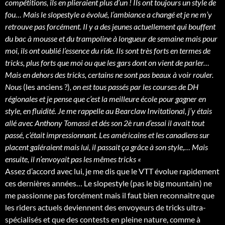
compétitions, ils en plieraient plus d’un ! Ils ont toujours un style de
fou… Mais le slopestyle a évolué, l’ambiance a changé et je ne m’y
retrouve pas forcément. Il y a des jeunes actuellement qui bouffent
du bac à mousse et du trampoline à longueur de semaine mais pour
moi, ils ont oublié l’essence du ride. Ils sont très forts en termes de
tricks, plus forts que moi ou que les gars dont on vient de parler…
Mais en dehors des tricks, certains ne sont pas beaux à voir rouler.
Nous
(les anciens ?)
, on est tous passés par les courses de DH
régionales et je pense que c’est la meilleure école pour gagner en
style, en fluidité. Je me rappelle au Bearclaw Invitational, j’y étais
allé avec Anthony Tomassi et dés son 2è run d’essai il avait tout
passé, c’était impressionnant. Les américains et les canadiens sur
placent galéraient mais lui, il passait ça grâce à son style,… Mais
ensuite, il n’envoyait pas les mêmes tricks «
Assez d’accord avec lui, je me dis que le VTT évolue rapidement
ces dernières années… Le slopestyle (pas le big mountain) ne
me passionne pas forcément mais il faut bien reconnaitre que
les riders actuels deviennent des envoyeurs de tricks ultra-
spécialisés et que des contests en pleine nature, comme à