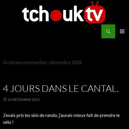
Aller
au
contenu
Recherche
TchoukTV
MENU
PRINCI
Archives mensuelles : décembre 2022
4 JOURS DANS LE CANTAL.
24 DÉCEMBRE 2022
J’avais pris les skis de rando, j’aurais mieux fait de prendre le
vélo !