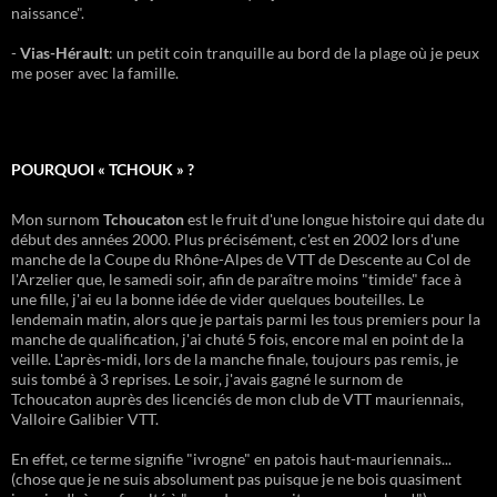
naissance".
-
Vias-Hérault
: un petit coin tranquille au bord de la plage où je peux
me poser avec la famille.
POURQUOI « TCHOUK » ?
Mon surnom
Tchoucaton
est le fruit d'une longue histoire qui date du
début des années 2000. Plus précisément, c'est en 2002 lors d'une
manche de la Coupe du Rhône-Alpes de VTT de Descente au Col de
l'Arzelier que, le samedi soir, afin de paraître moins "timide" face à
une fille, j'ai eu la bonne idée de vider quelques bouteilles. Le
lendemain matin, alors que je partais parmi les tous premiers pour la
manche de qualification, j'ai chuté 5 fois, encore mal en point de la
veille. L'après-midi, lors de la manche finale, toujours pas remis, je
suis tombé à 3 reprises. Le soir, j'avais gagné le surnom de
Tchoucaton auprès des licenciés de mon club de VTT mauriennais,
Valloire Galibier VTT.
En effet, ce terme signifie "ivrogne" en patois haut-mauriennais...
(chose que je ne suis absolument pas puisque je ne bois quasiment