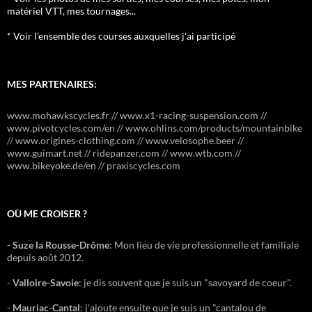
matériel VTT, mes tournages...
* Voir l'ensemble des courses auxquelles j'ai participé
MES PARTENAIRES:
www.mohawkscycles.fr // www.x1-racing-suspension.com //
www.pivotcycles.com/en // www.ohlins.com/products/mountainbike
// www.origines-clothing.com // www.velosophe.beer //
www.guimart.net // ridepanzer.com // www.wtb.com //
www.bikeyoke.de/en // praxiscycles.com
OÙ ME CROISER ?
-
Suze la Rousse-Drôme
: Mon lieu de vie professionnelle et familiale
depuis août 2012.
-
Valloire-Savoie
: je dis souvent que je suis un "savoyard de coeur".
-
Mauriac-Cantal
: j'ajoute ensuite que je suis un "cantalou de