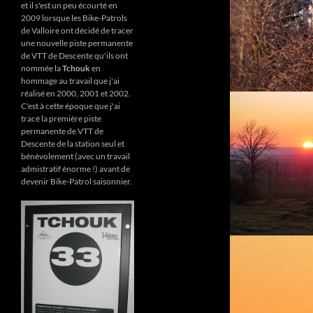
et il s'est un peu écourté en
2009 lorsque les Bike-Patrols
de Valloire ont décidé de tracer
une nouvelle piste permanente
de VTT de Descente qu'ils ont
nommée la
Tchouk
en
hommage au travail que j'ai
réalisé en 2000, 2001 et 2002.
C'est à cette époque que j'ai
tracé la première piste
permanente de VTT de
Descente de la station seul et
bénévolement (avec un travail
admistratif énorme !) avant de
devenir Bike-Patrol saisonnier.