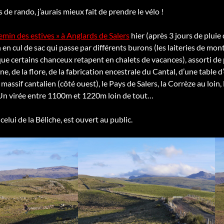
is de rando, j’aurais mieux fait de prendre le vélo !
hemin des estives » à Anglards de Salers
hier (après 3 jours de pluie q
 en cul de sac qui passe par différents burons (les laiteries de mon
ue certains chanceux retapent en chalets de vacances), assorti de
ne, de la flore, de la fabrication encestrale du Cantal, d’une table
massif cantalien (côté ouest), le Pays de Salers, la Corrèze au loin,
Un virée entre 1100m et 1220m loin de tout…
celui de la Béliche, est ouvert au public.