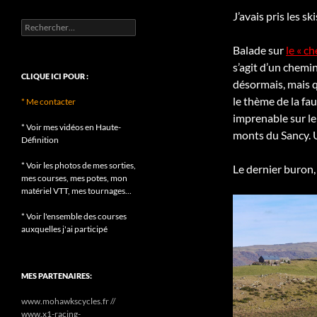
J’avais pris les sk
Rechercher :
Balade sur
le « c
s’agit d’un chemin
CLIQUE ICI POUR :
désormais, mais q
le thème de la fau
* Me contacter
imprenable sur le 
* Voir mes vidéos en Haute-
monts du Sancy. 
Définition
* Voir les photos de mes sorties,
Le dernier buron, 
mes courses, mes potes, mon
matériel VTT, mes tournages...
* Voir l'ensemble des courses
auxquelles j'ai participé
MES PARTENAIRES:
www.mohawkscycles.fr //
www.x1-racing-