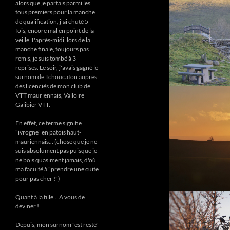
alors que je partais parmi les
tous premiers pour la manche
de qualification, j'ai chuté 5
fois, encore mal en point de la
veille. L'après-midi, lors de la
manche finale, toujours pas
remis, je suis tombé à 3
reprises. Le soir, j'avais gagné le
surnom de Tchoucaton auprès
des licenciés de mon club de
VTT mauriennais, Valloire
Galibier VTT.
En effet, ce terme signifie
"ivrogne" en patois haut-
mauriennais... (chose que je ne
suis absolument pas puisque je
ne bois quasiment jamais, d'où
ma faculté à "prendre une cuite
pour pas cher !")
Quant à la fille... A vous de
deviner !
Depuis, mon surnom "est resté"