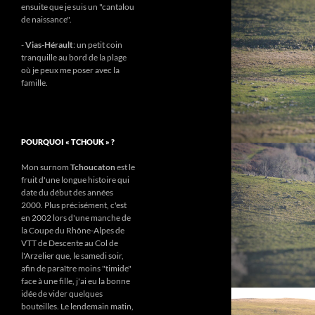
ensuite que je suis un "cantalou
de naissance".
-
Vias-Hérault
: un petit coin
tranquille au bord de la plage
où je peux me poser avec la
famille.
POURQUOI « TCHOUK » ?
Mon surnom
Tchoucaton
est le
fruit d'une longue histoire qui
date du début des années
2000. Plus précisément, c'est
en 2002 lors d'une manche de
la Coupe du Rhône-Alpes de
VTT de Descente au Col de
l'Arzelier que, le samedi soir,
afin de paraître moins "timide"
face à une fille, j'ai eu la bonne
idée de vider quelques
bouteilles. Le lendemain matin,