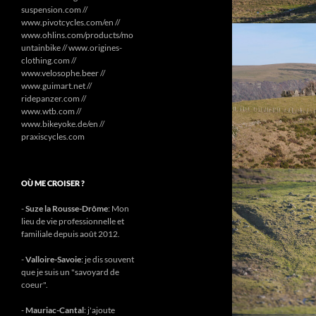
suspension.com //
www.pivotcycles.com/en //
www.ohlins.com/products/mo
untainbike // www.origines-
clothing.com //
www.velosophe.beer //
www.guimart.net //
ridepanzer.com //
www.wtb.com //
www.bikeyoke.de/en //
praxiscycles.com
OÙ ME CROISER ?
-
Suze la Rousse-Drôme
: Mon
lieu de vie professionnelle et
familiale depuis août 2012.
-
Valloire-Savoie
: je dis souvent
que je suis un "savoyard de
coeur".
-
Mauriac-Cantal
: j'ajoute