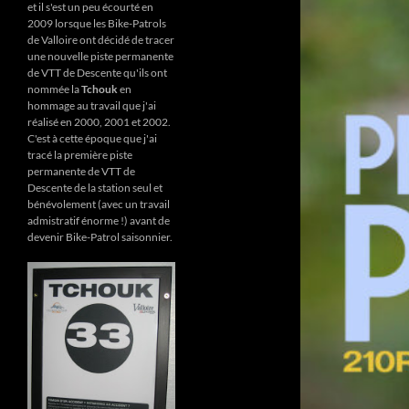
et il s'est un peu écourté en
2009 lorsque les Bike-Patrols
de Valloire ont décidé de tracer
une nouvelle piste permanente
de VTT de Descente qu'ils ont
nommée la
Tchouk
en
hommage au travail que j'ai
réalisé en 2000, 2001 et 2002.
C'est à cette époque que j'ai
tracé la première piste
permanente de VTT de
Descente de la station seul et
bénévolement (avec un travail
admistratif énorme !) avant de
devenir Bike-Patrol saisonnier.