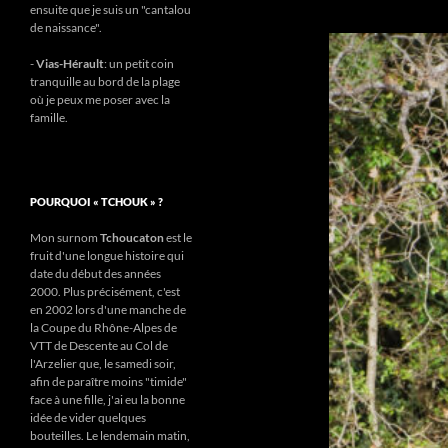
ensuite que je suis un "cantalou
de naissance".
-
Vias-Hérault
: un petit coin
tranquille au bord de la plage
où je peux me poser avec la
famille.
POURQUOI « TCHOUK » ?
Mon surnom
Tchoucaton
est le
fruit d'une longue histoire qui
date du début des années
2000. Plus précisément, c'est
en 2002 lors d'une manche de
la Coupe du Rhône-Alpes de
VTT de Descente au Col de
l'Arzelier que, le samedi soir,
afin de paraître moins "timide"
face à une fille, j'ai eu la bonne
idée de vider quelques
bouteilles. Le lendemain matin,