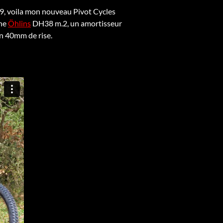
, voila mon nouveau Pivot Cycles
che
Öhlins
DH38 m.2, un amortisseur
n 40mm de rise.