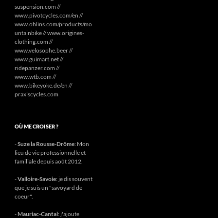
suspension.com //
www.pivotcycles.com/en //
www.ohlins.com/products/mo
untainbike // www.origines-
clothing.com //
www.velosophe.beer //
www.guimart.net //
ridepanzer.com //
www.wtb.com //
www.bikeyoke.de/en //
praxiscycles.com
OÙ ME CROISER ?
-
Suze la Rousse-Drôme
: Mon
lieu de vie professionnelle et
familiale depuis août 2012.
-
Valloire-Savoie
: je dis souvent
que je suis un "savoyard de
coeur".
-
Mauriac-Cantal
: j'ajoute