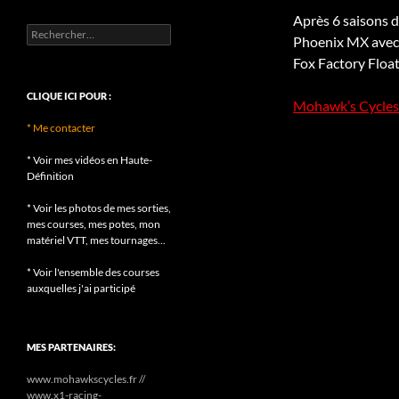
Après 6 saisons 
Rechercher :
Phoenix MX avec 
Fox Factory Float
CLIQUE ICI POUR :
Mohawk’s Cycles
* Me contacter
* Voir mes vidéos en Haute-
Définition
* Voir les photos de mes sorties,
mes courses, mes potes, mon
matériel VTT, mes tournages...
* Voir l'ensemble des courses
auxquelles j'ai participé
MES PARTENAIRES:
www.mohawkscycles.fr //
www.x1-racing-