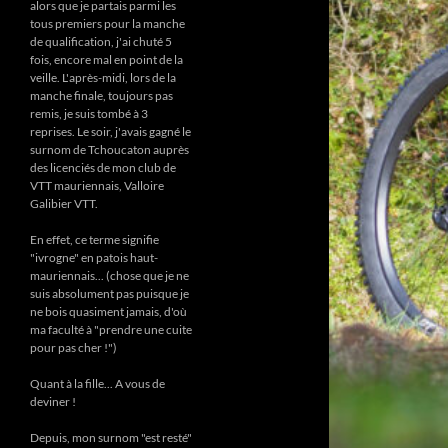
alors que je partais parmi les
tous premiers pour la manche
de qualification, j'ai chuté 5
fois, encore mal en point de la
veille. L'après-midi, lors de la
manche finale, toujours pas
remis, je suis tombé à 3
reprises. Le soir, j'avais gagné le
surnom de Tchoucaton auprès
des licenciés de mon club de
VTT mauriennais, Valloire
Galibier VTT.
En effet, ce terme signifie
"ivrogne" en patois haut-
mauriennais... (chose que je ne
suis absolument pas puisque je
ne bois quasiment jamais, d'où
ma faculté à "prendre une cuite
pour pas cher !")
Quant à la fille... A vous de
deviner !
Depuis, mon surnom "est resté"