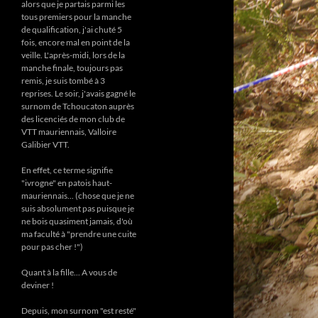
alors que je partais parmi les
tous premiers pour la manche
de qualification, j'ai chuté 5
fois, encore mal en point de la
veille. L'après-midi, lors de la
manche finale, toujours pas
remis, je suis tombé à 3
reprises. Le soir, j'avais gagné le
surnom de Tchoucaton auprès
des licenciés de mon club de
VTT mauriennais, Valloire
Galibier VTT.
En effet, ce terme signifie
"ivrogne" en patois haut-
mauriennais... (chose que je ne
suis absolument pas puisque je
ne bois quasiment jamais, d'où
ma faculté à "prendre une cuite
pour pas cher !")
Quant à la fille... A vous de
deviner !
Depuis, mon surnom "est resté"