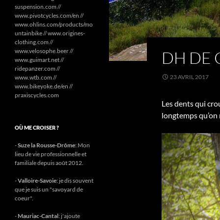
suspension.com //
www.pivotcycles.com/en //
www.ohlins.com/products/mo
untainbike // www.origines-
clothing.com //
www.velosophe.beer //
DH DE 
www.guimart.net //
ridepanzer.com //
23 AVRIL 2017
www.wtb.com //
www.bikeyoke.de/en //
praxiscycles.com
Les dents qui crou
longtemps qu’on n
OÙ ME CROISER ?
-
Suze la Rousse-Drôme
: Mon
lieu de vie professionnelle et
familiale depuis août 2012.
-
Valloire-Savoie
: je dis souvent
que je suis un "savoyard de
coeur".
-
Mauriac-Cantal
: j'ajoute