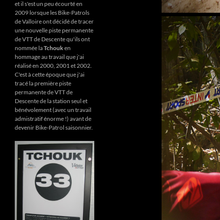
et il s'est un peu écourté en
2009 lorsque les Bike-Patrols
de Valloire ont décidé de tracer
une nouvelle piste permanente
de VTT de Descente qu'ils ont
nommée la
Tchouk
en
hommage au travail que j'ai
réalisé en 2000, 2001 et 2002.
C'est à cette époque que j'ai
tracé la première piste
permanente de VTT de
Descente de la station seul et
bénévolement (avec un travail
admistratif énorme !) avant de
devenir Bike-Patrol saisonnier.