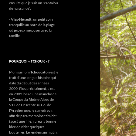
ensuite que je suis un "cantalou
de naissance".
-
Vias-Hérault
: un petit coin
tranquille au bord de la plage
où je peux me poser avec la
famille.
POURQUOI « TCHOUK » ?
Mon surnom
Tchoucaton
est le
fruit d'une longue histoire qui
date du début des années
2000. Plus précisément, c'est
en 2002 lors d'une manche de
la Coupe du Rhône-Alpes de
VTT de Descente au Col de
l'Arzelier que, le samedi soir,
afin de paraître moins "timide"
face à une fille, j'ai eu la bonne
idée de vider quelques
bouteilles. Le lendemain matin,