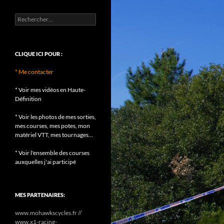
Rechercher :
CLIQUE ICI POUR :
* Me contacter
* Voir mes vidéos en Haute-
Définition
* Voir les photos de mes sorties,
mes courses, mes potes, mon
matériel VTT, mes tournages...
* Voir l'ensemble des courses
auxquelles j'ai participé
MES PARTENAIRES:
www.mohawkscycles.fr //
www.x1-racing-