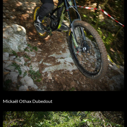
Mickaël Othax Dubedout