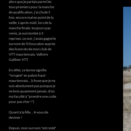
alors que je partais parmi les
tous premiers pour la manche
de qualification, j'ai chuté 5
fois, encore mal en point de la
veille. L'après-midi, lors de la
manche finale, toujours pas
remis, je suis tombé à 3
reprises. Le soir, j'avais gagné le
surnom de Tchoucaton auprès
des licenciés de mon club de
VTT mauriennais, Valloire
Galibier VTT.
En effet, ce terme signifie
"ivrogne" en patois haut-
mauriennais... (chose que je ne
suis absolument pas puisque je
ne bois quasiment jamais, d'où
ma faculté à "prendre une cuite
pour pas cher !")
Quant à la fille... A vous de
deviner !
Depuis, mon surnom "est resté"