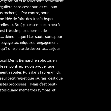
végétation et le relief sont totalement
gulière, sans cesse sur les cailloux
gros rochers)… Par contre, pour
ne idée de faire des tracés hyper
relles…). Bref, ça ressemble un peu à
est très simple et permet de
t… démoniaque ! Les sauts sont, pour
le bagage technique et l’engagement
 qu’à une piste de descente… Le jour
local, Denis Bernard (en photos en
 le rencontrer, je dois avouer que
ent à rouler. Puis dans l’après-midi,
eul petit regret que j’aurais, c’est que
 pistes proposées… Mais c’est peut-
 pistes quand même très sympas, et