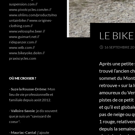
suspension.com //
www.pivotcycles.com/en //
www.ohlins.com/products/mo
untainbike // www.origines-
clothing.com //
www.velosophe.beer //
LE BIKE
www.guimart.net //
ridepanzer.com //
16 SEPTEMBRE 20
www.wtb.com //
www.bikeyoke.de/en //
praxiscycles.com
Après une petite 
trouvé l’ancien ch
sommet du Mont. 
OÙ ME CROISER ?
retrouve « sur la 
-
Suze la Rousse-Drôme
: Mon
amoureux du Vento
lieu de vie professionnelle et
pistes de ce petit
familiale depuis août 2012.
et qu’il est glob
-
Valloire-Savoie
: je dis souvent
pas de neige ou q
que je suis un "savoyard de
1 rouge, relative
coeur".
depuis la semaine 
-
Mauriac-Cantal
: j'ajoute