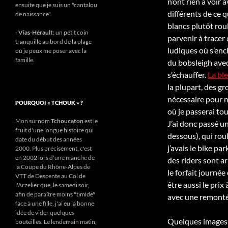
n’ont rien à voir 
ensuite que je suis un "cantalou
différents de ce q
de naissance".
blancs plutôt roul
-
Vias-Hérault
: un petit coin
parvenir à tracer 
tranquille au bord de la plage
ludiques où s’ench
où je peux me poser avec la
famille.
du bobsleigh avec
s’échauffer.
La bl
la plupart, des g
nécessaire pour m
POURQUOI « TCHOUK » ?
où je passerai tou
Mon surnom
Tchoucaton
est le
J’ai donc passé u
fruit d'une longue histoire qui
dessous), qui roul
date du début des années
j’avais le bike p
2000. Plus précisément, c'est
en 2002 lors d'une manche de
des riders sont ar
la Coupe du Rhône-Alpes de
le forfait journé
VTT de Descente au Col de
être aussi le pri
l'Arzelier que, le samedi soir,
afin de paraître moins "timide"
avec une remontée
face à une fille, j'ai eu la bonne
idée de vider quelques
Quelques images
bouteilles. Le lendemain matin,