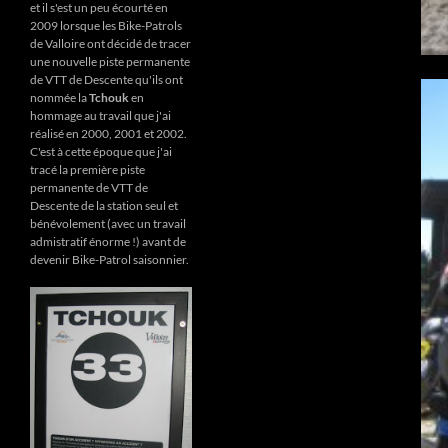
et il s'est un peu écourté en
2009 lorsque les Bike-Patrols
de Valloire ont décidé de tracer
une nouvelle piste permanente
de VTT de Descente qu'ils ont
nommée la
Tchouk
en
hommage au travail que j'ai
réalisé en 2000, 2001 et 2002.
C'est à cette époque que j'ai
tracé la première piste
permanente de VTT de
Descente de la station seul et
bénévolement (avec un travail
admistratif énorme !) avant de
devenir Bike-Patrol saisonnier.