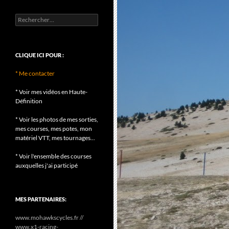
Rechercher :
CLIQUE ICI POUR :
* Me contacter
* Voir mes vidéos en Haute-
Définition
* Voir les photos de mes sorties,
mes courses, mes potes, mon
matériel VTT, mes tournages...
* Voir l'ensemble des courses
auxquelles j'ai participé
MES PARTENAIRES:
www.mohawkscycles.fr //
www.x1-racing-