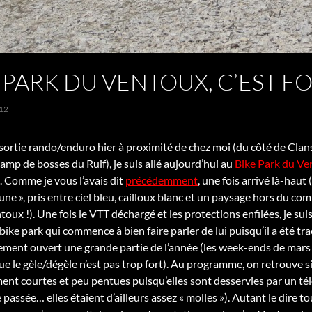
 PARK DU VENTOUX, C’EST FOU
12
sortie rando/enduro hier à proximité de chez moi (du côté de Clansa
amp de bosses du Ruif), je suis allé aujourd’hui au
Bike Park du Ve
Comme je vous l’avais dit
précédemment
, une fois arrivé là-haut
lune », pris entre ciel bleu, cailloux blanc et un paysage hors du co
ux !). Une fois le VTT déchargé et les protections enfilées, je suis
 bike park qui commence à bien faire parler de lui puisqu’il a été 
alement ouvert une grande partie de l’année (les week-ends de mars
ue le gèle/dégèle n’est pas trop fort). Au programme, on retrouve s
ment courtes et peu pentues puisqu’elles sont desservies par un té
passée… elles étaient d’ailleurs assez « molles »). Autant le dire to