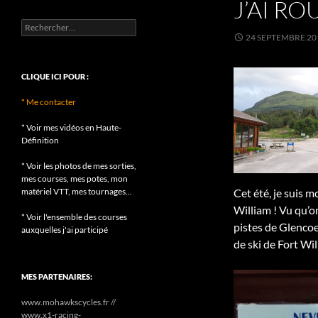
J’AI RO
Rechercher :
24 SEPTEMBRE 20
CLIQUE ICI POUR :
* Me contacter
* Voir mes vidéos en Haute-
Définition
* Voir les photos de mes sorties,
mes courses, mes potes, mon
Cet été, je suis m
matériel VTT, mes tournages...
William ! Vu qu’o
* Voir l'ensemble des courses
pistes de Glencoe 
auxquelles j'ai participé
de ski de Fort Wil
MES PARTENAIRES:
www.mohawkscycles.fr //
www.x1-racing-