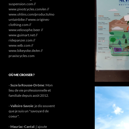
suspension.com //
www.pivotcycles.com/en //
www.ohlins.com/products/mo
untainbike // www.origines-
clothing.com //
www.velosophe.beer //
www.guimart.net //
ridepanzer.com //
www.wtb.com //
www.bikeyoke.de/en //
praxiscycles.com
OÙ ME CROISER ?
-
Suze la Rousse-Drôme
: Mon
lieu de vie professionnelle et
familiale depuis août 2012.
-
Valloire-Savoie
: je dis souvent
que je suis un "savoyard de
coeur".
-
Mauriac-Cantal
: j'ajoute