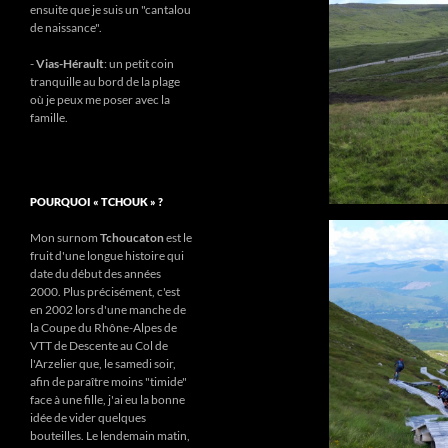
ensuite que je suis un "cantalou
de naissance".
-
Vias-Hérault
: un petit coin
tranquille au bord de la plage
où je peux me poser avec la
famille.
POURQUOI « TCHOUK » ?
Mon surnom
Tchoucaton
est le
fruit d'une longue histoire qui
date du début des années
2000. Plus précisément, c'est
en 2002 lors d'une manche de
la Coupe du Rhône-Alpes de
VTT de Descente au Col de
l'Arzelier que, le samedi soir,
afin de paraître moins "timide"
face à une fille, j'ai eu la bonne
idée de vider quelques
bouteilles. Le lendemain matin,