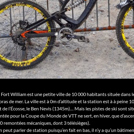
, Fort William est une petite ville de 10 000 habitants située dans
 bras de mer. La ville est à 0m d’altitude et la station est à à peine
t de l’Écosse, le Ben Nevis (1345m)… Mais les pistes de ski sont s
ntée pour la Coupe du Monde de VTT ne sert, en hiver, que d’asc
a 10 remontées mécaniques, dont 3 télésièges).
on peut parler de station puisqu’en fait en bas, il n’y a qu’un bâtim