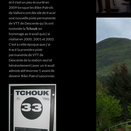
et il s'est un peu écourté en
2009 lorsque les Bike-Patrols
de Valloire ont décidé de tracer
une nouvelle piste permanente
de VTT de Descente qu'ils ont
nommée la
Tchouk
en
hommage au travail que j'ai
réalisé en 2000, 2001 et 2002.
C'est à cette époque que j'ai
tracé la première piste
permanente de VTT de
Descente de la station seul et
bénévolement (avec un travail
admistratif énorme !) avant de
devenir Bike-Patrol saisonnier.