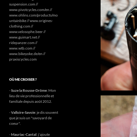
suspension.com //
www.pivotcycles.com/en //
www.ohlins.com/products/mo
untainbike // www.origines-
clothing.com //
www.velosophe.beer //
www.guimart.net //
ridepanzer.com //
www.wtb.com //
www.bikeyoke.de/en //
praxiscycles.com
OÙ ME CROISER ?
-
Suze la Rousse-Drôme
: Mon
lieu de vie professionnelle et
familiale depuis août 2012.
-
Valloire-Savoie
: je dis souvent
que je suis un "savoyard de
coeur".
-
Mauriac-Cantal
: j'ajoute