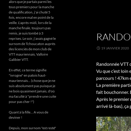
alors que je partais parmi les
tous premiers pour la manche
de qualification, j'ai chuté 5
fois, encore mal en point de la
veille. L'après-midi, lors de la
manche finale, toujours pas
RANDO 
remis, je suis tombé à 3
reprises. Le soir, j'avais gagné le
surnom de Tchoucaton auprès
19 JANVIER 2020
des licenciés de mon club de
VTT mauriennais, Valloire
Galibier VTT.
Randonnée VTT du
En effet, ce terme signifie
Vu que c’est loin 
"ivrogne" en patois haut-
parcours ! 47km e
mauriennais... (chose que je ne
La première parti
suis absolument pas puisque je
ne bois quasiment jamais, d'où
fait bouchonner. D
ma faculté à "prendre une cuite
Après le premier r
pour pas cher !")
arrivé là-bas), ç
Quant à la fille... A vous de
deviner !
Depuis, mon surnom "est resté"