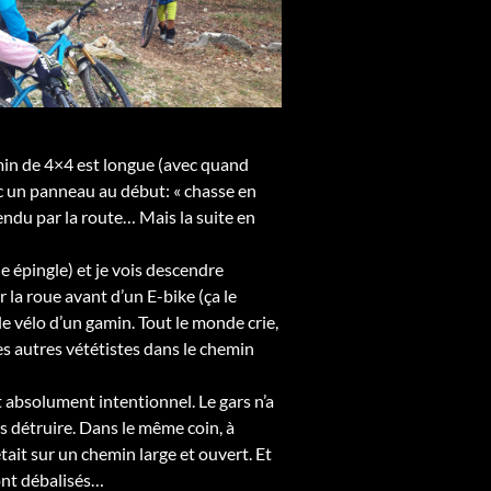
min de 4×4 est longue (avec quand
c un panneau au début: « chasse en
cendu par la route… Mais la suite en
e épingle) et je vois descendre
 la roue avant d’un E-bike (ça le
 le vélo d’un gamin. Tout le monde crie,
les autres vététistes dans le chemin
it absolument intentionnel. Le gars n’a
les détruire. Dans le même coin, à
tait sur un chemin large et ouvert. Et
ont débalisés…