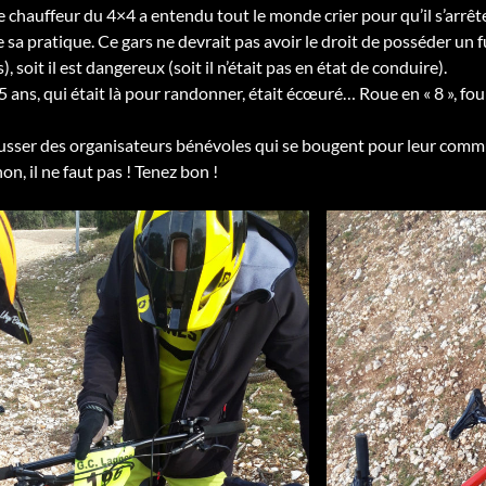
Le chauffeur du 4×4 a entendu tout le monde crier pour qu’il s’arrête
 sa pratique. Ce gars ne devrait pas avoir le droit de posséder un fu
), soit il est dangereux (soit il n’était pas en état de conduire).
ans, qui était là pour randonner, était écœuré… Roue en « 8 », fourch
ousser des organisateurs bénévoles qui se bougent pour leur comm
n, il ne faut pas ! Tenez bon !