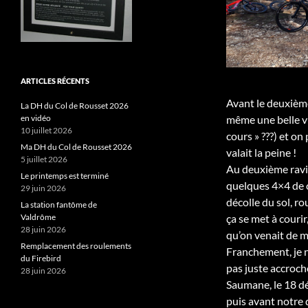
ARTICLES RÉCENTS
Avant le deuxième
La DH du Col de Rousset 2026
en vidéo
même une belle v
10 juillet 2026
cours » ???) et on
Ma DH du Col de Rousset 2026
valait la peine !
5 juillet 2026
Au deuxième ravit
Le printemps est terminé
quelques 4×4 de ch
29 juin 2026
décolle du sol, ro
La station fantôme de
Valdrôme
ça se met à courir
28 juin 2026
qu’on venait de m
Remplacement des roulements
Franchement, je ne
du Firebird
pas juste accroché
28 juin 2026
Saumane, le 18 déc
puis avant notre 