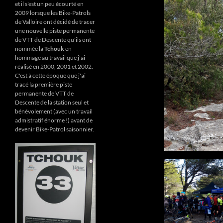
et il s'est un peu écourté en
2009 lorsque les Bike-Patrols
de Valloire ont décidé de tracer
une nouvelle piste permanente
de VTT de Descente qu'ils ont
nommée la
Tchouk
en
hommage au travail que j'ai
réalisé en 2000, 2001 et 2002.
C'est à cette époque que j'ai
tracé la première piste
permanente de VTT de
Descente de la station seul et
bénévolement (avec un travail
admistratif énorme !) avant de
devenir Bike-Patrol saisonnier.