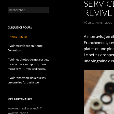
SERVIC
Rechercher :
REVIVE
26 JANVIER 2020
CLIQUE ICI POUR :
A mon avis, j’en é
* Me contacter
Franchement, c’es
* Voir mes vidéos en Haute-
plates et une pinc
Définition
Le petit « dropper
* Voir les photos de mes sorties,
une vingtaine d’e
mes courses, mes potes, mon
matériel VTT, mes tournages...
* Voir l'ensemble des courses
auxquelles j'ai participé
MES PARTENAIRES:
www.mohawkscycles.fr //
www.x1-racing-