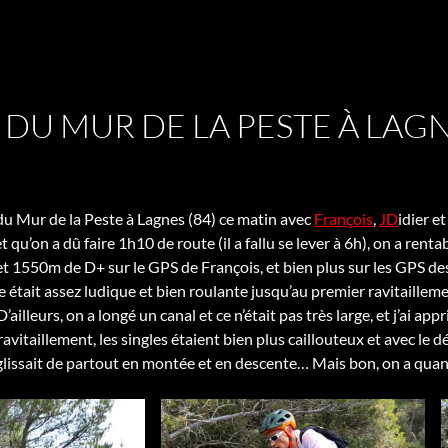
DU MUR DE LA PESTE À LAGNE
 Mur de la Peste à Lagnes (84) ce matin avec
François
,
JD
idier e
et qu’on a dû faire 1h10 de route (il a fallu se lever à 6h), on a rent
t 1550m de D+ sur le GPS de François, et bien plus sur les GPS de
e était assez ludique et bien roulante jusqu’au premier ravitaille
’ailleurs, on a longé un canal et ce n’était pas très large, et j’ai ap
avitaillement, les singles étaient bien plus caillouteux et avec le 
a glissait de partout en montée et en descente… Mais bon, on a qua