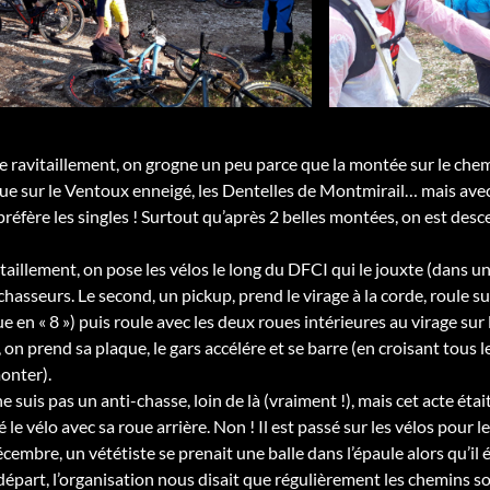
 ravitaillement, on grogne un peu parce que la montée sur le che
ue sur le Ventoux enneigé, les Dentelles de Montmirail… mais ave
 préfère les singles ! Surtout qu’après 2 belles montées, on est des
aillement, on pose les vélos le long du DFCI qui le jouxte (dans un
asseurs. Le second, un pickup, prend le virage à la corde, roule sur
ue en « 8 ») puis roule avec les deux roues intérieures au virage sur
, on prend sa plaque, le gars accélére et se barre (en croisant tous 
onter).
 suis pas un anti-chasse, loin de là (vraiment !), mais cet acte éta
 le vélo avec sa roue arrière. Non ! Il est passé sur les vélos pour 
embre, un vététiste se prenait une balle dans l’épaule alors qu’il é
départ, l’organisation nous disait que régulièrement les chemins s