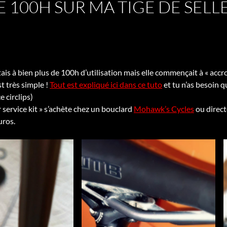
E 100H SUR MA TIGE DE SELL
tais à bien plus de 100h d’utilisation mais elle commençait à « accro
t très simple !
Tout est expliqué ici dans ce tuto
et tu n’as besoin q
e circlips)
 service kit » s’achète chez un bouclard
Mohawk’s Cycles
ou direct
uros.