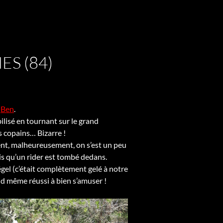
S (84)
t
Ben
.
abilisé en tournant sur le grand
s copains… Bizarre !
ment, malheureusement, on s’est un peu
pris qu’un rider est tombé dedans.
dégel (c’était complètement gelé à notre
nd même réussi à bien s’amuser !