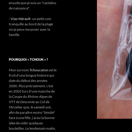
ensuite que je suis un "cantalou
de naissance".
-
Vias-Hérault
: un petit coin
tranquille au bord de la plage
où je peux me poser avec la
famille.
POURQUOI « TCHOUK » ?
Mon surnom
Tchoucaton
est le
fruit d'une longue histoire qui
date du début des années
2000. Plus précisément, c'est
en 2002 lors d'une manche de
la Coupe du Rhône-Alpes de
VTT de Descente au Col de
l'Arzelier que, le samedi soir,
afin de paraître moins "timide"
face à une fille, j'ai eu la bonne
idée de vider quelques
bouteilles. Le lendemain matin,