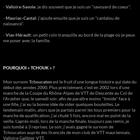
-
Valloire-Savoie
: je dis souvent que je suis un "savoyard de coeur".
-
Mauriac-Cantal
: j'ajoute ensuite que je suis un "cantalou de
naissance".
-
Vias-Hérault
: un petit coin tranquille au bord de la plage où je peux
me poser avec la famille.
POURQUOI « TCHOUK » ?
Mon surnom
Tchoucaton
est le fruit d'une longue histoire qui date du
début des années 2000. Plus précisément, c'est en 2002 lors d'une
manche de la Coupe du Rhône-Alpes de VTT de Descente au Col de
l'Arzelier que, le samedi soir, afin de paraître moins "timide" face à
une fille, j'ai eu la bonne idée de vider quelques bouteilles. Le
lendemain matin, alors que je partais parmi les tous premiers pour la
manche de qualification, j'ai chuté 5 fois, encore mal en point de la
veille. L'après-midi, lors de la manche finale, toujours pas remis, je
suis tombé à 3 reprises. Le soir, j'avais gagné le surnom de
Tchoucaton auprès des licenciés de mon club de VTT mauriennais,
Valloire Galibier VTT.