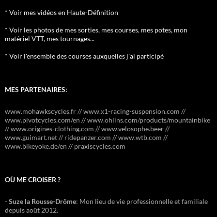
* Voir mes vidéos en Haute-Définition
* Voir les photos de mes sorties, mes courses, mes potes, mon
matériel VTT, mes tournages...
* Voir l'ensemble des courses auxquelles j'ai participé
MES PARTENAIRES:
www.mohawkscycles.fr // www.x1-racing-suspension.com //
www.pivotcycles.com/en // www.ohlins.com/products/mountainbike
// www.origines-clothing.com // www.velosophe.beer //
www.guimart.net // ridepanzer.com // www.wtb.com //
www.bikeyoke.de/en // praxiscycles.com
OÙ ME CROISER ?
-
Suze la Rousse-Drôme
: Mon lieu de vie professionnelle et familiale
depuis août 2012.