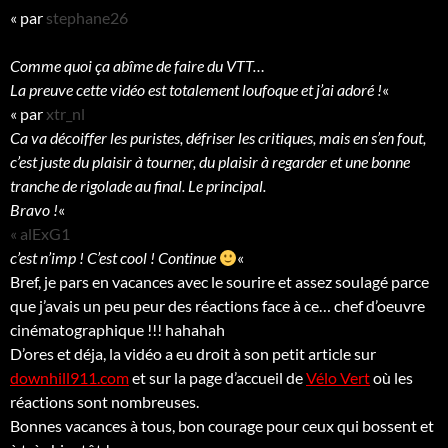
«
par
stephane26
Comme quoi ça abîme de faire du VTT…
La preuve cette vidéo est totalement loufoque et j’ai adoré !
«
«
par
xtr_nl
Ca va décoiffer les puristes, défriser les critiques, mais en s’en fout,
c’est juste du plaisir à tourner, du plaisir à regarder et une bonne
tranche de rigolade au final. Le principal.
Bravo !
«
« alExG1
c’est n’imp ! C’est cool ! Continue
«
Bref, je pars en vacances avec le sourire et assez soulagé parce
que j’avais un peu peur des réactions face à ce… chef d’oeuvre
cinématographique !!! hahahah
D’ores et déja, la vidéo a eu droit à son petit article sur
downhill911.com
et sur la page d’accueil de
Vélo Vert
où les
réactions sont nombreuses.
Bonnes vacances à tous, bon courage pour ceux qui bossent et