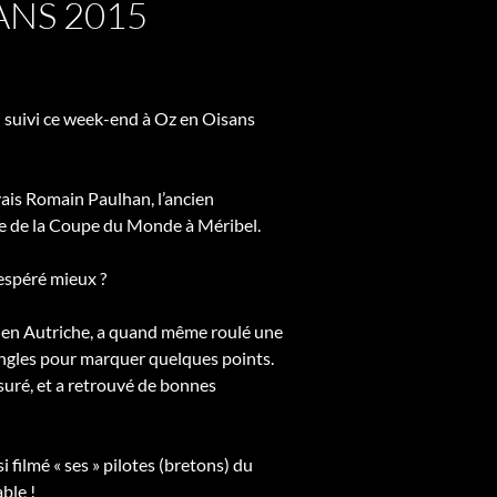
ANS 2015
si suivi ce week-end à Oz en Oisans
ivais Romain Paulhan, l’ancien
ale de la Coupe du Monde à Méribel.
 espéré mieux ?
ng en Autriche, a quand même roulé une
ngles pour marquer quelques points.
ssuré, et a retrouvé de bonnes
ussi filmé « ses » pilotes (bretons) du
ble !