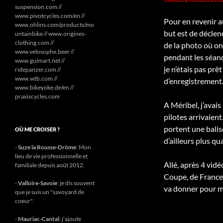
suspension.com //
www.pivotcycles.com/en //
Pour en revenir au
www.ohlins.com/products/mo
but est de déclen
untainbike // www.origines-
clothing.com //
de la photo où on
www.velosophe.beer //
pendant les séanc
www.guimart.net //
je n’étais pas prêt
ridepanzer.com //
www.wtb.com //
d’enregistrement…
www.bikeyoke.de/en //
praxiscycles.com
A Méribel, j’avai
pilotes arrivaient
portent une balis
OÙ ME CROISER ?
d’ailleurs plus qua
-
Suze la Rousse-Drôme
: Mon
lieu de vie professionnelle et
Allé, après 4 vid
familiale depuis août 2012.
Coupe, de France
-
Valloire-Savoie
: je dis souvent
va donner pour m
que je suis un "savoyard de
coeur".
-
Mauriac-Cantal
: j'ajoute