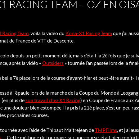
1 RACING TEAM – OZ EN OIS
l Racing Team
, voila la vidéo du
Kona-X1 Racing Team
que j’ai aus
nat de France de VTT de Descente.
ccolo depuis un petit moment déjà, mais c’était la 2è fois que je su
ce, après la vidéo «
Outsiders
» tournée l’an passée lors de la fin
belle 7è place lors de la course d’avant-hier et peut-être aurait-il
 blessé à l’épaule lors de la manche de la Coupe du Monde à Leoga
 (en plus de
son travail chez X1 Racing
) en Coupe de France aux A
 une douleur bien estompée, il a pris la 21è place, s’est un peu ra
les prochaines courses.
 tournée avec l’aide de Thibaut Maitrejean de
TMPFilms
, et j’ai a
s
…. Cette méthode de tournage, sur une course, était bien conforta