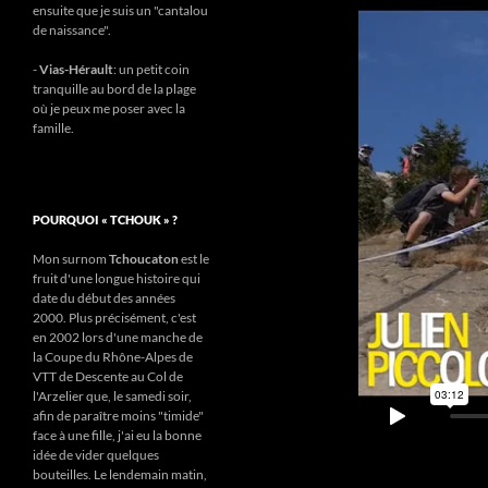
ensuite que je suis un "cantalou
de naissance".
-
Vias-Hérault
: un petit coin
tranquille au bord de la plage
où je peux me poser avec la
famille.
POURQUOI « TCHOUK » ?
Mon surnom
Tchoucaton
est le
fruit d'une longue histoire qui
date du début des années
2000. Plus précisément, c'est
en 2002 lors d'une manche de
la Coupe du Rhône-Alpes de
VTT de Descente au Col de
l'Arzelier que, le samedi soir,
afin de paraître moins "timide"
face à une fille, j'ai eu la bonne
idée de vider quelques
bouteilles. Le lendemain matin,