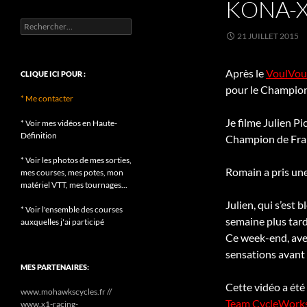
KONA-X
Rechercher :
21 JUILLET 2015
Après le
VoulVou
CLIQUE ICI POUR :
pour le Champion
* Me contacter
Je filme Julien Pi
* Voir mes vidéos en Haute-
Définition
Champion de Fran
* Voir les photos de mes sorties,
Romain a pris une 
mes courses, mes potes, mon
matériel VTT, mes tournages...
Julien, qui s’est
* Voir l'ensemble des courses
semaine plus tard
auxquelles j'ai participé
Ce week-end, avec
sensations avant 
MES PARTENAIRES:
Cette vidéo a été
www.mohawkscycles.fr //
Team CycleWork
www.x1-racing-