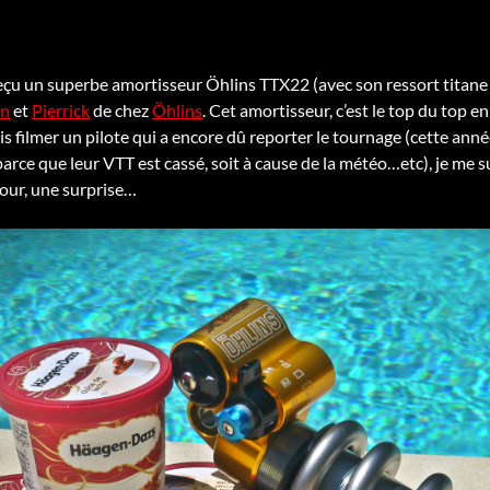
ai reçu un superbe amortisseur Öhlins TTX22 (avec son ressort titane
on
et
Pierrick
de chez
Öhlins
. Cet amortisseur, c’est le top du top 
 filmer un pilote qui a encore dû reporter le tournage (cette année,
 parce que leur VTT est cassé, soit à cause de la météo…etc), je me 
tour, une surprise…