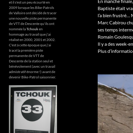
En manche finale, 
et il s'est un peu écourté en
2009 lorsque les Bike-Patrols
Baptiste était vr
de Valloire ont décidé de tracer
l’a bien frustré… 
une nouvelle piste permanente
Marc Cabirou chut
de VTT de Descente qu'ils ont
nommée la
Tchouk
en
ses temps intermé
hommage au travail que j'ai
Romain Goulesque
réalisé en 2000, 2001 et 2002.
Il y a des week-e
C'est à cette époque que j'ai
tracé la première piste
Plus d’informatio
permanente de VTT de
Descente de la station seul et
bénévolement (avec un travail
admistratif énorme !) avant de
devenir Bike-Patrol saisonnier.