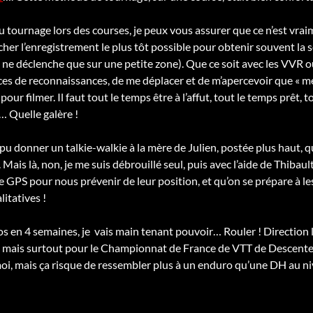
 tournage lors des courses, je peux vous assurer que ce n’est vraime
cher l’enregistrement le plus tôt possible pour obtenir souvent la s
 ne déclenche que sur une petite zone). Que ce soit avec les VVR ou 
es de reconnaissances, de me déplacer et de m’apercevoir que « m
 pour filmer. Il faut tout le temps être à l’affut, tout le temps prêt,
 Quelle galère !
s pu donner un talkie-walkie à la mère de Julien, postée plus haut, 
. Mais là, non, je me suis débrouillé seul, puis avec l’aide de Thibaul
e GPS pour nous prévenir de leur position, et qu’on se prépare à les
litatives !
éos en 4 semaines, je vais main tenant pouvoir… Rouler ! Direction
 mais surtout pour le Championnat de France de VTT de Descente M
oi, mais ça risque de ressembler plus à un enduro qu’une DH au 