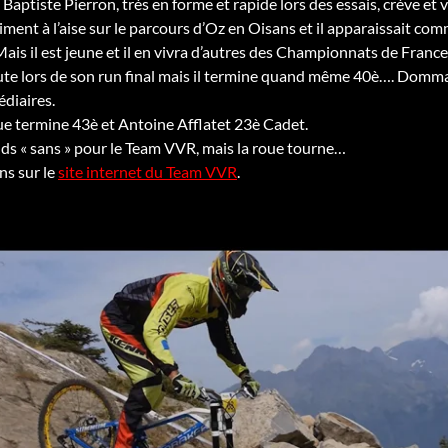
Baptiste Pierron, très en forme et rapide lors des essais, crève et 
aiment à l’aise sur le parcours d’Oz en Oisans et il apparaissait c
Mais il est jeune et il en vivra d’autres des Championnats de France
e lors de son run final mais il termine quand même 40è…. Dommage
diaires.
 termine 43è et Antoine Afflatet 23è Cadet.
nds « sans » pour le Team VVR, mais la roue tourne…
ns sur le
site internet du Team VVR
.