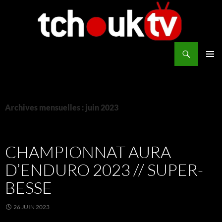
Aller
au
contenu
Recherche
TchoukTV
MENU
PRINCI
Archives mensuelles : juin 2023
CHAMPIONNAT AURA
D’ENDURO 2023 // SUPER-
BESSE
26 JUIN 2023