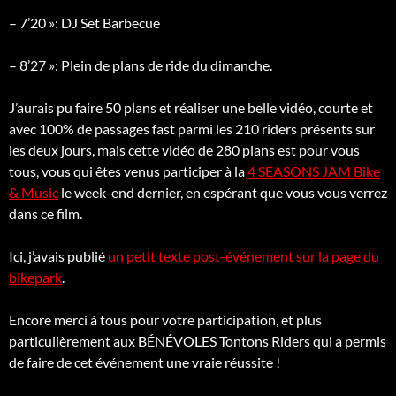
– 7’20 »: DJ Set Barbecue
– 8’27 »: Plein de plans de ride du dimanche.
J’aurais pu faire 50 plans et réaliser une belle vidéo, courte et
avec 100% de passages fast parmi les 210 riders présents sur
les deux jours, mais cette vidéo de 280 plans est pour vous
tous, vous qui êtes venus participer à la
4 SEASONS JAM Bike
& Music
le week-end dernier, en espérant que vous vous verrez
dans ce film.
Ici, j’avais publié
un petit texte post-événement sur la page du
bikepark
.
Encore merci à tous pour votre participation, et plus
particulièrement aux BÉNÉVOLES Tontons Riders qui a permis
de faire de cet événement une vraie réussite !