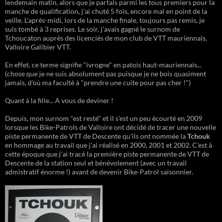
lendemain matin, alors que je partais parmi les tous premiers pour la
manche de qualification, j'ai chuté 5 fois, encore mal en point de la
veille. L'après-midi, lors de la manche finale, toujours pas remis, je
suis tombé à 3 reprises. Le soir, j'avais gagné le surnom de
Tchoucaton auprès des licenciés de mon club de VTT mauriennais,
Valloire Galibier VTT.
En effet, ce terme signifie "ivrogne" en patois haut-mauriennais...
(chose que je ne suis absolument pas puisque je ne bois quasiment
jamais, d'où ma faculté à "prendre une cuite pour pas cher !")
Quant à la fille... A vous de deviner !
Depuis, mon surnom "est resté" et il s'est un peu écourté en 2009
lorsque les Bike-Patrols de Valloire ont décidé de tracer une nouvelle
piste permanente de VTT de Descente qu'ils ont nommée la
Tchouk
en hommage au travail que j'ai réalisé en 2000, 2001 et 2002. C'est à
cette époque que j'ai tracé la première piste permanente de VTT de
Descente de la station seul et bénévolement (avec un travail
admistratif énorme !) avant de devenir Bike-Patrol saisonnier.