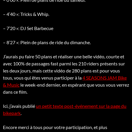
– 4’40 »: Tricks & Whip.
– 7’20 »: DJ Set Barbecue
– 8’27 »: Plein de plans de ride du dimanche.
J’aurais pu faire 50 plans et réaliser une belle vidéo, courte et
avec 100% de passages fast parmi les 210 riders présents sur
les deux jours, mais cette vidéo de 280 plans est pour vous
tous, vous qui êtes venus participer à la
4 SEASONS JAM Bike
& Music
le week-end dernier, en espérant que vous vous verrez
dans ce film.
Ici, j’avais publié
un petit texte post-événement sur la page du
bikepark
.
Encore merci à tous pour votre participation, et plus