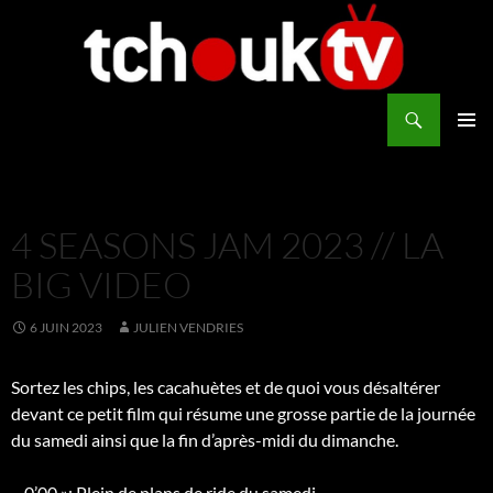
Aller
au
contenu
Recherche
TchoukTV
MENU
PRINCI
4 SEASONS JAM 2023 // LA
BIG VIDEO
6 JUIN 2023
JULIEN VENDRIES
Sortez les chips, les cacahuètes et de quoi vous désaltérer
devant ce petit film qui résume une grosse partie de la journée
du samedi ainsi que la fin d’après-midi du dimanche.
– 0’00 »: Plein de plans de ride du samedi.