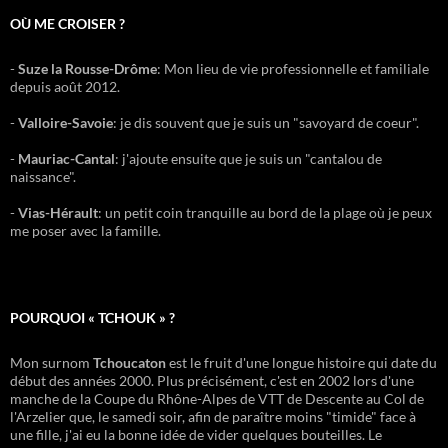
OÙ ME CROISER ?
-
Suze la Rousse-Drôme
: Mon lieu de vie professionnelle et familiale
depuis août 2012.
-
Valloire-Savoie
: je dis souvent que je suis un "savoyard de coeur".
-
Mauriac-Cantal
: j'ajoute ensuite que je suis un "cantalou de
naissance".
-
Vias-Hérault
: un petit coin tranquille au bord de la plage où je peux
me poser avec la famille.
POURQUOI « TCHOUK » ?
Mon surnom
Tchoucaton
est le fruit d'une longue histoire qui date du
début des années 2000. Plus précisément, c'est en 2002 lors d'une
manche de la Coupe du Rhône-Alpes de VTT de Descente au Col de
l'Arzelier que, le samedi soir, afin de paraître moins "timide" face à
une fille, j'ai eu la bonne idée de vider quelques bouteilles. Le