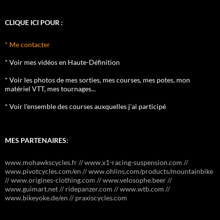
CLIQUE ICI POUR :
* Me contacter
* Voir mes vidéos en Haute-Définition
* Voir les photos de mes sorties, mes courses, mes potes, mon
matériel VTT, mes tournages...
* Voir l'ensemble des courses auxquelles j'ai participé
MES PARTENAIRES:
www.mohawkscycles.fr // www.x1-racing-suspension.com //
www.pivotcycles.com/en // www.ohlins.com/products/mountainbike
// www.origines-clothing.com // www.velosophe.beer //
www.guimart.net // ridepanzer.com // www.wtb.com //
www.bikeyoke.de/en // praxiscycles.com