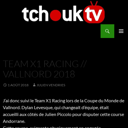
Aller
au
contenu
Recherche
TchoukTV
MENU
PRINCI
TEAM X1 RACING //
VALLNORD 2018
1 AOÛT 2018
JULIEN VENDRIES
J’ai donc suivi le
Team X1 Racing
lors de la Coupe du Monde de
Vallnord.
Dylan Levesque, qui changeait d’équipe, était
accueilli
aux côtés de
Julien Piccolo
pour disputer cette course
Andorrane.
Cette course, exigeante physiquement en engagée