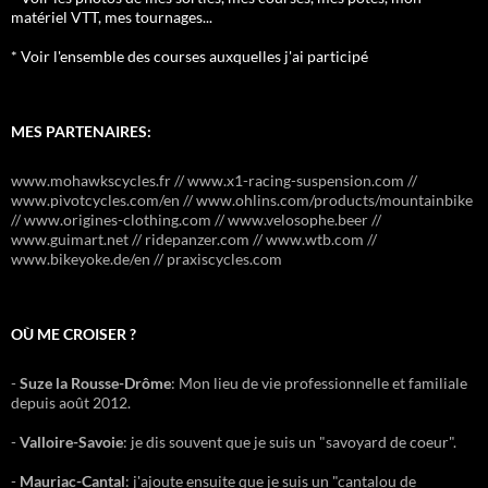
matériel VTT, mes tournages...
* Voir l'ensemble des courses auxquelles j'ai participé
MES PARTENAIRES:
www.mohawkscycles.fr // www.x1-racing-suspension.com //
www.pivotcycles.com/en // www.ohlins.com/products/mountainbike
// www.origines-clothing.com // www.velosophe.beer //
www.guimart.net // ridepanzer.com // www.wtb.com //
www.bikeyoke.de/en // praxiscycles.com
OÙ ME CROISER ?
-
Suze la Rousse-Drôme
: Mon lieu de vie professionnelle et familiale
depuis août 2012.
-
Valloire-Savoie
: je dis souvent que je suis un "savoyard de coeur".
-
Mauriac-Cantal
: j'ajoute ensuite que je suis un "cantalou de