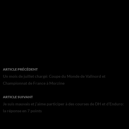
Navigation
ARTICLE PRÉCÉDENT
des
Un mois de juillet chargé: Coupe du Monde de Vallnord et
Championnat de France à Morzine
articles
ARTICLE SUIVANT
Je suis mauvais et j’aime participer à des courses de DH et d’Enduro:
la réponse en 7 points