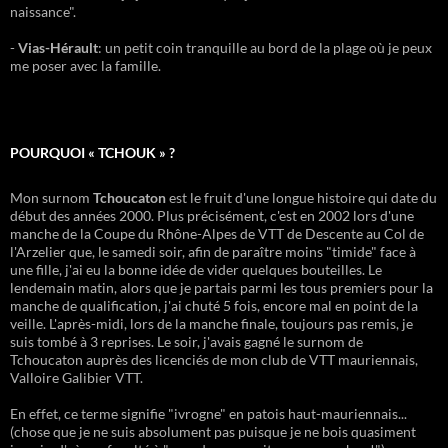
naissance".
-
Vias-Hérault
: un petit coin tranquille au bord de la plage où je peux
me poser avec la famille.
POURQUOI « TCHOUK » ?
Mon surnom
Tchoucaton
est le fruit d'une longue histoire qui date du
début des années 2000. Plus précisément, c'est en 2002 lors d'une
manche de la Coupe du Rhône-Alpes de VTT de Descente au Col de
l'Arzelier que, le samedi soir, afin de paraître moins "timide" face à
une fille, j'ai eu la bonne idée de vider quelques bouteilles. Le
lendemain matin, alors que je partais parmi les tous premiers pour la
manche de qualification, j'ai chuté 5 fois, encore mal en point de la
veille. L'après-midi, lors de la manche finale, toujours pas remis, je
suis tombé à 3 reprises. Le soir, j'avais gagné le surnom de
Tchoucaton auprès des licenciés de mon club de VTT mauriennais,
Valloire Galibier VTT.
En effet, ce terme signifie "ivrogne" en patois haut-mauriennais...
(chose que je ne suis absolument pas puisque je ne bois quasiment