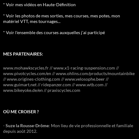
* Voir mes vidéos en Haute-Définition
* Voir les photos de mes sorties, mes courses, mes potes, mon
matériel VTT, mes tournages...
* Voir l'ensemble des courses auxquelles j'ai participé
MES PARTENAIRES:
www.mohawkscycles.fr // www.x1-racing-suspension.com //
www.pivotcycles.com/en // www.ohlins.com/products/mountainbike
// www.origines-clothing.com // www.velosophe.beer //
www.guimart.net // ridepanzer.com // www.wtb.com //
www.bikeyoke.de/en // praxiscycles.com
OÙ ME CROISER ?
-
Suze la Rousse-Drôme
: Mon lieu de vie professionnelle et familiale
depuis août 2012.