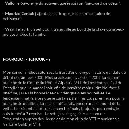
-
Valloire-Savoie
: je dis souvent que je suis un "savoyard de coeur".
-
Mauriac-Cantal
: j'ajoute ensuite que je suis un "cantalou de
naissance".
-
Vias-Hérault
: un petit coin tranquille au bord de la plage où je peux
me poser avec la famille.
POURQUOI « TCHOUK » ?
Mon surnom
Tchoucaton
est le fruit d'une longue histoire qui date du
début des années 2000. Plus précisément, c'est en 2002 lors d'une
manche de la Coupe du Rhône-Alpes de VTT de Descente au Col de
l'Arzelier que, le samedi soir, afin de paraître moins "timide" face à
une fille, j'ai eu la bonne idée de vider quelques bouteilles. Le
lendemain matin, alors que je partais parmi les tous premiers pour la
manche de qualification, j'ai chuté 5 fois, encore mal en point de la
veille. L'après-midi, lors de la manche finale, toujours pas remis, je
suis tombé à 3 reprises. Le soir, j'avais gagné le surnom de
Tchoucaton auprès des licenciés de mon club de VTT mauriennais,
Valloire Galibier VTT.