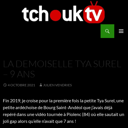
Aller
au
contenu
Recherche
TchoukTV
MENU
PRINCI
LA DEMOISELLE TYA SUREL
– 9 ANS
4 OCTOBRE 2021
JULIEN VENDRIES
Fin 2019, je croise pour la première fois la petite Tya Surel, une
petite ardéchoise de Bourg Saint-Andéol que j’avais déjà
repéré dans une vidéo tournée à Piolenc (84) où elle sautait un
joli gap alors qu’elle n’avait que 7 ans !