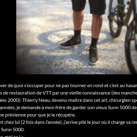
rouver de quoi s’occuper pour ne pas tourner en rond et c’est au has
s de restauration de VTT par une vieille connaissance (des manc
es 2000): Thierry Neau, devenu maitre dans cet art, chirurgien sp
nnées, je demande à mon frère de garder son vieux Sunn 5000 de 19
 me prévienne pour que je le récupère.
t chez lui (2 fois dans l’année), j’arrive pile le jour où il charge sa 
le Sunn 5000.
e-moi ça ! »