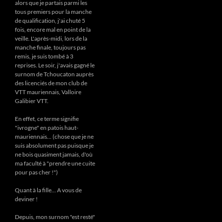
alors que je partais parmi les
tous premiers pour la manche
de qualification, j'ai chuté 5
fois, encore mal en point de la
veille. L'après-midi, lors de la
manche finale, toujours pas
remis, je suis tombé à 3
reprises. Le soir, j'avais gagné le
surnom de Tchoucaton auprès
des licenciés de mon club de
VTT mauriennais, Valloire
Galibier VTT.
En effet, ce terme signifie
"ivrogne" en patois haut-
mauriennais... (chose que je ne
suis absolument pas puisque je
ne bois quasiment jamais, d'où
ma faculté à "prendre une cuite
pour pas cher !")
Quant à la fille... A vous de
deviner !
Depuis, mon surnom "est resté"