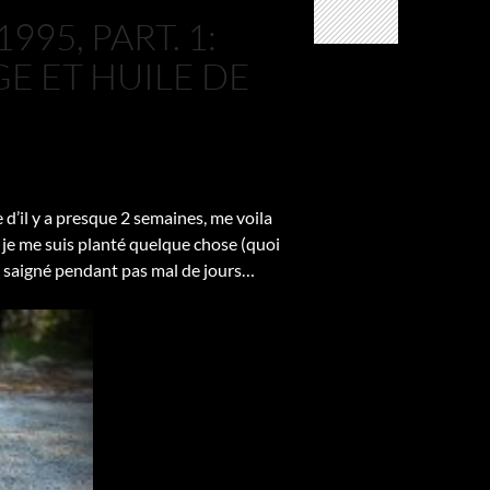
95, PART. 1:
E ET HUILE DE
d’il y a presque 2 semaines, me voila
s je me suis planté quelque chose (quoi
 a saigné pendant pas mal de jours…