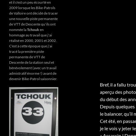
et il s'est un peu écourté en
2009 lorsque les Bike-Patrols
de Valloire ont décidé de tracer
une nouvelle piste permanente
de VTT de Descente qu'ils ont
nommée la
Tchouk
en
hommage au travail que j'ai
réalisé en 2000, 2001 et 2002.
C'est à cette époque que j'ai
tracé la première piste
permanente de VTT de
Descente de la station seul et
bénévolement (avec un travail
admistratif énorme !) avant de
devenir Bike-Patrol saisonnier.
Bref, il a fallu t
aperçu des photo
du début des anné
Depuis quelques a
le balancer, qu’il
Cet été, en passan
je le vois y jeter 
« Assassin ! Donn