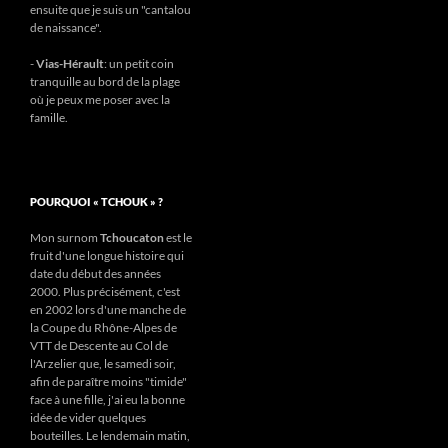
ensuite que je suis un "cantalou
de naissance".
-
Vias-Hérault
: un petit coin
tranquille au bord de la plage
où je peux me poser avec la
famille.
POURQUOI « TCHOUK » ?
Mon surnom
Tchoucaton
est le
fruit d'une longue histoire qui
date du début des années
2000. Plus précisément, c'est
en 2002 lors d'une manche de
la Coupe du Rhône-Alpes de
VTT de Descente au Col de
l'Arzelier que, le samedi soir,
afin de paraître moins "timide"
face à une fille, j'ai eu la bonne
idée de vider quelques
bouteilles. Le lendemain matin,