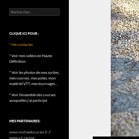
Rechercher :
CLIQUE ICI POUR :
* Me contacter
* Voir mes vidéos en Haute-
Définition
* Voir les photos de mes sorties,
mes courses, mes potes, mon
matériel VTT, mes tournages...
* Voir l'ensemble des courses
auxquelles j'ai participé
MES PARTENAIRES:
www.mohawkscycles.fr //
www.x1-racing-