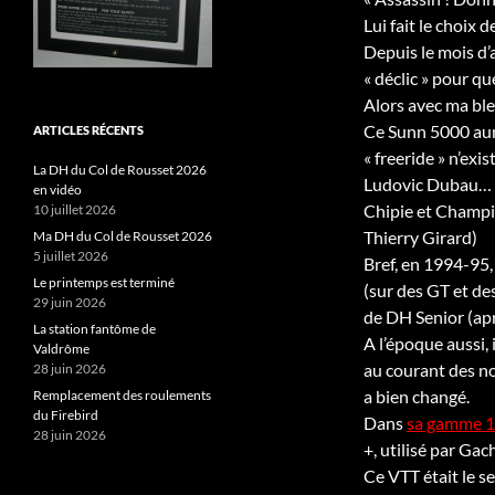
Lui fait le choix 
Depuis le mois d’a
« déclic » pour qu
Alors avec ma bles
Ce Sunn 5000 aur
ARTICLES RÉCENTS
« freeride » n’ex
La DH du Col de Rousset 2026
Ludovic Dubau… t
en vidéo
Chipie et Champi
10 juillet 2026
Thierry Girard)
Ma DH du Col de Rousset 2026
5 juillet 2026
Bref, en 1994-95,
Le printemps est terminé
(sur des GT et de
29 juin 2026
de DH Senior (apr
La station fantôme de
A l’époque aussi,
Valdrôme
au courant des no
28 juin 2026
a bien changé.
Remplacement des roulements
du Firebird
Dans
sa gamme 
28 juin 2026
+, utilisé par Ga
Ce VTT était le se