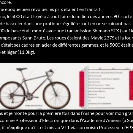
ncore.
e époque bien révolue, les prix étaient en francs !
e, le 5000 était le vélo à tout faire du milieu des années 90′, sort
 de basculer dans une pratique régulière tout en ne se ruinant pas.
00 de base était monté avec une transmission Shimano STX (sauf le 
omposants Sunn Brute. Les roues étaient des Mavic 237S et la four
 c’était ses cadres en acier de différentes gammes, et le 5000 étai
et léger (11,3kg).
ans et je monte pour la première fois dans l’Aisne pour voir mon gra
comme Professeur d’Electronique dans l’Académie d’Amiens (à Soi
, il m’explique qu’il s’est mis au VTT via son voisin Professeur d’E