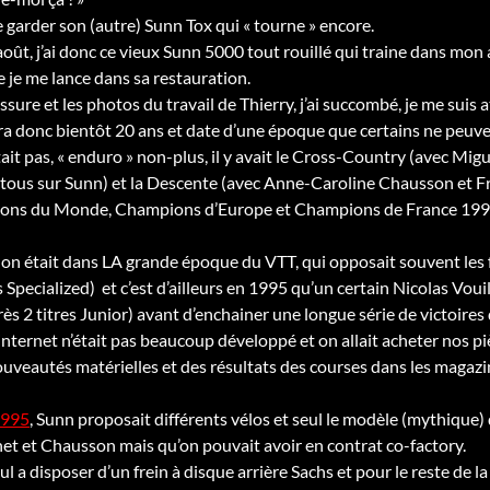
de garder son (autre) Sunn Tox qui « tourne » encore.
oût, j’ai donc ce vieux Sunn 5000 tout rouillé qui traine dans mon at
e je me lance dans sa restauration.
sure et les photos du travail de Thierry, j’ai succombé, je me suis a
a donc bientôt 20 ans et date d’une époque que certains ne peuve
istait pas, « enduro » non-plus, il y avait le Cross-Country (avec M
ous sur Sunn) et la Descente (avec Anne-Caroline Chausson et F
ons du Monde, Champions d’Europe et Champions de France 1994)… (
 on était dans LA grande époque du VTT, qui opposait souvent les 
s Specialized) et c’est d’ailleurs en 1995 qu’un certain Nicolas 
ès 2 titres Junior) avant d’enchainer une longue série de victoires
 internet n’était pas beaucoup développé et on allait acheter nos p
uveautés matérielles et des résultats des courses dans les magaz
1995
, Sunn proposait différents vélos et seul le modèle (mythique)
chet et Chausson mais qu’on pouvait avoir en contrat co-factory.
ul a disposer d’un frein à disque arrière Sachs et pour le reste de 