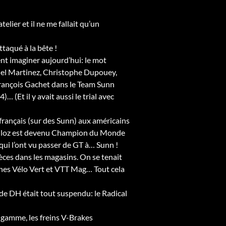
elier et il ne me fallait qu’un
ttaqué à la bête !
nt imaginer aujourd’hui: le mot
iguel Martinez, Christophe Dupouey,
rançois Gachet dans le Team Sunn
Et il y avait aussi le trial avec
français (sur des Sunn) aux américains
Vouilloz est devenu Champion du Monde
 qui l’ont vu passer de GT à… Sunn !
ièces dans les magasins. On se tenait
ines Vélo Vert et VTT Mag… Tout cela
 de DH était tout suspendu: le Radical
la gamme, les freins V-Brakes