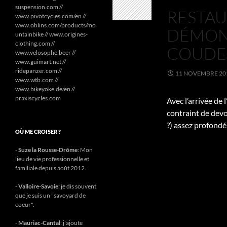
suspension.com //
RESTAUR
www.pivotcycles.com/en //
www.ohlins.com/products/mo
DÉMONT
untainbike // www.origines-
clothing.com //
COUDE 
www.velosophe.beer //
www.guimart.net //
ridepanzer.com //
11 NOVEMBRE 20
www.wtb.com //
www.bikeyoke.de/en //
praxiscycles.com
Avec l’arrivée de
contraint de devo
?) assez profondé
OÙ ME CROISER ?
-
Suze la Rousse-Drôme
: Mon
lieu de vie professionnelle et
familiale depuis août 2012.
-
Valloire-Savoie
: je dis souvent
que je suis un "savoyard de
coeur".
-
Mauriac-Cantal
: j'ajoute