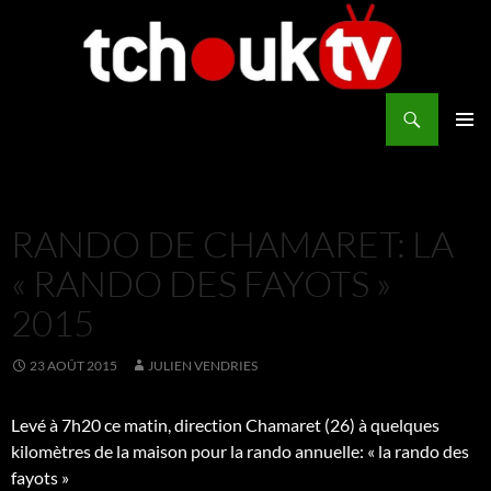
Aller
au
contenu
Recherche
TchoukTV
MENU
PRINCI
RANDO DE CHAMARET: LA
« RANDO DES FAYOTS »
2015
23 AOÛT 2015
JULIEN VENDRIES
Levé à 7h20 ce matin, direction Chamaret (26) à quelques
kilomètres de la maison pour la rando annuelle: « la rando des
fayots »