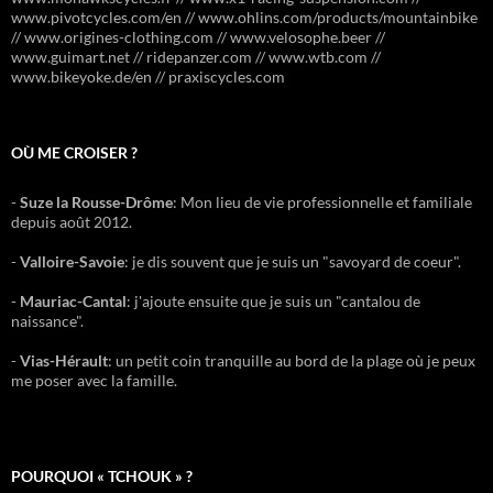
www.pivotcycles.com/en // www.ohlins.com/products/mountainbike
// www.origines-clothing.com // www.velosophe.beer //
www.guimart.net // ridepanzer.com // www.wtb.com //
www.bikeyoke.de/en // praxiscycles.com
OÙ ME CROISER ?
-
Suze la Rousse-Drôme
: Mon lieu de vie professionnelle et familiale
depuis août 2012.
-
Valloire-Savoie
: je dis souvent que je suis un "savoyard de coeur".
-
Mauriac-Cantal
: j'ajoute ensuite que je suis un "cantalou de
naissance".
-
Vias-Hérault
: un petit coin tranquille au bord de la plage où je peux
me poser avec la famille.
POURQUOI « TCHOUK » ?