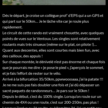
Dés le départ, je croise un collègue prof’ d’EPS qui a un GPS et
qui part sur le 50km… Je le lâche vite car je roule plus
rapidement.
Le circuit de cette rando est vraiment chouette, avec quelques
points de vues sur le Ventoux. Les singles sont relativement
roulants mais très sinueux (même sur le plat, on pilote !)…
Quant aux descentes, elles sont courtes mais bien fun, avec
des cailloux, des appuis !
Sur chaque montée, le dénivelé n’est pas énorme et chaque fois
que je pourrais me dire « je pose le pied », j’aperçois le sommet,
et je fais l’effort de rester sur le vélo.
Arrivé à la bifurcation 35/50km, ppwwoooaaa, j’ai la patate !!!
Je ne me suis pas fais doubler une fois et j’ai dû dépasser un
sacré paquets de randonneurs… Je pars sur le 50km !
Depuis le début, c’est du 100% single. Lorsqu’on roule sur un
chemin de 4X4 ou une route, c’est sur 200-250m, pas plus !
Lorsque j’arrive au 2è ravito, au kilomètre 36, j’ai un petit cou