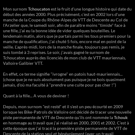
Mon surnom
Tchoucaton
est le fruit d'une longue histoire qui date du
début des années 2000. Plus précisément, c'est en 2002 lors d'une
manche de la Coupe du Rhône-Alpes de VTT de Descente au Col de
l'Arzelier que, le samedi soir, afin de paraître moins "timide" face à
une fille, j'ai eu la bonne idée de vider quelques bouteilles. Le
lendemain matin, alors que je partais parmi les tous premiers pour la
manche de qualification, j'ai chuté 5 fois, encore mal en point de la
veille. L'après-midi, lors de la manche finale, toujours pas remis, je
suis tombé à 3 reprises. Le soir, j'avais gagné le surnom de
Tchoucaton auprès des licenciés de mon club de VTT mauriennais,
Valloire Galibier VTT.
En effet, ce terme signifie "ivrogne" en patois haut-mauriennais...
(chose que je ne suis absolument pas puisque je ne bois quasiment
jamais, d'où ma faculté à "prendre une cuite pour pas cher !")
Quant à la fille... A vous de deviner !
Depuis, mon surnom "est resté" et il s'est un peu écourté en 2009
lorsque les Bike-Patrols de Valloire ont décidé de tracer une nouvelle
piste permanente de VTT de Descente qu'ils ont nommée la
Tchouk
en hommage au travail que j'ai réalisé en 2000, 2001 et 2002. C'est à
cette époque que j'ai tracé la première piste permanente de VTT de
Descente de la station seul et bénévolement (avec un travail