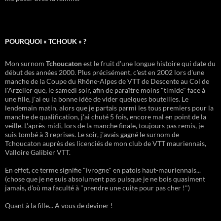
POURQUOI « TCHOUK » ?
Mon surnom
Tchoucaton
est le fruit d'une longue histoire qui date du
début des années 2000. Plus précisément, c'est en 2002 lors d'une
manche de la Coupe du Rhône-Alpes de VTT de Descente au Col de
l'Arzelier que, le samedi soir, afin de paraître moins "timide" face à
une fille, j'ai eu la bonne idée de vider quelques bouteilles. Le
lendemain matin, alors que je partais parmi les tous premiers pour la
manche de qualification, j'ai chuté 5 fois, encore mal en point de la
veille. L'après-midi, lors de la manche finale, toujours pas remis, je
suis tombé à 3 reprises. Le soir, j'avais gagné le surnom de
Tchoucaton auprès des licenciés de mon club de VTT mauriennais,
Valloire Galibier VTT.
En effet, ce terme signifie "ivrogne" en patois haut-mauriennais...
(chose que je ne suis absolument pas puisque je ne bois quasiment
jamais, d'où ma faculté à "prendre une cuite pour pas cher !")
Quant à la fille... A vous de deviner !