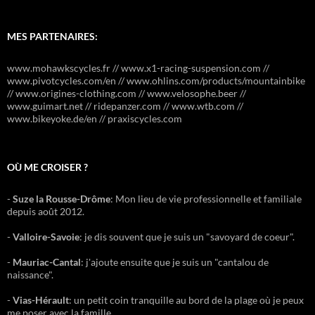
MES PARTENAIRES:
www.mohawkscycles.fr // www.x1-racing-suspension.com //
www.pivotcycles.com/en // www.ohlins.com/products/mountainbike
// www.origines-clothing.com // www.velosophe.beer //
www.guimart.net // ridepanzer.com // www.wtb.com //
www.bikeyoke.de/en // praxiscycles.com
OÙ ME CROISER ?
-
Suze la Rousse-Drôme
: Mon lieu de vie professionnelle et familiale
depuis août 2012.
-
Valloire-Savoie
: je dis souvent que je suis un "savoyard de coeur".
-
Mauriac-Cantal
: j'ajoute ensuite que je suis un "cantalou de
naissance".
-
Vias-Hérault
: un petit coin tranquille au bord de la plage où je peux
me poser avec la famille.