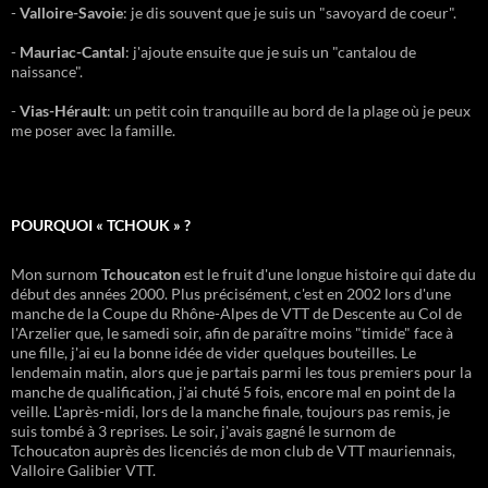
-
Valloire-Savoie
: je dis souvent que je suis un "savoyard de coeur".
-
Mauriac-Cantal
: j'ajoute ensuite que je suis un "cantalou de
naissance".
-
Vias-Hérault
: un petit coin tranquille au bord de la plage où je peux
me poser avec la famille.
POURQUOI « TCHOUK » ?
Mon surnom
Tchoucaton
est le fruit d'une longue histoire qui date du
début des années 2000. Plus précisément, c'est en 2002 lors d'une
manche de la Coupe du Rhône-Alpes de VTT de Descente au Col de
l'Arzelier que, le samedi soir, afin de paraître moins "timide" face à
une fille, j'ai eu la bonne idée de vider quelques bouteilles. Le
lendemain matin, alors que je partais parmi les tous premiers pour la
manche de qualification, j'ai chuté 5 fois, encore mal en point de la
veille. L'après-midi, lors de la manche finale, toujours pas remis, je
suis tombé à 3 reprises. Le soir, j'avais gagné le surnom de
Tchoucaton auprès des licenciés de mon club de VTT mauriennais,
Valloire Galibier VTT.