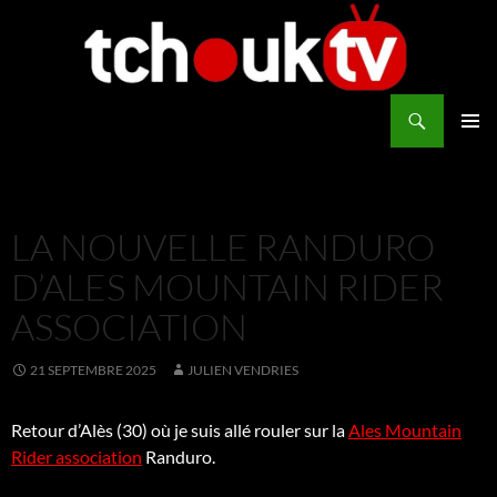
Aller
au
contenu
Recherche
TchoukTV
MENU
PRINCI
LA NOUVELLE RANDURO
D’ALES MOUNTAIN RIDER
ASSOCIATION
21 SEPTEMBRE 2025
JULIEN VENDRIES
Retour d’Alès (30) où je suis allé rouler sur la
Ales Mountain
Rider association
Randuro.