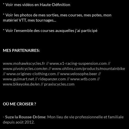
* Voir mes vidéos en Haute-Définition
* Voir les photos de mes sorties, mes courses, mes potes, mon
matériel VTT, mes tournages...
* Voir l'ensemble des courses auxquelles j'ai participé
MES PARTENAIRES:
www.mohawkscycles.fr // www.x1-racing-suspension.com //
www.pivotcycles.com/en // www.ohlins.com/products/mountainbike
// www.origines-clothing.com // www.velosophe.beer //
www.guimart.net // ridepanzer.com // www.wtb.com //
www.bikeyoke.de/en // praxiscycles.com
OÙ ME CROISER ?
-
Suze la Rousse-Drôme
: Mon lieu de vie professionnelle et familiale
depuis août 2012.