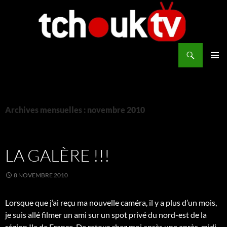
Aller
au
contenu
Recherche
TchoukTV
MENU
PRINCI
Archives mensuelles : novembre 2010
LA GALÈRE !!!
8 NOVEMBRE 2010
Lorsque que j’ai reçu ma nouvelle caméra, il y a plus d’un mois,
je suis allé filmer un ami sur un spot privé du nord-est de la
région Ile de France. De retour chez moi après une après-midi