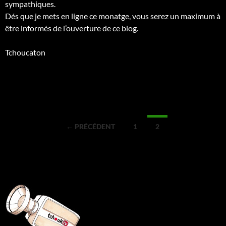
sympathiques.
Dés que je mets en ligne ce monatge, vous serez un maximum à
être informés de l’ouverture de ce blog.
Tchoucaton
Navigation
← PRÉCÉDENT
1
2
des
articles