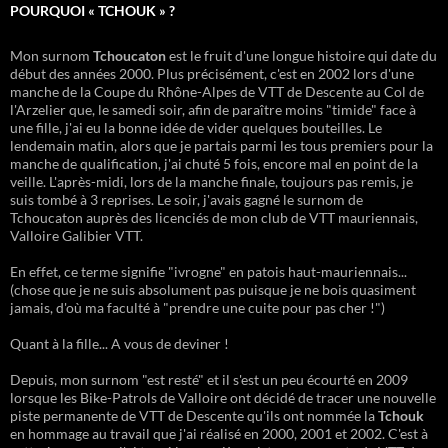
POURQUOI « TCHOUK » ?
Mon surnom
Tchoucaton
est le fruit d'une longue histoire qui date du
début des années 2000. Plus précisément, c'est en 2002 lors d'une
manche de la Coupe du Rhône-Alpes de VTT de Descente au Col de
l'Arzelier que, le samedi soir, afin de paraître moins "timide" face à
une fille, j'ai eu la bonne idée de vider quelques bouteilles. Le
lendemain matin, alors que je partais parmi les tous premiers pour la
manche de qualification, j'ai chuté 5 fois, encore mal en point de la
veille. L'après-midi, lors de la manche finale, toujours pas remis, je
suis tombé à 3 reprises. Le soir, j'avais gagné le surnom de
Tchoucaton auprès des licenciés de mon club de VTT mauriennais,
Valloire Galibier VTT.
En effet, ce terme signifie "ivrogne" en patois haut-mauriennais...
(chose que je ne suis absolument pas puisque je ne bois quasiment
jamais, d'où ma faculté à "prendre une cuite pour pas cher !")
Quant à la fille... A vous de deviner !
Depuis, mon surnom "est resté" et il s'est un peu écourté en 2009
lorsque les Bike-Patrols de Valloire ont décidé de tracer une nouvelle
piste permanente de VTT de Descente qu'ils ont nommée la
Tchouk
en hommage au travail que j'ai réalisé en 2000, 2001 et 2002. C'est à