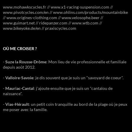
www.mohawkscycles.fr // www.x1-racing-suspension.com //
www.pivotcycles.com/en // www.ohlins.com/products/mountainbike
// www.origines-clothing.com // www.velosophe.beer //
www.guimart.net // ridepanzer.com // www.wtb.com //
www.bikeyoke.de/en // praxiscycles.com
OÙ ME CROISER ?
-
Suze la Rousse-Drôme
: Mon lieu de vie professionnelle et familiale
depuis août 2012.
-
Valloire-Savoie
: je dis souvent que je suis un "savoyard de coeur".
-
Mauriac-Cantal
: j'ajoute ensuite que je suis un "cantalou de
naissance".
-
Vias-Hérault
: un petit coin tranquille au bord de la plage où je peux
me poser avec la famille.