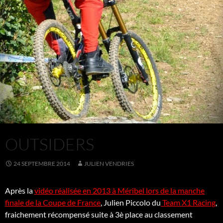
OUTSIDERS
24 SEPTEMBRE 2014
JULIEN VENDRIES
Après la
vidéo réalisée en 2013 à Méribel lors de la manche
finale de la Coupe de France
, Julien Piccolo du
Team X1 Racing
,
fraichement récompensé suite à 3è place au classement