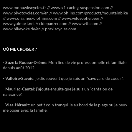
www.mohawkscycles.fr // www.x1-racing-suspension.com //
www.pivotcycles.com/en // www.ohlins.com/products/mountainbike
// www.origines-clothing.com // www.velosophe.beer //
www.guimart.net // ridepanzer.com // www.wtb.com //
www.bikeyoke.de/en // praxiscycles.com
OÙ ME CROISER ?
-
Suze la Rousse-Drôme
: Mon lieu de vie professionnelle et familiale
depuis août 2012.
-
Valloire-Savoie
: je dis souvent que je suis un "savoyard de coeur".
-
Mauriac-Cantal
: j'ajoute ensuite que je suis un "cantalou de
naissance".
-
Vias-Hérault
: un petit coin tranquille au bord de la plage où je peux
me poser avec la famille.