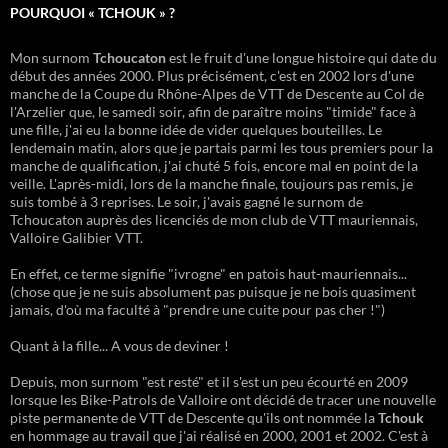
POURQUOI « TCHOUK » ?
Mon surnom
Tchoucaton
est le fruit d'une longue histoire qui date du
début des années 2000. Plus précisément, c'est en 2002 lors d'une
manche de la Coupe du Rhône-Alpes de VTT de Descente au Col de
l'Arzelier que, le samedi soir, afin de paraître moins "timide" face à
une fille, j'ai eu la bonne idée de vider quelques bouteilles. Le
lendemain matin, alors que je partais parmi les tous premiers pour la
manche de qualification, j'ai chuté 5 fois, encore mal en point de la
veille. L'après-midi, lors de la manche finale, toujours pas remis, je
suis tombé à 3 reprises. Le soir, j'avais gagné le surnom de
Tchoucaton auprès des licenciés de mon club de VTT mauriennais,
Valloire Galibier VTT.
En effet, ce terme signifie "ivrogne" en patois haut-mauriennais...
(chose que je ne suis absolument pas puisque je ne bois quasiment
jamais, d'où ma faculté à "prendre une cuite pour pas cher !")
Quant à la fille... A vous de deviner !
Depuis, mon surnom "est resté" et il s'est un peu écourté en 2009
lorsque les Bike-Patrols de Valloire ont décidé de tracer une nouvelle
piste permanente de VTT de Descente qu'ils ont nommée la
Tchouk
en hommage au travail que j'ai réalisé en 2000, 2001 et 2002. C'est à