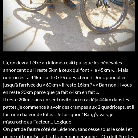
Là, on devrait être au kilomètre 40 puisque les bénévoles
annoncent qu’il reste 5km à ceux qui font « le 45km »… Mais
non, on est à 44km sur le GPS du Facteur. « Donc pour aller
jusqu’à l’arrivée du « 60km » il reste 16km ? » « Bah non, il vous
en reste 20km parce que ça fait 64km en fait ».
Il reste 20km, sans un seul ravito, on en a déjà 44km dans les
pattes, je commence à avoir des crampes aux 2 quadriceps, et il
fait une chaleur de folie… Je fais quoi ? Bah, j’y vais, je
m’accroche au Facteur… Logique !
On part de l’autre côté de Lédenon, sans cesse sous le soleil et
on ne rattrape/se fait rattraper par personne… On doit être les