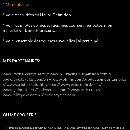
* Me contacter
* Voir mes vidéos en Haute-Définition
* Voir les photos de mes sorties, mes courses, mes potes, mon
matériel VTT, mes tournages...
* Voir l'ensemble des courses auxquelles j'ai participé
MES PARTENAIRES:
www.mohawkscycles.fr // www.x1-racing-suspension.com //
www.pivotcycles.com/en // www.ohlins.com/products/mountainbike
// www.origines-clothing.com // www.velosophe.beer //
www.guimart.net // ridepanzer.com // www.wtb.com //
www.bikeyoke.de/en // praxiscycles.com
OÙ ME CROISER ?
-
Suze la Rousse-Drôme
: Mon lieu de vie professionnelle et familiale