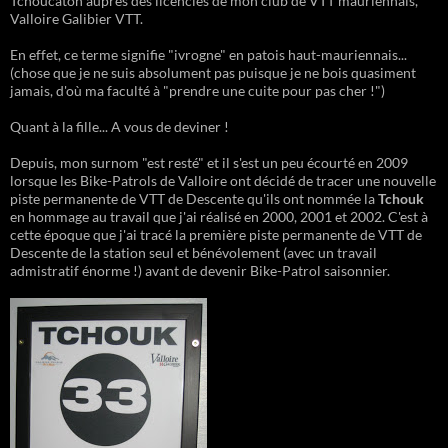
Tchoucaton auprès des licenciés de mon club de VTT mauriennais,
Valloire Galibier VTT.
En effet, ce terme signifie "ivrogne" en patois haut-mauriennais...
(chose que je ne suis absolument pas puisque je ne bois quasiment
jamais, d'où ma faculté à "prendre une cuite pour pas cher !")
Quant à la fille... A vous de deviner !
Depuis, mon surnom "est resté" et il s'est un peu écourté en 2009
lorsque les Bike-Patrols de Valloire ont décidé de tracer une nouvelle
piste permanente de VTT de Descente qu'ils ont nommée la
Tchouk
en hommage au travail que j'ai réalisé en 2000, 2001 et 2002. C'est à
cette époque que j'ai tracé la première piste permanente de VTT de
Descente de la station seul et bénévolement (avec un travail
admistratif énorme !) avant de devenir Bike-Patrol saisonnier.