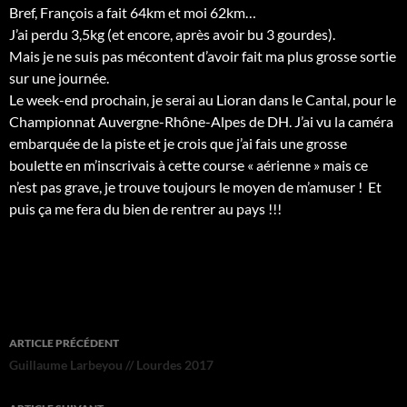
Bref, François a fait 64km et moi 62km…
J’ai perdu 3,5kg (et encore, après avoir bu 3 gourdes).
Mais je ne suis pas mécontent d’avoir fait ma plus grosse sortie
sur une journée.
Le week-end prochain, je serai au Lioran dans le Cantal, pour le
Championnat Auvergne-Rhône-Alpes de DH. J’ai vu la caméra
embarquée de la piste et je crois que j’ai fais une grosse
boulette en m’inscrivais à cette course « aérienne » mais ce
n’est pas grave, je trouve toujours le moyen de m’amuser !
Et
puis ça me fera du bien de rentrer au pays !!!
Navigation
ARTICLE PRÉCÉDENT
des
Guillaume Larbeyou // Lourdes 2017
articles