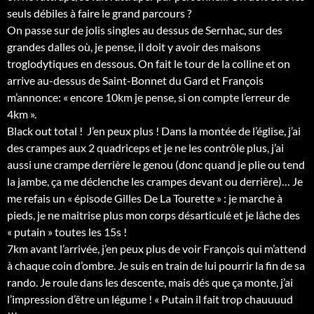
seuls débiles à faire le grand parcours ?
On passe sur de jolis singles au dessus de Sernhac, sur des
grandes dalles où, je pense, il doit y avoir des maisons
troglodytiques en dessous. On fait le tour de la colline et on
arrive au-dessus de Saint-Bonnet du Gard et François
m’annonce: « encore 10km je pense, si on compte l’erreur de
4km ».
Black out total !
J’en peux plus ! Dans la montée de l’église, j’ai
des crampes aux 2 quadriceps et je ne les contrôle plus, j’ai
aussi une crampe derrière le genou (donc quand je plie ou tend
la jambe, ça me déclenche les crampes devant ou derrière)… Je
me refais un « épisode Gilles De La Tourette »
: je marche à
pieds, je ne maitrise plus mon corps désarticulé et je lâche des
« putain » toutes les 15s !
7km avant l’arrivée, j’en peux plus de voir François qui m’attend
à chaque coin d’ombre. Je suis en train de lui pourrir la fin de sa
rando. Je roule dans les descente, mais dés que ça monte, j’ai
l’impression d’être un légume ! « Putain il fait trop chauuuud