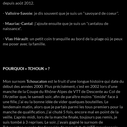
depuis août 2012.
-
Valloire-Savoie
: je dis souvent que je suis un "savoyard de coeur".
-
Mauriac-Cantal
: j'ajoute ensuite que je suis un "cantalou de
naissance".
-
Vias-Hérault
: un petit coin tranquille au bord de la plage où je peux
me poser avec la famille.
POURQUOI « TCHOUK » ?
Mon surnom
Tchoucaton
est le fruit d'une longue histoire qui date du
début des années 2000. Plus précisément, c'est en 2002 lors d'une
manche de la Coupe du Rhône-Alpes de VTT de Descente au Col de
l'Arzelier que, le samedi soir, afin de paraître moins "timide" face à
une fille, j'ai eu la bonne idée de vider quelques bouteilles. Le
lendemain matin, alors que je partais parmi les tous premiers pour la
manche de qualification, j'ai chuté 5 fois, encore mal en point de la
veille. L'après-midi, lors de la manche finale, toujours pas remis, je
suis tombé à 3 reprises. Le soir, j'avais gagné le surnom de