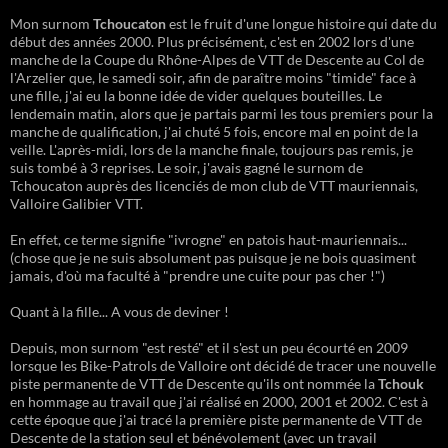
Mon surnom
Tchoucaton
est le fruit d'une longue histoire qui date du
début des années 2000. Plus précisément, c'est en 2002 lors d'une
manche de la Coupe du Rhône-Alpes de VTT de Descente au Col de
l'Arzelier que, le samedi soir, afin de paraître moins "timide" face à
une fille, j'ai eu la bonne idée de vider quelques bouteilles. Le
lendemain matin, alors que je partais parmi les tous premiers pour la
manche de qualification, j'ai chuté 5 fois, encore mal en point de la
veille. L'après-midi, lors de la manche finale, toujours pas remis, je
suis tombé à 3 reprises. Le soir, j'avais gagné le surnom de
Tchoucaton auprès des licenciés de mon club de VTT mauriennais,
Valloire Galibier VTT.
En effet, ce terme signifie "ivrogne" en patois haut-mauriennais...
(chose que je ne suis absolument pas puisque je ne bois quasiment
jamais, d'où ma faculté à "prendre une cuite pour pas cher !")
Quant à la fille... A vous de deviner !
Depuis, mon surnom "est resté" et il s'est un peu écourté en 2009
lorsque les Bike-Patrols de Valloire ont décidé de tracer une nouvelle
piste permanente de VTT de Descente qu'ils ont nommée la
Tchouk
en hommage au travail que j'ai réalisé en 2000, 2001 et 2002. C'est à
cette époque que j'ai tracé la première piste permanente de VTT de
Descente de la station seul et bénévolement (avec un travail