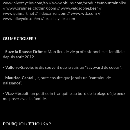
www.pivotcycles.com/en // www.ohlins.com/products/mountainbike
// www.origines-clothing.com // www.velosophe.beer //
www.guimart.net // ridepanzer.com // www.wtb.com //
www.bikeyoke.de/en // praxiscycles.com
OÙ ME CROISER ?
-
Suze la Rousse-Drôme
: Mon lieu de vie professionnelle et familiale
depuis août 2012.
-
Valloire-Savoie
: je dis souvent que je suis un "savoyard de coeur".
-
Mauriac-Cantal
: j'ajoute ensuite que je suis un "cantalou de
naissance".
-
Vias-Hérault
: un petit coin tranquille au bord de la plage où je peux
me poser avec la famille.
POURQUOI « TCHOUK » ?