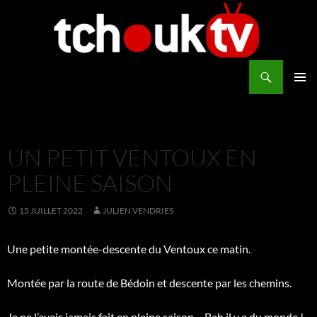
Aller
au
contenu
Recherche
TchoukTV
MENU
PRINCI
UN PETIT VENTOUX EN
PLEINE SAISON
15 JUILLET 2022
JULIEN VENDRIES
Une petite montée-descente du Ventoux ce matin.
Montée par la route de Bédoin et descente par les chemins.
Je ne l’avais jamais fait en pleine saison… Bah il y a du monde !