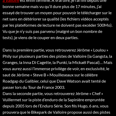
à Valloire
est enfin terminé. A vrai dire, je l’ai fini depuis une
bonne semaine mais vu qu’il dure plus de 17 minutes, j’ai
essayé de trouver un moyen pour pouvoir le télécharger sur le
net sans en détériorer sa qualité (les fichiers vidéos acceptés
par les plateformes de lecture ne doivent pas excéder 500Mo).
Vu que je n’y suis pas parvenu (malgré un bon nombre de
tests), je viens de le couper en deux parties.
Dans la première partie, vous retrouverez Jérôme « Loulou »
Phily sur plusieurs parties des pistes de Valloire (la Gangsta, la
Granges, la Inna Di Cagette, la Punki, la Mickaël Pascal)… Mais
vous aurez aussi l’immense privilège de voir, en exclusivité, le
saut de Jérôme « Steve B » Mouilleseaux sur le célèbre
Roadgap du Galibier, celui que Dave Watson avait tenté de
passer lors du Tour de France 2003.
Dans la seconde partie, vous retrouverez Jérôme « Chef »
Vuillermet sur la piste d’enduro de la Sapinière empruntée
depuis 2005 lors de l’Enduro Série. Son fils Hugo, 6 ans, vous
prouvera que le Bikepark de Valloire propose aussi des pistes