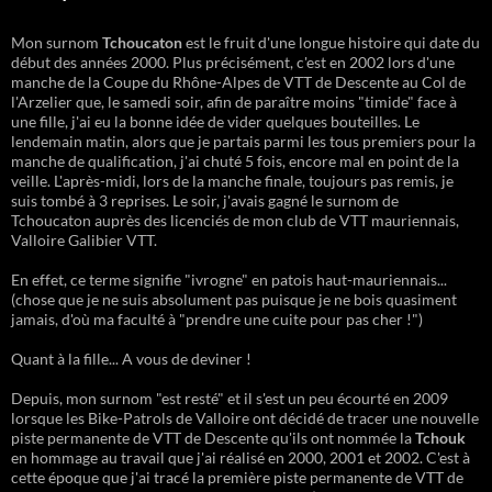
Mon surnom
Tchoucaton
est le fruit d'une longue histoire qui date du
début des années 2000. Plus précisément, c'est en 2002 lors d'une
manche de la Coupe du Rhône-Alpes de VTT de Descente au Col de
l'Arzelier que, le samedi soir, afin de paraître moins "timide" face à
une fille, j'ai eu la bonne idée de vider quelques bouteilles. Le
lendemain matin, alors que je partais parmi les tous premiers pour la
manche de qualification, j'ai chuté 5 fois, encore mal en point de la
veille. L'après-midi, lors de la manche finale, toujours pas remis, je
suis tombé à 3 reprises. Le soir, j'avais gagné le surnom de
Tchoucaton auprès des licenciés de mon club de VTT mauriennais,
Valloire Galibier VTT.
En effet, ce terme signifie "ivrogne" en patois haut-mauriennais...
(chose que je ne suis absolument pas puisque je ne bois quasiment
jamais, d'où ma faculté à "prendre une cuite pour pas cher !")
Quant à la fille... A vous de deviner !
Depuis, mon surnom "est resté" et il s'est un peu écourté en 2009
lorsque les Bike-Patrols de Valloire ont décidé de tracer une nouvelle
piste permanente de VTT de Descente qu'ils ont nommée la
Tchouk
en hommage au travail que j'ai réalisé en 2000, 2001 et 2002. C'est à
cette époque que j'ai tracé la première piste permanente de VTT de