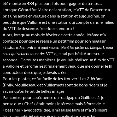
été monté en 4X4 plusieurs fois pour gagner du temps…
Lorsque Gérard fut Maire de la station, le VTT de Descente a
pris une autre envergure dans la station et aujourd’hui, on
peut dire que Valloire est une station qui compte dans le milieu
du VTT de descente, freeride et enduro !
Alors, lorsqu’au mois de février de cette année, Jérôme m’a
contacté pour que je réalise un petit film pour son magasin
« histoire de montrer à quoi ressemblent les pistes du bikepark pour
ceux qui veulent louer des VTT »
, je n’ai pas hésité une seule
seconde ! De toutes manières, je voulais réaliser un film de VTT
à Valloire et Jérôme n’est finalement venu que me donner le fil
conducteur de ce que je devais créer.
Pour les pilotes, ce fut facile de les trouver ! Les 3 Jérôme
(Phily, Mouilleseaux et Vuillermet) sont de bons riders et je
savais qu’on ferait de belles images !
Par contre, pour la séquence du roadgap du Galibier, là, je
pense que « Chef » était moins intéressé mais à force de le
« bassiner » avec cette idée, il m’a laissé faire et m’a d’ailleurs
fourni le matériel nécessaire à la réalisation de cette