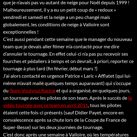
que je n’avais pas vu autant de neige pour Noël depuis 1999 !
Malheureusement, il y a eu un petit coup de « redoux »
vendredi et samedi et la neige a un peu changé mais
globalement, les conditions de neige à Valloire sont
exceptionnelles !
C’est aussi pendant cette semaine que le manager du nouveau
team que je devais aller filmer m’a contacté pour me dire
d’annuler le tournage. En effet celui-ci n’a pas pu recevoir ses
fourches et pédaliers à temps et on devrait, à priori, reporter ce
tournage à plus tard (fin février, début mars ?)
J’ai alors contacté en urgence Patrice « Laric » Afflatet (qui lui-
même m’avait mailé quelques temps auparavant) qui s’occupe
du
Team Voulvoul Racing
et qui a organisé, en quelques jours,
un tournage avec les pilotes de son team. Après le succés de
la
vidéo tournée avec ce team en avril 2011
, tous les pilotes
étaient cette fois-ci présents (sauf Didier Payet, encore en
convalescence après sa chute lors de la Coupe de France de
Super-Besse) sur les deux journées de tournage.
C’est donc après une semaine à Valloire, où les températures