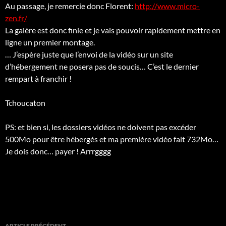
Au passage, je remercie donc Florent:
http://www.micro-
zen.fr/
La galère est donc finie et je vais pouvoir rapidement mettre en
ligne un premier montage.
… J’espère juste que l’envoi de la vidéo sur un site
d’hébergement ne posera pas de soucis… C’est le dernier
rempart à franchir !
Tchoucaton
PS: et bien si, les dossiers vidéos ne doivent pas excéder
500Mo pour être hébergés et ma première vidéo fait 732Mo…
Je dois donc… payer ! Arrrgggg
Navigation
ARTICLE PRÉCÉDENT