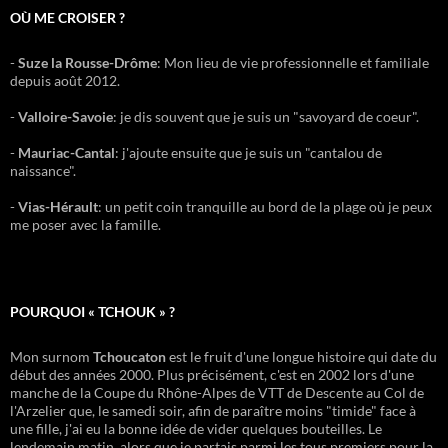
OÙ ME CROISER ?
-
Suze la Rousse-Drôme
: Mon lieu de vie professionnelle et familiale
depuis août 2012.
-
Valloire-Savoie
: je dis souvent que je suis un "savoyard de coeur".
-
Mauriac-Cantal
: j'ajoute ensuite que je suis un "cantalou de
naissance".
-
Vias-Hérault
: un petit coin tranquille au bord de la plage où je peux
me poser avec la famille.
POURQUOI « TCHOUK » ?
Mon surnom
Tchoucaton
est le fruit d'une longue histoire qui date du
début des années 2000. Plus précisément, c'est en 2002 lors d'une
manche de la Coupe du Rhône-Alpes de VTT de Descente au Col de
l'Arzelier que, le samedi soir, afin de paraître moins "timide" face à
une fille, j'ai eu la bonne idée de vider quelques bouteilles. Le
lendemain matin, alors que je partais parmi les tous premiers pour la