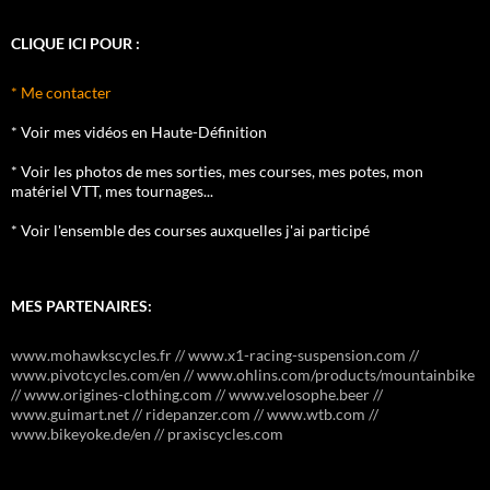
CLIQUE ICI POUR :
* Me contacter
* Voir mes vidéos en Haute-Définition
* Voir les photos de mes sorties, mes courses, mes potes, mon
matériel VTT, mes tournages...
* Voir l'ensemble des courses auxquelles j'ai participé
MES PARTENAIRES:
www.mohawkscycles.fr // www.x1-racing-suspension.com //
www.pivotcycles.com/en // www.ohlins.com/products/mountainbike
// www.origines-clothing.com // www.velosophe.beer //
www.guimart.net // ridepanzer.com // www.wtb.com //
www.bikeyoke.de/en // praxiscycles.com