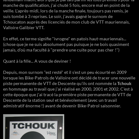
manche de qualification, j'ai chuté 5 fois, encore mal en point de la
veille. L'après-midi, lors de la manche finale, toujours pas remis, je
suis tombé à 3 reprises. Le soir, j'avais gagné le surnom de
Tchoucaton auprès des licenciés de mon club de VTT mauriennais,
Valloire Galibier VTT.
En effet, ce terme signifie "ivrogne" en patois haut-mauriennais...
(chose que je ne suis absolument pas puisque je ne bois quasiment
jamais, d'où ma faculté à "prendre une cuite pour pas cher !")
Quant à la fille... A vous de deviner !
Depuis, mon surnom "est resté" et il s'est un peu écourté en 2009
lorsque les Bike-Patrols de Valloire ont décidé de tracer une nouvelle
piste permanente de VTT de Descente qu'ils ont nommée la
Tchouk
en hommage au travail que j'ai réalisé en 2000, 2001 et 2002. C'est à
cette époque que j'ai tracé la première piste permanente de VTT de
Descente de la station seul et bénévolement (avec un travail
admistratif énorme !) avant de devenir Bike-Patrol saisonnier.