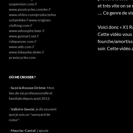
suspension.com //
et très vite on se
www.pivotcycles.com/en //
…. Ce genre de vi
www.ohlins.com/products/mo
untainbike // www.origines-
clothing.com //
Voici donc « X1 R
www.velosophe.beer //
Cette vidéo vous 
www.guimart.net //
fourche/amortisse
ridepanzer.com //
www.wtb.com //
soir. Cette vidéo
www.bikeyoke.de/en //
praxiscycles.com
OÙ ME CROISER ?
-
Suze la Rousse-Drôme
: Mon
lieu de vie professionnelle et
familiale depuis août 2012.
-
Valloire-Savoie
: je dis souvent
que je suis un "savoyard de
coeur".
-
Mauriac-Cantal
: j'ajoute