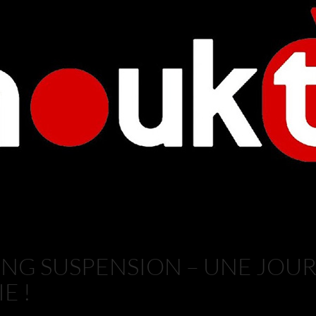
ING SUSPENSION – UNE JOU
E !