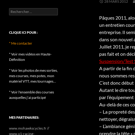
28 MARS 2012
Rechercher :
Pâques 2011, alor
un entretien cour
entreprise. Il sem
CLIQUE ICI POUR :
dans son nouvel 
* Me contacter
Juillet 2011, je 
pas fait et on déc
* Voir mes vidéos en Haute-
Définition
Suspension/Test 
A partir de la fin
* Voir les photos de mes sorties,
nous sommes rest
mes courses, mes potes, mon
matériel VTT, mes tournages...
C’est donc début 
Autant le dire tou
* Voir l'ensemble des courses
par l’équipement 
auxquelles j'ai participé
Au-delà de ces co
– La propreté des 
MES PARTENAIRES:
nettoyer, dégraiss
– L’ambiance géni
www.mohawkscycles.fr //
prendre la tête »
www.x1-racing-