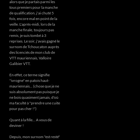
alors que je partais parmi les
tous premiers pour la manche
de qualification, j'ai chuté 5
fois, encore mal en point de la
veille. L'après-midi, lors de la
manche finale, toujours pas
remis, je suis tombé à 3
reprises. Le soir, j'avais gagné le
surnom de Tchoucaton auprès
des licenciés de mon club de
VTT mauriennais, Valloire
Galibier VTT.
En effet, ce terme signifie
"ivrogne" en patois haut-
mauriennais... (chose que je ne
suis absolument pas puisque je
ne bois quasiment jamais, d'où
ma faculté à "prendre une cuite
pour pas cher !")
Quant à la fille... A vous de
deviner !
Depuis, mon surnom "est resté"