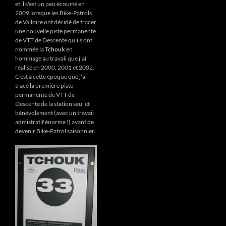
et il s'est un peu écourté en
2009 lorsque les Bike-Patrols
de Valloire ont décidé de tracer
une nouvelle piste permanente
de VTT de Descente qu'ils ont
nommée la
Tchouk
en
hommage au travail que j'ai
réalisé en 2000, 2001 et 2002.
C'est à cette époque que j'ai
tracé la première piste
permanente de VTT de
Descente de la station seul et
bénévolement (avec un travail
admistratif énorme !) avant de
devenir Bike-Patrol saisonnier.