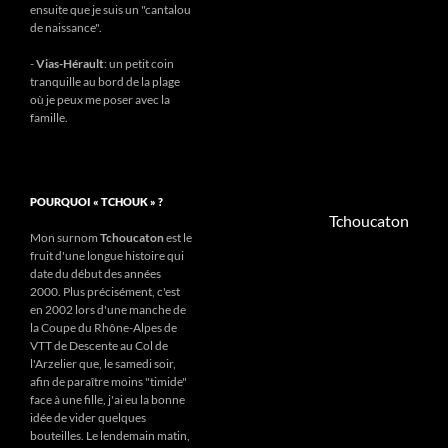
ensuite que je suis un "cantalou
de naissance".
-
Vias-Hérault
: un petit coin
tranquille au bord de la plage
où je peux me poser avec la
famille.
POURQUOI « TCHOUK » ?
Tchoucaton
Mon surnom
Tchoucaton
est le
fruit d'une longue histoire qui
date du début des années
2000. Plus précisément, c'est
en 2002 lors d'une manche de
la Coupe du Rhône-Alpes de
VTT de Descente au Col de
l'Arzelier que, le samedi soir,
afin de paraître moins "timide"
face à une fille, j'ai eu la bonne
idée de vider quelques
bouteilles. Le lendemain matin,