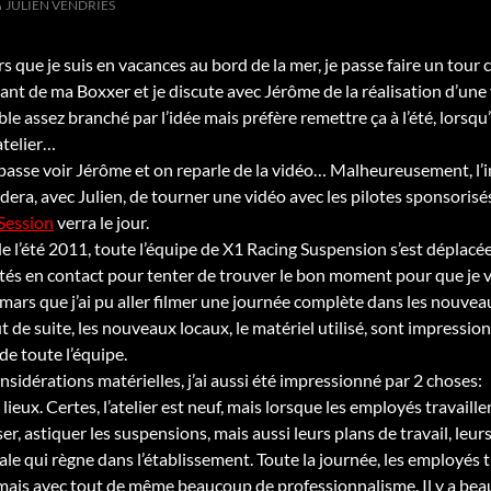
JULIEN VENDRIES
s que je suis en vacances au bord de la mer, je passe faire un tour
ant de ma Boxxer et je discute avec Jérôme de la réalisation d’une
ble assez branché par l’idée mais préfère remettre ça à l’été, lorsqu’
atelier…
repasse voir Jérôme et on reparle de la vidéo… Malheureusement, l’in
idera, avec Julien, de tourner une vidéo avec les pilotes sponsorisés 
Session
verra le jour.
 de l’été 2011, toute l’équipe de X1 Racing Suspension s’est déplacée
és en contact pour tenter de trouver le bon moment pour que je v
mars que j’ai pu aller filmer une journée complète dans les nouvea
t de suite, les nouveaux locaux, le matériel utilisé, sont impression
de toute l’équipe.
nsidérations matérielles, j’ai aussi été impressionné par 2 choses:
lieux. Certes, l’atelier est neuf, mais lorsque les employés travaille
er, astiquer les suspensions, mais aussi leurs plans de travail, leur
ale qui règne dans l’établissement. Toute la journée, les employés t
 mais avec tout de même beaucoup de professionnalisme. Il y a be