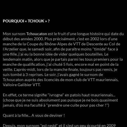
POURQUOI « TCHOUK » ?
Mon surnom
Tchoucaton
est le fruit d'une longue histoire qui date du
début des années 2000. Plus précisément, c'est en 2002 lors d'une
manche de la Coupe du Rhône-Alpes de VTT de Descente au Col de
l'Arzelier que, le samedi soir, afin de paraître moins "timide" face à
une fille, j'ai eu la bonne idée de vider quelques bouteilles. Le
lendemain matin, alors que je partais parmi les tous premiers pour la
manche de qualification, j'ai chuté 5 fois, encore mal en point de la
veille. L'après-midi, lors de la manche finale, toujours pas remis, je
suis tombé à 3 reprises. Le soir, j'avais gagné le surnom de
Tchoucaton auprès des licenciés de mon club de VTT mauriennais,
Valloire Galibier VTT.
En effet, ce terme signifie "ivrogne" en patois haut-mauriennais...
(chose que je ne suis absolument pas puisque je ne bois quasiment
jamais, d'où ma faculté à "prendre une cuite pour pas cher !")
Quant à la fille... A vous de deviner !
Depuis, mon surnom "est resté" et il s'est un peu écourté en 2009