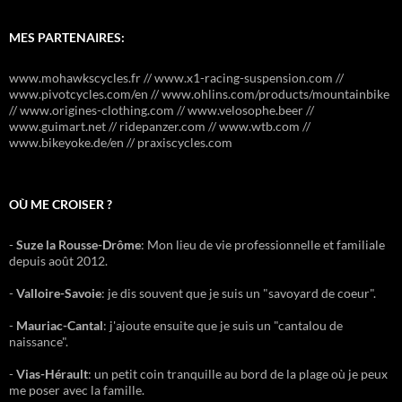
MES PARTENAIRES:
www.mohawkscycles.fr // www.x1-racing-suspension.com //
www.pivotcycles.com/en // www.ohlins.com/products/mountainbike
// www.origines-clothing.com // www.velosophe.beer //
www.guimart.net // ridepanzer.com // www.wtb.com //
www.bikeyoke.de/en // praxiscycles.com
OÙ ME CROISER ?
-
Suze la Rousse-Drôme
: Mon lieu de vie professionnelle et familiale
depuis août 2012.
-
Valloire-Savoie
: je dis souvent que je suis un "savoyard de coeur".
-
Mauriac-Cantal
: j'ajoute ensuite que je suis un "cantalou de
naissance".
-
Vias-Hérault
: un petit coin tranquille au bord de la plage où je peux
me poser avec la famille.