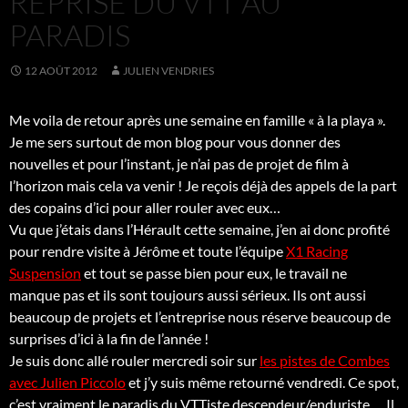
REPRISE DU VTT AU
PARADIS
12 AOÛT 2012
JULIEN VENDRIES
Me voila de retour après une semaine en famille « à la playa ».
Je me sers surtout de mon blog pour vous donner des
nouvelles et pour l’instant, je n’ai pas de projet de film à
l’horizon mais cela va venir ! Je reçois déjà des appels de la part
des copains d’ici pour aller rouler avec eux…
Vu que j’étais dans l’Hérault cette semaine, j’en ai donc profité
pour rendre visite à Jérôme et toute l’équipe
X1 Racing
Suspension
et tout se passe bien pour eux, le travail ne
manque pas et ils sont toujours aussi sérieux. Ils ont aussi
beaucoup de projets et l’entreprise nous réserve beaucoup de
surprises d’ici à la fin de l’année !
Je suis donc allé rouler mercredi soir sur
les pistes de Combes
avec Julien Piccolo
et j’y suis même retourné vendredi. Ce spot,
c’est vraiment le paradis du VTTiste descendeur/enduriste…. Il