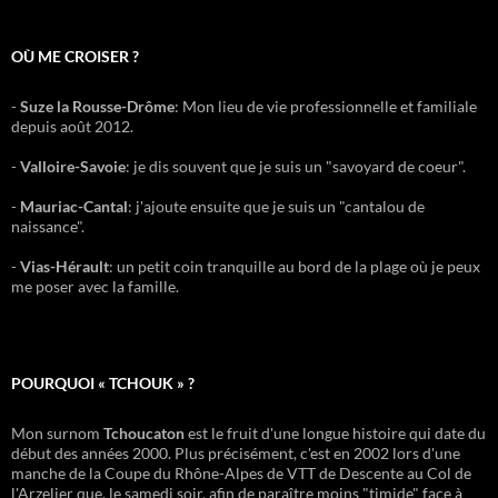
OÙ ME CROISER ?
-
Suze la Rousse-Drôme
: Mon lieu de vie professionnelle et familiale
depuis août 2012.
-
Valloire-Savoie
: je dis souvent que je suis un "savoyard de coeur".
-
Mauriac-Cantal
: j'ajoute ensuite que je suis un "cantalou de
naissance".
-
Vias-Hérault
: un petit coin tranquille au bord de la plage où je peux
me poser avec la famille.
POURQUOI « TCHOUK » ?
Mon surnom
Tchoucaton
est le fruit d'une longue histoire qui date du
début des années 2000. Plus précisément, c'est en 2002 lors d'une
manche de la Coupe du Rhône-Alpes de VTT de Descente au Col de
l'Arzelier que, le samedi soir, afin de paraître moins "timide" face à