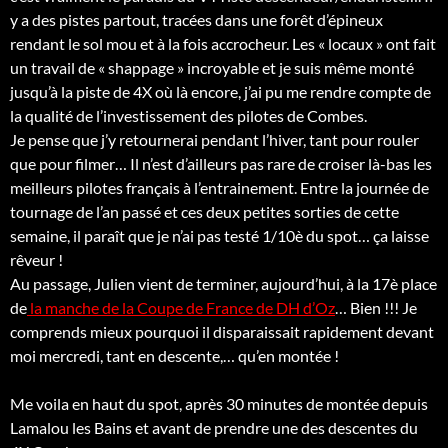
y a des pistes partout, tracées dans une forêt d’épineux
rendant le sol mou et à la fois accrocheur. Les « locaux » ont fait
un travail de « shappage » incroyable et je suis même monté
jusqu’à la piste de 4X où là encore, j’ai pu me rendre compte de
la qualité de l’investissement des pilotes de Combes.
Je pense que j’y retournerai pendant l’hiver, tant pour rouler
que pour filmer… Il n’est d’ailleurs pas rare de croiser là-bas les
meilleurs pilotes français à l’entrainement. Entre la journée de
tournage de l’an passé et ces deux petites sorties de cette
semaine, il paraît que je n’ai pas testé 1/10è du spot… ça laisse
rêveur !
Au passage, Julien vient de terminer, aujourd’hui, à la 17è place
de
la manche de la Coupe de France de DH d’Oz
… Bien !!! Je
comprends mieux pourquoi il disparaissait rapidement devant
moi mercredi, tant en descente,… qu’en montée !
Me voila en haut du spot, après 30 minutes de montée depuis
Lamalou les Bains et avant de prendre une des descentes du