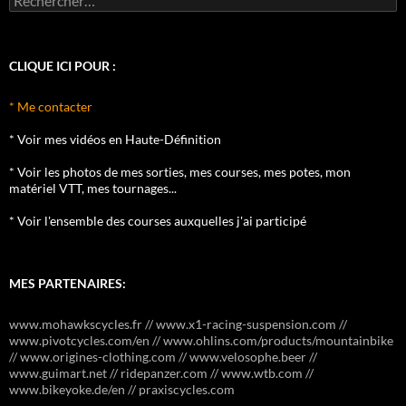
CLIQUE ICI POUR :
* Me contacter
* Voir mes vidéos en Haute-Définition
* Voir les photos de mes sorties, mes courses, mes potes, mon
matériel VTT, mes tournages...
* Voir l'ensemble des courses auxquelles j'ai participé
MES PARTENAIRES:
www.mohawkscycles.fr // www.x1-racing-suspension.com //
www.pivotcycles.com/en // www.ohlins.com/products/mountainbike
// www.origines-clothing.com // www.velosophe.beer //
www.guimart.net // ridepanzer.com // www.wtb.com //
www.bikeyoke.de/en // praxiscycles.com