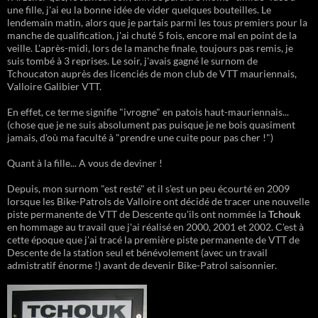
une fille, j'ai eu la bonne idée de vider quelques bouteilles. Le
lendemain matin, alors que je partais parmi les tous premiers pour la
manche de qualification, j'ai chuté 5 fois, encore mal en point de la
veille. L'après-midi, lors de la manche finale, toujours pas remis, je
suis tombé à 3 reprises. Le soir, j'avais gagné le surnom de
Tchoucaton auprès des licenciés de mon club de VTT mauriennais,
Valloire Galibier VTT.
En effet, ce terme signifie "ivrogne" en patois haut-mauriennais...
(chose que je ne suis absolument pas puisque je ne bois quasiment
jamais, d'où ma faculté à "prendre une cuite pour pas cher !")
Quant à la fille... A vous de deviner !
Depuis, mon surnom "est resté" et il s'est un peu écourté en 2009
lorsque les Bike-Patrols de Valloire ont décidé de tracer une nouvelle
piste permanente de VTT de Descente qu'ils ont nommée la
Tchouk
en hommage au travail que j'ai réalisé en 2000, 2001 et 2002. C'est à
cette époque que j'ai tracé la première piste permanente de VTT de
Descente de la station seul et bénévolement (avec un travail
admistratif énorme !) avant de devenir Bike-Patrol saisonnier.