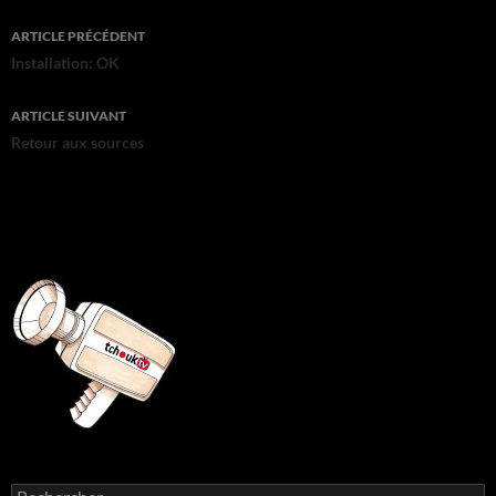
Navigation
ARTICLE PRÉCÉDENT
des
Installation: OK
articles
ARTICLE SUIVANT
Retour aux sources
Rechercher :