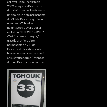
et il s'est un peu écourté en
2009 lorsque les Bike-Patrols
de Valloire ont décidé de tracer
une nouvelle piste permanente
de VTT de Descente qu'ils ont
nommée la
Tchouk
en
hommage au travail que j'ai
réalisé en 2000, 2001 et 2002.
C'est à cette époque que j'ai
tracé la première piste
permanente de VTT de
Descente de la station seul et
bénévolement (avec un travail
admistratif énorme !) avant de
devenir Bike-Patrol saisonnier.