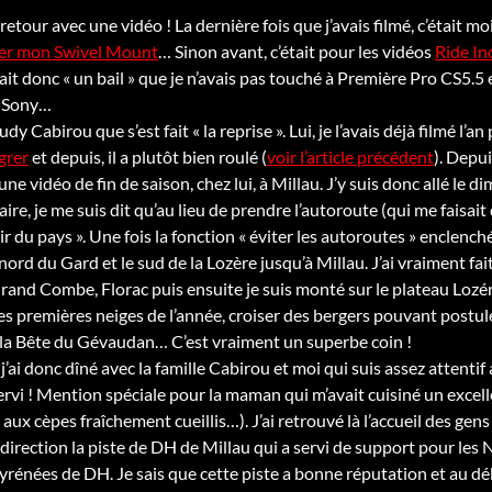
retour avec une vidéo ! La dernière fois que j’avais filmé, c’était
er mon Swivel Mount
… Sinon avant, c’était pour les vidéos
Ride In
ait donc « un bail » que je n’avais pas touché à Première Pro CS5.5 
a Sony…
y Cabirou que s’est fait « la reprise ». Lui, je l’avais déjà filmé l’an
égrer
et depuis, il a plutôt bien roulé (
voir l’article précédent
). Depu
une vidéo de fin de saison, chez lui, à Millau. J’y suis donc allé le
faire, je me suis dit qu’au lieu de prendre l’autoroute (qui me faisait
ir du pays ». Une fois la fonction « éviter les autoroutes » enclenc
nord du Gard et le sud de la Lozère jusqu’à Millau. J’ai vraiment fa
nd Combe, Florac puis ensuite je suis monté sur le plateau Lozérie
r les premières neiges de l’année, croiser des bergers pouvant post
 la Bête du Gévaudan… C’est vraiment un superbe coin !
j’ai donc dîné avec la famille Cabirou et moi qui suis assez attentif
servi ! Mention spéciale pour la maman qui m’avait cuisiné un excelle
aux cèpes fraîchement cueillis…). J’ai retrouvé là l’accueil des gen
irection la piste de DH de Millau qui a servi de support pour les 
énées de DH. Je sais que cette piste a bonne réputation et au débu