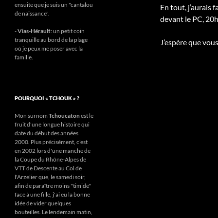
ensuite que je suis un "cantalou
En tout, j’aurais 
de naissance".
devant le PC, 2
-
Vias-Hérault
: un petit coin
tranquille au bord de la plage
J’espère que vous
où je peux me poser avec la
famille.
POURQUOI « TCHOUK » ?
Mon surnom
Tchoucaton
est le
fruit d'une longue histoire qui
date du début des années
2000. Plus précisément, c'est
en 2002 lors d'une manche de
la Coupe du Rhône-Alpes de
VTT de Descente au Col de
l'Arzelier que, le samedi soir,
afin de paraître moins "timide"
face à une fille, j'ai eu la bonne
idée de vider quelques
bouteilles. Le lendemain matin,