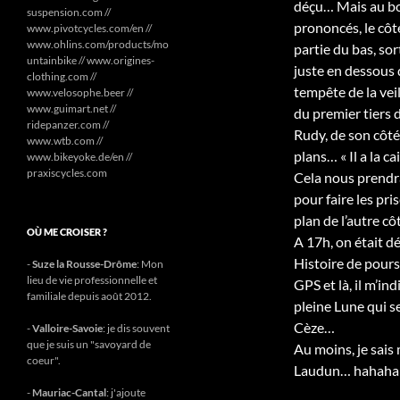
déçu… Mais au bou
suspension.com //
prononcés, le côt
www.pivotcycles.com/en //
www.ohlins.com/products/mo
partie du bas, sor
untainbike // www.origines-
juste en dessous 
clothing.com //
tempête de la vei
www.velosophe.beer //
www.guimart.net //
du premier tiers 
ridepanzer.com //
Rudy, de son côté
www.wtb.com //
plans… « Il a la cai
www.bikeyoke.de/en //
praxiscycles.com
Cela nous prendra
pour faire les pr
plan de l’autre cô
OÙ ME CROISER ?
A 17h, on était dé
Histoire de pours
-
Suze la Rousse-Drôme
: Mon
lieu de vie professionnelle et
GPS et là, il m’in
familiale depuis août 2012.
pleine Lune qui s
Cèze…
-
Valloire-Savoie
: je dis souvent
que je suis un "savoyard de
Au moins, je sais
coeur".
Laudun… hahaha
-
Mauriac-Cantal
: j'ajoute