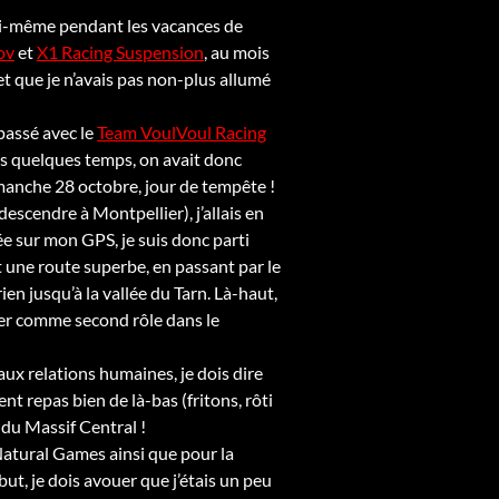
 moi-même pendant les vacances de
ov
et
X1 Racing Suspension
, au mois
et que je n’avais pas non-plus allumé
 passé avec le
Team VoulVoul Racing
is quelques temps, on avait donc
 dimanche 28 octobre, jour de tempête !
 descendre à Montpellier), j’allais en
hée sur mon GPS, je suis donc parti
it une route superbe, en passant par le
n jusqu’à la vallée du Tarn. Là-haut,
uler comme second rôle dans le
 aux relations humaines, je dois dire
nt repas bien de là-bas (fritons, rôti
s du Massif Central !
Natural Games ainsi que pour la
t, je dois avouer que j’étais un peu