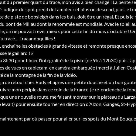
t du premier quart du tracé, mon avis a bien changé ! La pente se fa
é ludique du spot prend de l’ampleur et plus on descend, plus le tra
te de piste de bobsleigh dans les buis, doit être un régal. Et puis
du pont de Millau dont la renommée est mondiale. Avec le soleil au
lle, on ne pouvait rêver mieux pour cette fin du mois d’octobre ! 
du tracé… Traaannnquilles !
, enchaîne les obstacles à grande vitesse et remonte presque encore
sse le gaillard ! »
 3h30 pour filmer l’intégralité de la piste (de 9h à 12h30) puis l’
ises de vues en cablecam, en caméra embarquée (merci à Julien Coste 
té de la montagne de la fin de la vidéo.
jà de retour chez Rudy et après une petite douche et un bon goûter, 
uivre mon périple dans ce coin de la France, je ré-enclenche la fonc
dique une nouvelle route, me faisant monter sur le plateau du Larzac
e levait) pour ensuite tourner en direction d’Alzon, Ganges, St-Hyp
 maintenant par où passer pour aller sur les spots du Mont Bouqu