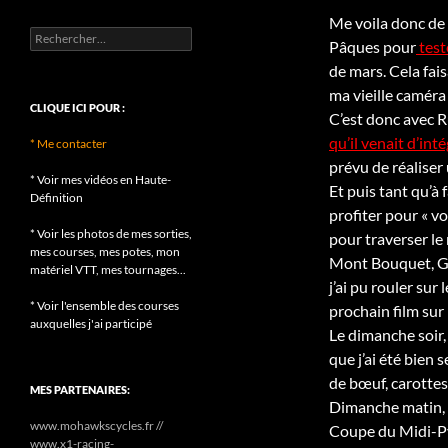
Me voila donc de 
Rechercher :
Pâques pour
test
de mars. Cela fais
ma vieille camér
CLIQUE ICI POUR :
C’est donc avec Rud
qu’il venait d’int
* Me contacter
prévu de réaliser 
* Voir mes vidéos en Haute-
Et puis tant qu’à 
Définition
profiter pour « vo
* Voir les photos de mes sorties,
pour traverser le 
mes courses, mes potes, mon
Mont Bouquet, Gra
matériel VTT, mes tournages...
j’ai pu rouler su
* Voir l'ensemble des courses
prochain film sur
auxquelles j'ai participé
Le dimanche soir, 
que j’ai été bien 
de bœuf, carottes 
MES PARTENAIRES:
Dimanche matin, d
www.mohawkscycles.fr //
Coupe du Midi-Pyr
www.x1-racing-