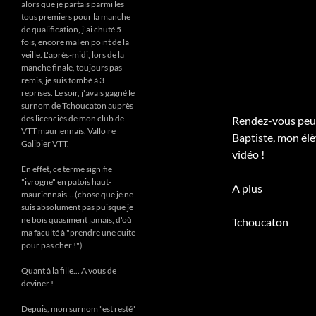
alors que je partais parmi les
tous premiers pour la manche
de qualification, j'ai chuté 5
fois, encore mal en point de la
veille. L'après-midi, lors de la
manche finale, toujours pas
remis, je suis tombé à 3
reprises. Le soir, j'avais gagné le
surnom de Tchoucaton auprès
des licenciés de mon club de
Rendez-vous peut-
VTT mauriennais, Valloire
Baptiste, mon élè
Galibier VTT.
vidéo !
En effet, ce terme signifie
"ivrogne" en patois haut-
A plus
mauriennais... (chose que je ne
suis absolument pas puisque je
ne bois quasiment jamais, d'où
Tchoucaton
ma faculté à "prendre une cuite
pour pas cher !")
Quant à la fille... A vous de
deviner !
Depuis, mon surnom "est resté"