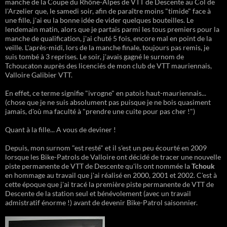
manche de la Coupe du Rhône-Alpes de VTT de Descente au Col de
l'Arzelier que, le samedi soir, afin de paraître moins "timide" face à
une fille, j'ai eu la bonne idée de vider quelques bouteilles. Le
lendemain matin, alors que je partais parmi les tous premiers pour la
manche de qualification, j'ai chuté 5 fois, encore mal en point de la
veille. L'après-midi, lors de la manche finale, toujours pas remis, je
suis tombé à 3 reprises. Le soir, j'avais gagné le surnom de
Tchoucaton auprès des licenciés de mon club de VTT mauriennais,
Valloire Galibier VTT.
En effet, ce terme signifie "ivrogne" en patois haut-mauriennais...
(chose que je ne suis absolument pas puisque je ne bois quasiment
jamais, d'où ma faculté à "prendre une cuite pour pas cher !")
Quant à la fille... A vous de deviner !
Depuis, mon surnom "est resté" et il s'est un peu écourté en 2009
lorsque les Bike-Patrols de Valloire ont décidé de tracer une nouvelle
piste permanente de VTT de Descente qu'ils ont nommée la
Tchouk
en hommage au travail que j'ai réalisé en 2000, 2001 et 2002. C'est à
cette époque que j'ai tracé la première piste permanente de VTT de
Descente de la station seul et bénévolement (avec un travail
admistratif énorme !) avant de devenir Bike-Patrol saisonnier.