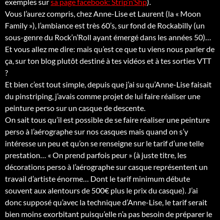
exemples sur
sa page facebook: Strip’n’Shp
).
Vous l’aurez compris, chez Anne-Lise et Laurent (la « Moon
Family »), l’ambiance est très 60’s, sur fond de Rockabilly (un
sous-genre du Rock’n’Roll ayant émergé dans les années 50)…
Et vous allez me dire: mais qu’est ce que tu viens nous parler de
ça, sur ton blog plutôt destiné à tes vidéos et à tes sorties VTT
?
Et bien c’est tout simple, depuis que j’ai su qu’Anne-Lise faisait
du pinstriping, j’avais comme projet de lui faire réaliser une
peinture perso sur un casque de descente.
On sait tous qu’il est possible de se faire réaliser une peinture
perso à l’aérographe sur nos casques mais quand on s’y
intéresse un peu et qu’on se renseigne sur le tarif d’une telle
prestation… « On prend parfois peur » (à juste titre, les
décorations perso à l’aérographe sur casque représentent un
travail d’artiste énorme… Dont le tarif minimum débute
souvent aux alentours de 500€ plus le prix du casque). J’ai
donc supposé qu’avec la technique d’Anne-Lise, le tarif serait
bien moins exorbitant puisqu’elle n’a pas besoin de préparer le