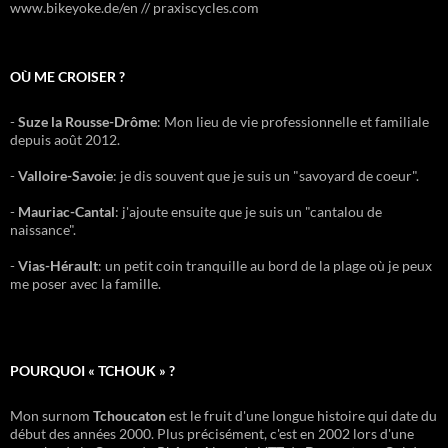
www.bikeyoke.de/en // praxiscycles.com
OÙ ME CROISER ?
-
Suze la Rousse-Drôme
: Mon lieu de vie professionnelle et familiale
depuis août 2012.
-
Valloire-Savoie
: je dis souvent que je suis un "savoyard de coeur".
-
Mauriac-Cantal
: j'ajoute ensuite que je suis un "cantalou de
naissance".
-
Vias-Hérault
: un petit coin tranquille au bord de la plage où je peux
me poser avec la famille.
POURQUOI « TCHOUK » ?
Mon surnom
Tchoucaton
est le fruit d'une longue histoire qui date du
début des années 2000. Plus précisément, c'est en 2002 lors d'une