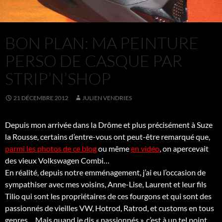
BON PLAN: MA PEINTURE
PERSO DE CASQUE PAR
STRIP’N’SHOP
21 DÉCEMBRE 2012
JULIEN VENDRIES
Depuis mon arrivée dans la Drôme et plus précisément à Suze
la Rousse, certains d’entre-vous ont peut-être remarqué que,
parmi les photos de ce blog
ou même
en vidéo
, on apercevait
des vieux Volkswagen Combi…
En réalité, depuis notre emménagement, j’ai eu l’occasion de
sympathiser avec mes voisins, Anne-Lise, Laurent et leur fils
Tilio qui sont les propriétaires de ces fourgons et qui sont des
passionnés de vieilles VW, Hotrod, Ratrod, et customs en tous
genres… Mais quand je dis « passionnés », c’est à un tel point