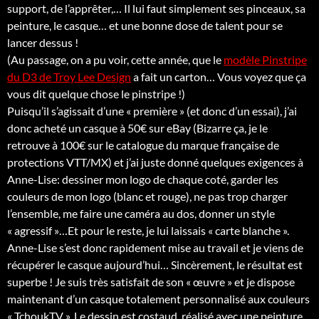
support, de l’apprêter,… Il lui faut simplement ses pinceaux, sa
peinture, le casque… et une bonne dose de talent pour se
lancer dessus !
(Au passage, on a pu voir, cette année, que le
modèle Pinstripe
du D3 de Troy Lee Design
a fait un carton… Vous voyez que ça
vous dit quelque chose le pinstripe !)
Puisqu’il s’agissait d’une « première » (et donc d’un essai), j’ai
donc acheté un casque à 50€ sur eBay (Bizarre ça, je le
retrouve à 100€ sur le catalogue du marque française de
protections VTT/MX) et j’ai juste donné quelques exigences à
Anne-Lise: dessiner mon logo de chaque coté, garder les
couleurs de mon logo (blanc et rouge), ne pas trop charger
l’ensemble, me faire une caméra au dos, donner un style
« agressif »…Et pour le reste, je lui laissais « carte blanche ».
Anne-Lise s’est donc rapidement mise au travail et je viens de
récupérer le casque aujourd’hui… Sincèrement, le résultat est
superbe ! Je suis très satisfait de son « œuvre » et je dispose
maintenant d’un casque totalement personnalisé aux couleurs
« TchoukTV ». Le dessin est costaud, réalisé avec une peinture