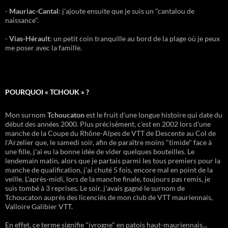
-
Mauriac-Cantal
: j'ajoute ensuite que je suis un "cantalou de
naissance".
-
Vias-Hérault
: un petit coin tranquille au bord de la plage où je peux
me poser avec la famille.
POURQUOI « TCHOUK » ?
Mon surnom
Tchoucaton
est le fruit d'une longue histoire qui date du
début des années 2000. Plus précisément, c'est en 2002 lors d'une
manche de la Coupe du Rhône-Alpes de VTT de Descente au Col de
l'Arzelier que, le samedi soir, afin de paraître moins "timide" face à
une fille, j'ai eu la bonne idée de vider quelques bouteilles. Le
lendemain matin, alors que je partais parmi les tous premiers pour la
manche de qualification, j'ai chuté 5 fois, encore mal en point de la
veille. L'après-midi, lors de la manche finale, toujours pas remis, je
suis tombé à 3 reprises. Le soir, j'avais gagné le surnom de
Tchoucaton auprès des licenciés de mon club de VTT mauriennais,
Valloire Galibier VTT.
En effet, ce terme signifie "ivrogne" en patois haut-mauriennais...