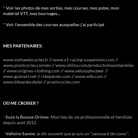
* Voir les photos de mes sorties, mes courses, mes potes, mon
matériel VTT, mes tournages...
* Voir l'ensemble des courses auxquelles j'ai participé
MES PARTENAIRES:
www.mohawkscycles.fr // www.x1-racing-suspension.com //
www.pivotcycles.com/en // www.ohlins.com/products/mountainbike
// www.origines-clothing.com // www.velosophe.beer //
www.guimart.net // ridepanzer.com // www.wtb.com //
www.bikeyoke.de/en // praxiscycles.com
OÙ ME CROISER ?
-
Suze la Rousse-Drôme
: Mon lieu de vie professionnelle et familiale
depuis août 2012.
-
Valloire-Savoie
: je dis souvent que je suis un "savoyard de coeur".