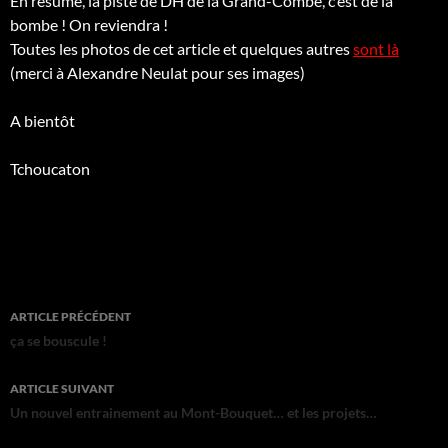
En résumé, la piste de DH de la Grand-Combe, c’est de la
bombe ! On reviendra !
Toutes les photos de cet article et quelques autres
sont là
(merci à Alexandre Neulat pour ses images)
A bientôt
Tchoucaton
Navigation
ARTICLE PRÉCÉDENT
des
ça se bouscule !
articles
ARTICLE SUIVANT
Un nouvel entrainement au Mont-Bouquet… et les projets…