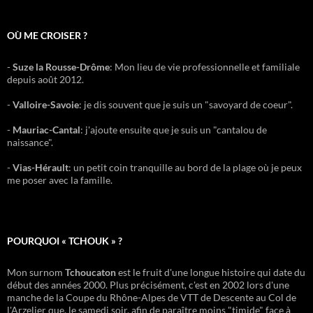
OÙ ME CROISER ?
-
Suze la Rousse-Drôme
: Mon lieu de vie professionnelle et familiale
depuis août 2012.
-
Valloire-Savoie
: je dis souvent que je suis un "savoyard de coeur".
-
Mauriac-Cantal
: j'ajoute ensuite que je suis un "cantalou de
naissance".
-
Vias-Hérault
: un petit coin tranquille au bord de la plage où je peux
me poser avec la famille.
POURQUOI « TCHOUK » ?
Mon surnom
Tchoucaton
est le fruit d'une longue histoire qui date du
début des années 2000. Plus précisément, c'est en 2002 lors d'une
manche de la Coupe du Rhône-Alpes de VTT de Descente au Col de
l'Arzelier que, le samedi soir, afin de paraître moins "timide" face à