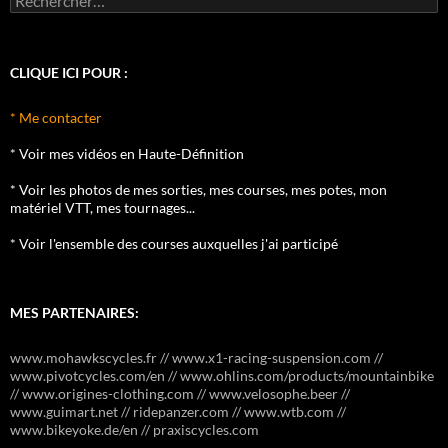
CLIQUE ICI POUR :
* Me contacter
* Voir mes vidéos en Haute-Définition
* Voir les photos de mes sorties, mes courses, mes potes, mon
matériel VTT, mes tournages...
* Voir l'ensemble des courses auxquelles j'ai participé
MES PARTENAIRES:
www.mohawkscycles.fr // www.x1-racing-suspension.com //
www.pivotcycles.com/en // www.ohlins.com/products/mountainbike
// www.origines-clothing.com // www.velosophe.beer //
www.guimart.net // ridepanzer.com // www.wtb.com //
www.bikeyoke.de/en // praxiscycles.com