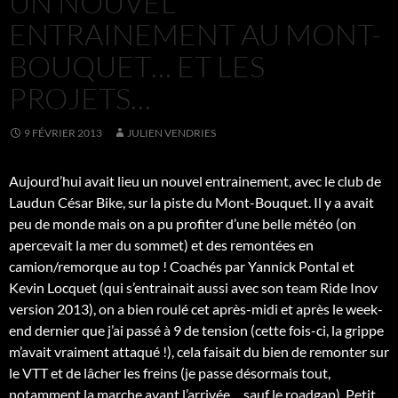
UN NOUVEL
ENTRAINEMENT AU MONT-
BOUQUET… ET LES
PROJETS…
9 FÉVRIER 2013
JULIEN VENDRIES
Aujourd’hui avait lieu un nouvel entrainement, avec le club de
Laudun César Bike, sur la piste du Mont-Bouquet. Il y a avait
peu de monde mais on a pu profiter d’une belle météo (on
apercevait la mer du sommet) et des remontées en
camion/remorque au top ! Coachés par Yannick Pontal et
Kevin Locquet (qui s’entrainait aussi avec son team Ride Inov
version 2013), on a bien roulé cet après-midi et après le week-
end dernier que j’ai passé à 9 de tension (cette fois-ci, la grippe
m’avait vraiment attaqué !), cela faisait du bien de remonter sur
le VTT et de lâcher les freins (je passe désormais tout,
notamment la marche avant l’arrivée… sauf le roadgap). Petit