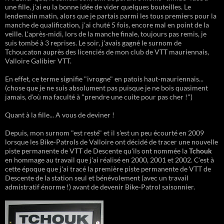
une fille, j'ai eu la bonne idée de vider quelques bouteilles. Le
lendemain matin, alors que je partais parmi les tous premiers pour la
manche de qualification, j'ai chuté 5 fois, encore mal en point de la
veille. L'après-midi, lors de la manche finale, toujours pas remis, je
suis tombé à 3 reprises. Le soir, j'avais gagné le surnom de
Tchoucaton auprès des licenciés de mon club de VTT mauriennais,
Valloire Galibier VTT.
En effet, ce terme signifie "ivrogne" en patois haut-mauriennais...
(chose que je ne suis absolument pas puisque je ne bois quasiment
jamais, d'où ma faculté à "prendre une cuite pour pas cher !")
Quant à la fille... A vous de deviner !
Depuis, mon surnom "est resté" et il s'est un peu écourté en 2009
lorsque les Bike-Patrols de Valloire ont décidé de tracer une nouvelle
piste permanente de VTT de Descente qu'ils ont nommée la
Tchouk
en hommage au travail que j'ai réalisé en 2000, 2001 et 2002. C'est à
cette époque que j'ai tracé la première piste permanente de VTT de
Descente de la station seul et bénévolement (avec un travail
admistratif énorme !) avant de devenir Bike-Patrol saisonnier.