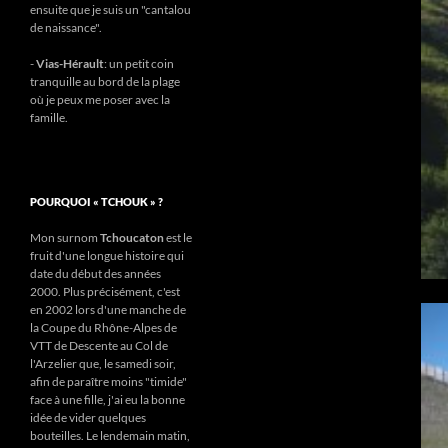
ensuite que je suis un "cantalou
de naissance".
-
Vias-Hérault
: un petit coin
tranquille au bord de la plage
où je peux me poser avec la
famille.
POURQUOI « TCHOUK » ?
Mon surnom
Tchoucaton
est le
fruit d'une longue histoire qui
date du début des années
2000. Plus précisément, c'est
en 2002 lors d'une manche de
la Coupe du Rhône-Alpes de
VTT de Descente au Col de
l'Arzelier que, le samedi soir,
afin de paraître moins "timide"
face à une fille, j'ai eu la bonne
idée de vider quelques
bouteilles. Le lendemain matin,