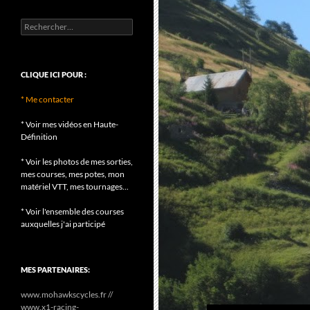
Rechercher :
CLIQUE ICI POUR :
* Me contacter
* Voir mes vidéos en Haute-
Définition
* Voir les photos de mes sorties,
mes courses, mes potes, mon
matériel VTT, mes tournages...
* Voir l'ensemble des courses
auxquelles j'ai participé
MES PARTENAIRES:
www.mohawkscycles.fr //
www.x1-racing-