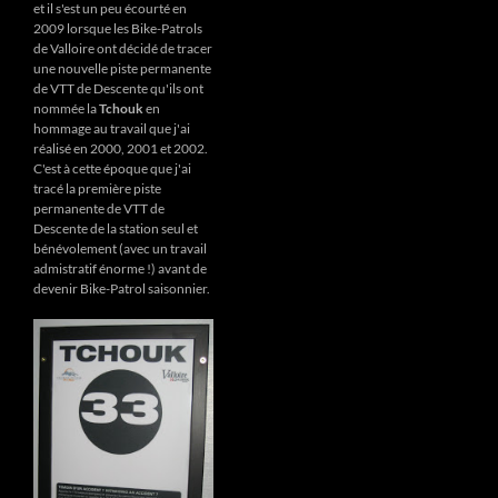
et il s'est un peu écourté en
2009 lorsque les Bike-Patrols
de Valloire ont décidé de tracer
une nouvelle piste permanente
de VTT de Descente qu'ils ont
nommée la
Tchouk
en
hommage au travail que j'ai
réalisé en 2000, 2001 et 2002.
C'est à cette époque que j'ai
tracé la première piste
permanente de VTT de
Descente de la station seul et
bénévolement (avec un travail
admistratif énorme !) avant de
devenir Bike-Patrol saisonnier.