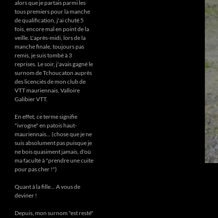
alors que je partais parmi les
tous premiers pour la manche
de qualification, j'ai chuté 5
fois, encore mal en point de la
veille. L'après-midi, lors de la
manche finale, toujours pas
remis, je suis tombé à 3
reprises. Le soir, j'avais gagné le
surnom de Tchoucaton auprès
des licenciés de mon club de
VTT mauriennais, Valloire
Galibier VTT.
En effet, ce terme signifie
"ivrogne" en patois haut-
mauriennais... (chose que je ne
suis absolument pas puisque je
ne bois quasiment jamais, d'où
ma faculté à "prendre une cuite
pour pas cher !")
Quant à la fille... A vous de
deviner !
Depuis, mon surnom "est resté"