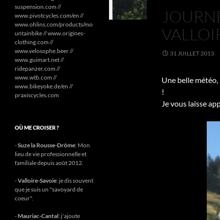
suspension.com //
JOURNÉ
www.pivotcycles.com/en //
www.ohlins.com/products/mo
VALLOI
untainbike // www.origines-
clothing.com //
www.velosophe.beer //
31 JUILLET 2013
www.guimart.net //
ridepanzer.com //
www.wtb.com //
Une belle météo, 
www.bikeyoke.de/en //
!
praxiscycles.com
Je vous laisse ap
OÙ ME CROISER ?
-
Suze la Rousse-Drôme
: Mon
lieu de vie professionnelle et
familiale depuis août 2012.
-
Valloire-Savoie
: je dis souvent
que je suis un "savoyard de
coeur".
-
Mauriac-Cantal
: j'ajoute