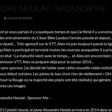
DRE NEULAT : SPONSOR ME
3
JULIEN VENDRIES
nt je vous parlais il y a quelques temps et que j’ai filmé il y a envi
 des entrainements du César Bike Laudun l’année passée et depuis, ch
z épaté… Très agressif sur le VTT, Alex n’a pas toujours passé la li
qu’Alex a participé et terminé toutes les courses auxquelles il a pr
on état ! La maturité vient avec le temps,… et Alex est encore bien 
lvisson VTT, Alex se prépare déjà pour la saison 2014…
 sans sponsor, j’ai décidé de l’aider avec cette nouvelle vidéo intit
ux début octobre. Les pistes là-bas n’ont rien de réellement « DH 
rtout la Rouge où la majorité des plans ont été réalisés) qui génère
rez ces images.
exandre Neulat : Sponsor Me –
013 plutôt réussie, le jeune Alexandre Neulat arrivera en 2014 dans sa