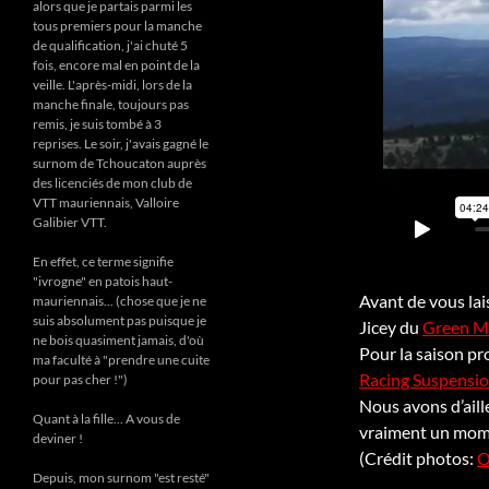
alors que je partais parmi les
tous premiers pour la manche
de qualification, j'ai chuté 5
fois, encore mal en point de la
veille. L'après-midi, lors de la
manche finale, toujours pas
remis, je suis tombé à 3
reprises. Le soir, j'avais gagné le
surnom de Tchoucaton auprès
des licenciés de mon club de
VTT mauriennais, Valloire
Galibier VTT.
En effet, ce terme signifie
"ivrogne" en patois haut-
Avant de vous la
mauriennais... (chose que je ne
suis absolument pas puisque je
Jicey du
Green M
ne bois quasiment jamais, d'où
Pour la saison pr
ma faculté à "prendre une cuite
Racing Suspensi
pour pas cher !")
Nous avons d’aill
Quant à la fille... A vous de
vraiment un mome
deviner !
(Crédit photos:
O
Depuis, mon surnom "est resté"