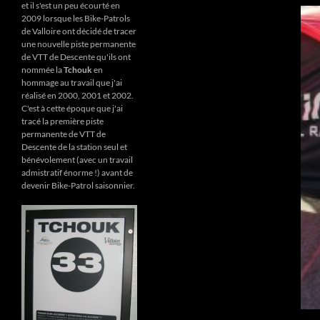
et il s'est un peu écourté en
2009 lorsque les Bike-Patrols
de Valloire ont décidé de tracer
une nouvelle piste permanente
de VTT de Descente qu'ils ont
nommée la
Tchouk
en
hommage au travail que j'ai
réalisé en 2000, 2001 et 2002.
C'est à cette époque que j'ai
tracé la première piste
permanente de VTT de
Descente de la station seul et
bénévolement (avec un travail
admistratif énorme !) avant de
devenir Bike-Patrol saisonnier.