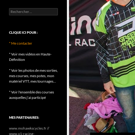
Rechercher :
CLIQUE ICI POUR :
* Me contacter
* Voir mes vidéos en Haute-
Définition
* Voir les photos de mes sorties,
mes courses, mes potes, mon
matériel VTT, mes tournages...
* Voir l'ensemble des courses
auxquelles j'ai participé
MES PARTENAIRES:
www.mohawkscycles.fr //
www.x1-racing-