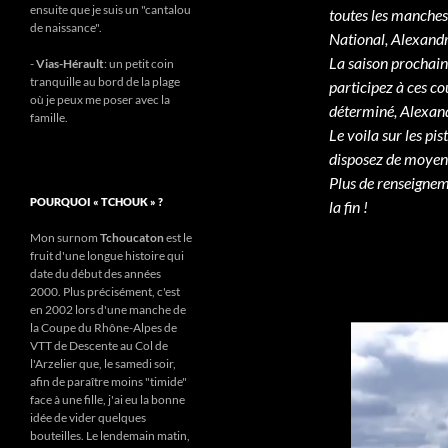
ensuite que je suis un "cantalou
toutes les manches
de naissance".
National, Alexandr
La saison prochaine
-
Vias-Hérault
: un petit coin
tranquille au bord de la plage
participez à ces co
où je peux me poser avec la
déterminé, Alexand
famille.
Le voila sur les pi
disposez de moyens
Plus de renseignem
POURQUOI « TCHOUK » ?
la fin !
Mon surnom
Tchoucaton
est le
fruit d'une longue histoire qui
date du début des années
2000. Plus précisément, c'est
en 2002 lors d'une manche de
la Coupe du Rhône-Alpes de
VTT de Descente au Col de
l'Arzelier que, le samedi soir,
afin de paraître moins "timide"
face à une fille, j'ai eu la bonne
idée de vider quelques
bouteilles. Le lendemain matin,