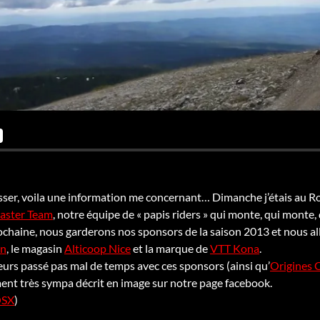
isser, voila une information me concernant… Dimanche j’étais au 
aster Team
, notre équipe de « papis riders » qui monte, qui monte,
ochaine, nous garderons nos sponsors de la saison 2013 et nous a
on
, le magasin
Alticoop Nice
et la marque de
VTT Kona
.
eurs passé pas mal de temps avec ces sponsors (ainsi qu’
Origines 
nt très sympa décrit en image sur notre page facebook.
SX
)