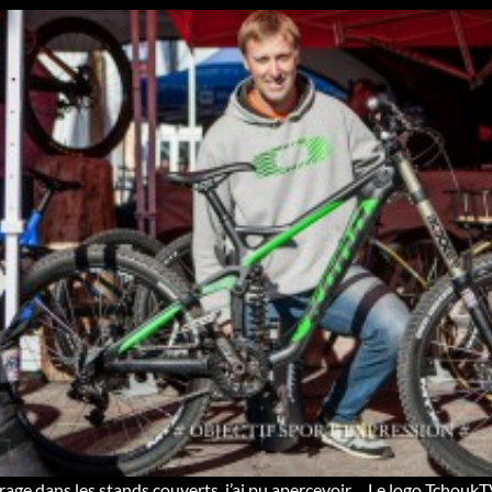
rage dans les stands couverts, j’ai pu apercevoir… Le logo TchoukT