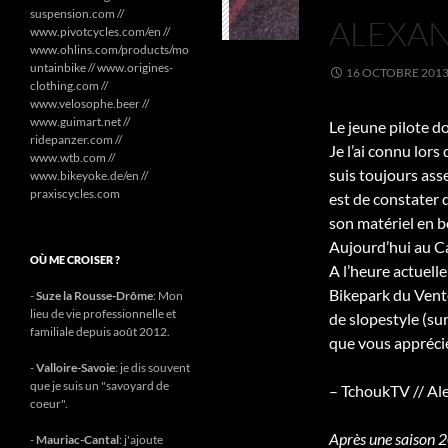
suspension.com //
ALEXAN
www.pivotcycles.com/en //
www.ohlins.com/products/mo
untainbike // www.origines-
16 OCTOBRE 201
clothing.com //
www.velosophe.beer //
www.guimart.net //
Le jeune pilote do
ridepanzer.com //
Je l’ai connu lors
www.wtb.com //
suis toujours asse
www.bikeyoke.de/en //
praxiscycles.com
est de constater 
son matériel en b
Aujourd’hui au Ca
OÙ ME CROISER ?
A l’heure actuelle
Bikepark du Vento
-
Suze la Rousse-Drôme
: Mon
lieu de vie professionnelle et
de slopestyle (su
familiale depuis août 2012.
que vous apprécie
-
Valloire-Savoie
: je dis souvent
que je suis un "savoyard de
– TchoukTV // Al
coeur".
Après une saison 2
-
Mauriac-Cantal
: j'ajoute