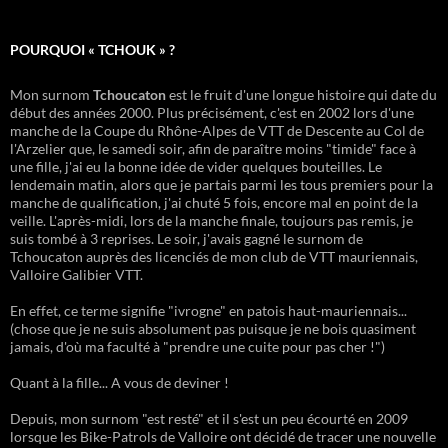
POURQUOI « TCHOUK » ?
Mon surnom
Tchoucaton
est le fruit d'une longue histoire qui date du
début des années 2000. Plus précisément, c'est en 2002 lors d'une
manche de la Coupe du Rhône-Alpes de VTT de Descente au Col de
l'Arzelier que, le samedi soir, afin de paraître moins "timide" face à
une fille, j'ai eu la bonne idée de vider quelques bouteilles. Le
lendemain matin, alors que je partais parmi les tous premiers pour la
manche de qualification, j'ai chuté 5 fois, encore mal en point de la
veille. L'après-midi, lors de la manche finale, toujours pas remis, je
suis tombé à 3 reprises. Le soir, j'avais gagné le surnom de
Tchoucaton auprès des licenciés de mon club de VTT mauriennais,
Valloire Galibier VTT.
En effet, ce terme signifie "ivrogne" en patois haut-mauriennais...
(chose que je ne suis absolument pas puisque je ne bois quasiment
jamais, d'où ma faculté à "prendre une cuite pour pas cher !")
Quant à la fille... A vous de deviner !
Depuis, mon surnom "est resté" et il s'est un peu écourté en 2009
lorsque les Bike-Patrols de Valloire ont décidé de tracer une nouvelle