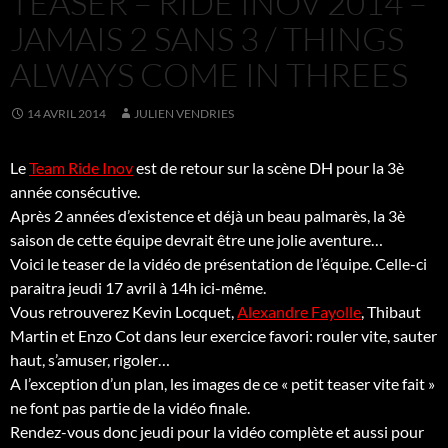
TEASER – RIDE INOV 2014 –
JAMAIS 2 SANS 3 / THINGS
ALWAYS COME IN THREES
14 AVRIL 2014
JULIEN VENDRIES
Le
Team Ride Inov
est de retour sur la scène DH pour la 3è
année consécutive.
Après 2 années d’existence et déjà un beau palmarès, la 3è
saison de cette équipe devrait être une jolie aventure…
Voici le teaser de la vidéo de présentation de l’équipe. Celle-ci
paraitra jeudi 17 avril à 14h ici-même.
Vous retrouverez Kevin Locquet,
Alexandre Fayolle
, Thibaut
Martin et Enzo Cot dans leur exercice favori: rouler vite, sauter
haut, s’amuser, rigoler…
A l’exception d’un plan, les images de ce « petit teaser vite fait »
ne font pas partie de la vidéo finale.
Rendez-vous donc jeudi pour la vidéo complète et aussi pour