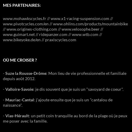
MES PARTENAIRES:
www.mohawkscycles.fr // www.x1-racing-suspension.com //
www.pivotcycles.com/en // www.ohlins.com/products/mountainbike
// www.origines-clothing.com // www.velosophe.beer //
www.guimart.net // ridepanzer.com // www.wtb.com //
www.bikeyoke.de/en // praxiscycles.com
OÙ ME CROISER ?
-
Suze la Rousse-Drôme
: Mon lieu de vie professionnelle et familiale
depuis août 2012.
-
Valloire-Savoie
: je dis souvent que je suis un "savoyard de coeur".
-
Mauriac-Cantal
: j'ajoute ensuite que je suis un "cantalou de
naissance".
-
Vias-Hérault
: un petit coin tranquille au bord de la plage où je peux
me poser avec la famille.