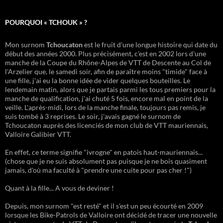
POURQUOI « TCHOUK » ?
Mon surnom
Tchoucaton
est le fruit d'une longue histoire qui date du
début des années 2000. Plus précisément, c'est en 2002 lors d'une
manche de la Coupe du Rhône-Alpes de VTT de Descente au Col de
l'Arzelier que, le samedi soir, afin de paraître moins "timide" face à
une fille, j'ai eu la bonne idée de vider quelques bouteilles. Le
lendemain matin, alors que je partais parmi les tous premiers pour la
manche de qualification, j'ai chuté 5 fois, encore mal en point de la
veille. L'après-midi, lors de la manche finale, toujours pas remis, je
suis tombé à 3 reprises. Le soir, j'avais gagné le surnom de
Tchoucaton auprès des licenciés de mon club de VTT mauriennais,
Valloire Galibier VTT.
En effet, ce terme signifie "ivrogne" en patois haut-mauriennais...
(chose que je ne suis absolument pas puisque je ne bois quasiment
jamais, d'où ma faculté à "prendre une cuite pour pas cher !")
Quant à la fille... A vous de deviner !
Depuis, mon surnom "est resté" et il s'est un peu écourté en 2009
lorsque les Bike-Patrols de Valloire ont décidé de tracer une nouvelle