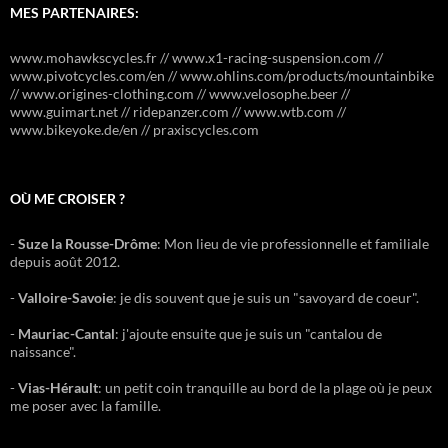
MES PARTENAIRES:
www.mohawkscycles.fr // www.x1-racing-suspension.com //
www.pivotcycles.com/en // www.ohlins.com/products/mountainbike
// www.origines-clothing.com // www.velosophe.beer //
www.guimart.net // ridepanzer.com // www.wtb.com //
www.bikeyoke.de/en // praxiscycles.com
OÙ ME CROISER ?
-
Suze la Rousse-Drôme
: Mon lieu de vie professionnelle et familiale
depuis août 2012.
-
Valloire-Savoie
: je dis souvent que je suis un "savoyard de coeur".
-
Mauriac-Cantal
: j'ajoute ensuite que je suis un "cantalou de
naissance".
-
Vias-Hérault
: un petit coin tranquille au bord de la plage où je peux
me poser avec la famille.