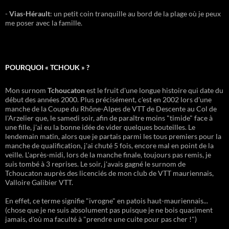
-
Vias-Hérault
: un petit coin tranquille au bord de la plage où je peux
me poser avec la famille.
POURQUOI « TCHOUK » ?
Mon surnom
Tchoucaton
est le fruit d'une longue histoire qui date du
début des années 2000. Plus précisément, c'est en 2002 lors d'une
manche de la Coupe du Rhône-Alpes de VTT de Descente au Col de
l'Arzelier que, le samedi soir, afin de paraître moins "timide" face à
une fille, j'ai eu la bonne idée de vider quelques bouteilles. Le
lendemain matin, alors que je partais parmi les tous premiers pour la
manche de qualification, j'ai chuté 5 fois, encore mal en point de la
veille. L'après-midi, lors de la manche finale, toujours pas remis, je
suis tombé à 3 reprises. Le soir, j'avais gagné le surnom de
Tchoucaton auprès des licenciés de mon club de VTT mauriennais,
Valloire Galibier VTT.
En effet, ce terme signifie "ivrogne" en patois haut-mauriennais...
(chose que je ne suis absolument pas puisque je ne bois quasiment
jamais, d'où ma faculté à "prendre une cuite pour pas cher !")