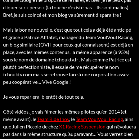
cliquer sur « perso » (la touche n’existe pas… Ils sont malins).
Bref, je suis coincé et mon blog va sûrement disparaitre !
Mais la bonne nouvelle, c’est que tout cela a déjà été anticipé
et grâce à Patrice Afflatet, manager du Team VoulVoul Racing,
un blog similaire (OVH pour ceux qui connaissent) est déjà en
place, avec les mêmes contenus, la même apparence (à 95%)
sous le nom de domaine tchouktv.fr . Mais comme Patrice est
plutôt perfectionniste, il essaie de me récupérer le nom
tchouktv.com mais se retrouve face à une corporation assez
peu coopérative… Vive Google !
Je vous reparlerai bientôt de tout cela.
Côté vidéos, je vais filmer les mêmes pilotes qu’en 2014 (et
même avant), le
Team Ride Inov
, le
Team VoulVoul Racing
, ainsi
que Julien Piccolo de chez
X1 Racing Suspension
qui n’évoluera
pas dans la même structure qu’auparavant… Vous verrez bien