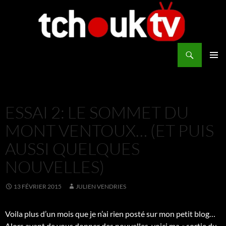
Aller
au
contenu
Recherche
TchoukTV
MENU
PRINCI
ESSAI 2: LE SOMMET DU
MONT VENTOUX… (ET PUIS
AUSSI QUELQUES
NOUVELLES)
13 FÉVRIER 2015
JULIEN VENDRIES
Voila plus d’un mois que je n’ai rien posté sur mon petit blog…
Alors avant de vous donner des nouvelles, voici ma « sortie du