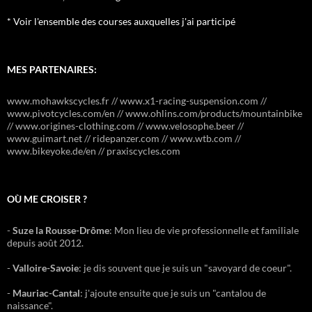
* Voir l'ensemble des courses auxquelles j'ai participé
MES PARTENAIRES:
www.mohawkscycles.fr // www.x1-racing-suspension.com //
www.pivotcycles.com/en // www.ohlins.com/products/mountainbike
// www.origines-clothing.com // www.velosophe.beer //
www.guimart.net // ridepanzer.com // www.wtb.com //
www.bikeyoke.de/en // praxiscycles.com
OÙ ME CROISER ?
-
Suze la Rousse-Drôme
: Mon lieu de vie professionnelle et familiale
depuis août 2012.
-
Valloire-Savoie
: je dis souvent que je suis un "savoyard de coeur".
-
Mauriac-Cantal
: j'ajoute ensuite que je suis un "cantalou de
naissance".