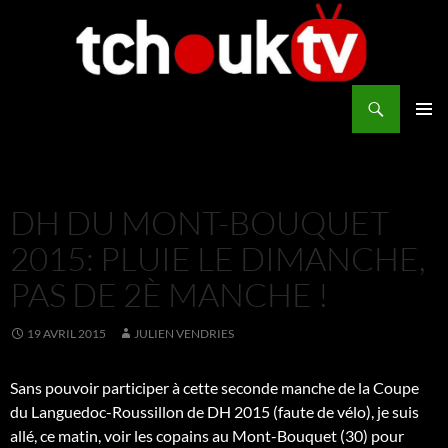
Aller
au
contenu
Recherche
TchoukTV
MENU
PRINCI
DH DU MONT-BOUQUET
2015: PLUIE LE DIMANCHE,
PAS DE 2È MANCHE !
19 AVRIL 2015
JULIEN VENDRIES
Sans pouvoir participer à cette seconde manche de la Coupe
du Languedoc-Roussillon de DH 2015 (faute de vélo), je suis
allé, ce matin, voir les copains au Mont-Bouquet (30) pour