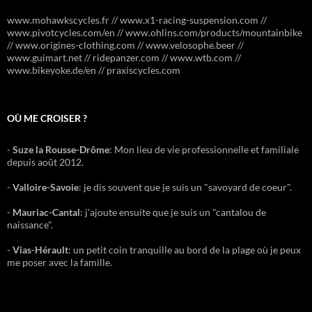
www.mohawkscycles.fr // www.x1-racing-suspension.com //
www.pivotcycles.com/en // www.ohlins.com/products/mountainbike
// www.origines-clothing.com // www.velosophe.beer //
www.guimart.net // ridepanzer.com // www.wtb.com //
www.bikeyoke.de/en // praxiscycles.com
OÙ ME CROISER ?
-
Suze la Rousse-Drôme
: Mon lieu de vie professionnelle et familiale
depuis août 2012.
-
Valloire-Savoie
: je dis souvent que je suis un "savoyard de coeur".
-
Mauriac-Cantal
: j'ajoute ensuite que je suis un "cantalou de
naissance".
-
Vias-Hérault
: un petit coin tranquille au bord de la plage où je peux
me poser avec la famille.