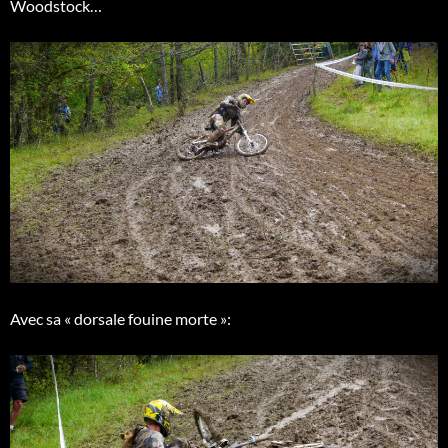
Woodstock…
Avec sa « dorsale fouine morte »: