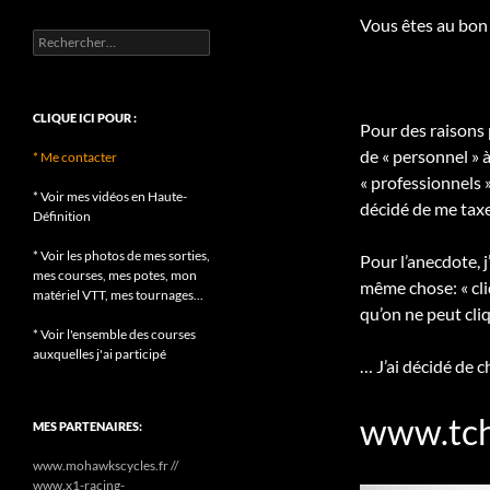
Vous êtes au bon 
Rechercher :
CLIQUE ICI POUR :
Pour des raisons 
de « personnel » 
* Me contacter
« professionnels 
* Voir mes vidéos en Haute-
décidé de me taxe
Définition
* Voir les photos de mes sorties,
Pour l’anecdote, j
mes courses, mes potes, mon
même chose: « cli
matériel VTT, mes tournages...
qu’on ne peut cl
* Voir l'ensemble des courses
auxquelles j'ai participé
… J’ai décidé de 
www.tch
MES PARTENAIRES:
www.mohawkscycles.fr //
www.x1-racing-