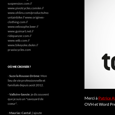
suspension.com //
www.pivotcycles.com/en //
www.ohlins.com/products/mo
untainbike // www.origines-
clothing.com //
www.velosophe.beer //
www.guimart.net //
ridepanzer.com //
www.wtb.com //
www.bikeyoke.de/en //
praxiscycles.com
OÙ ME CROISER ?
-
Suze la Rousse-Drôme
: Mon
lieu de vie professionnelle et
familiale depuis août 2012.
-
Valloire-Savoie
: je dis souvent
Merci à
Patrice A
que je suis un "savoyard de
coeur".
OVH et Word Press
-
Mauriac-Cantal
: j'ajoute