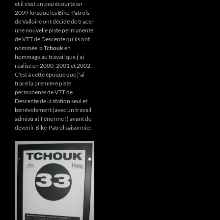
et il s'est un peu écourté en
2009 lorsque les Bike-Patrols
de Valloire ont décidé de tracer
une nouvelle piste permanente
de VTT de Descente qu'ils ont
nommée la
Tchouk
en
hommage au travail que j'ai
réalisé en 2000, 2001 et 2002.
C'est à cette époque que j'ai
tracé la première piste
permanente de VTT de
Descente de la station seul et
bénévolement (avec un travail
admistratif énorme !) avant de
devenir Bike-Patrol saisonnier.