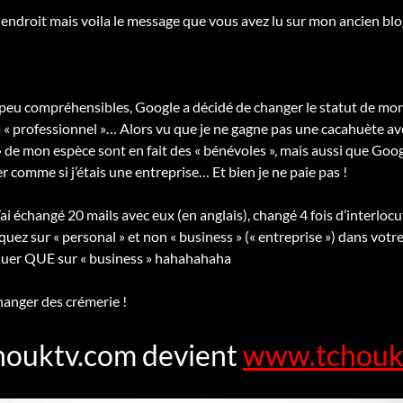
endroit mais voila le message que vous avez lu sur mon ancien blo
peu compréhensibles, Google a décidé de changer le statut de mon
à « professionnel »… Alors vu que je ne gagne pas une cacahuète ave
» de mon espèce sont en fait des « bénévoles », mais aussi que Googl
r comme si j’étais une entreprise… Et bien je ne paie pas !
’ai échangé 20 mails avec eux (en anglais), changé 4 fois d’interlocut
quez sur « personal » et non « business » (« entreprise ») dans vot
iquer QUE sur « business » hahahahaha
changer des crémerie !
ouktv.com devient
www.tchoukt