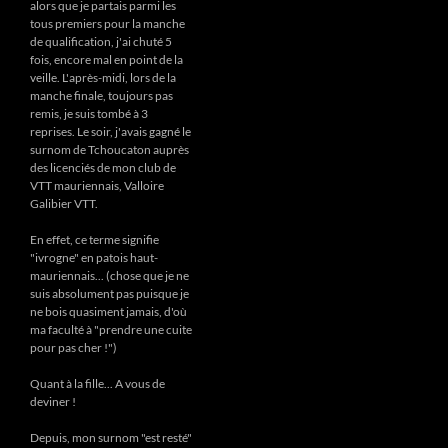
alors que je partais parmi les
tous premiers pour la manche
de qualification, j'ai chuté 5
fois, encore mal en point de la
veille. L'après-midi, lors de la
manche finale, toujours pas
remis, je suis tombé à 3
reprises. Le soir, j'avais gagné le
surnom de Tchoucaton auprès
des licenciés de mon club de
VTT mauriennais, Valloire
Galibier VTT.
En effet, ce terme signifie
"ivrogne" en patois haut-
mauriennais... (chose que je ne
suis absolument pas puisque je
ne bois quasiment jamais, d'où
ma faculté à "prendre une cuite
pour pas cher !")
Quant à la fille... A vous de
deviner !
Depuis, mon surnom "est resté"