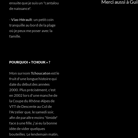
Merci aussi à Gui
ensuite que je suis un "cantalou
de naissance".
-
Vias-Hérault
: un petit coin
tranquille au bord de la plage
où je peux me poser avec la
famille.
POURQUOI « TCHOUK » ?
Mon surnom
Tchoucaton
est le
fruit d'une longue histoire qui
date du début des années
2000. Plus précisément, c'est
en 2002 lors d'une manche de
la Coupe du Rhône-Alpes de
VTT de Descente au Col de
l'Arzelier que, le samedi soir,
afin de paraître moins "timide"
face à une fille, j'ai eu la bonne
idée de vider quelques
bouteilles. Le lendemain matin,