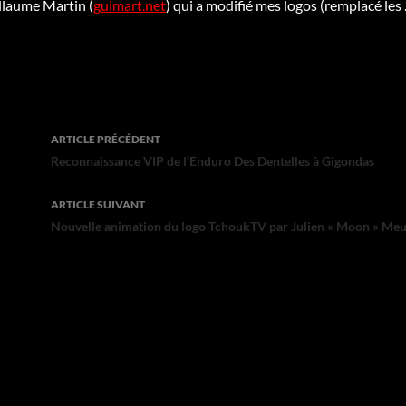
llaume Martin (
guimart.net
) qui a modifié mes logos (remplacé les 
Navigation
ARTICLE PRÉCÉDENT
des
Reconnaissance VIP de l’Enduro Des Dentelles à Gigondas
articles
ARTICLE SUIVANT
Nouvelle animation du logo TchoukTV par Julien « Moon » Meu